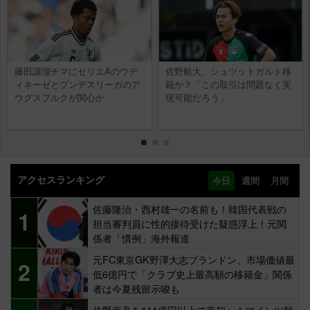
藤田譲瑠チマにセリエAのウデ
佐野航大、シュツットガルト移
ィネーゼとブンデスリーガのア
籍か？「この取引は問題なく実
ウグスブルクが関心か
現可能だろう」
アクセスランキング
今日
週間
月間
佐藤隆治・西村雄一の名前も！韓国代表戦の
1
担当審判員に性的接待受けた疑惑浮上！元関
係者「慣例」海外報道
元FC東京GK野澤大志ブランドン、市場価値最
2
低6億円で「クラブ史上最高額の移籍金」関係
者は今夏残留示唆も
佐野海舟を111億円以上で売却へ！マインツ幹