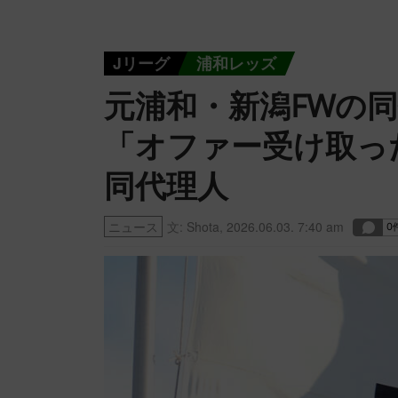
Jリーグ
浦和レッズ
元浦和・新潟FWの同
「オファー受け取っ
同代理人
ニュース
文:
Shota
,
2026.06.03. 7:40 am