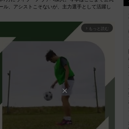
。ゴール、アシストこそないが、主力選手として活躍し
もっと読む
arrow_forward_ios