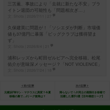
三笘薫、事故により「去就に新たな不安」ブラ
イトン退団の可能性も「問題相次ぎ…」
文: Shota | 2026/7/11 |
27
久保建英に問題が！「ソシエダが判断」市場価
値も37億円に暴落「ビッグクラブは獲得望ま
ず」
文: Shota | 2026/8/4 |
21
浦和レッズから町田ゼルビアへ完全移籍。松尾
佑介が意味深メッセージ？「NOT VIOLENCE」
文: Shota | 2026/7/24 |
18
前の記事
次の記事
元横浜FMヤン・マテウスに異変？今夏
帰らないで！J1同士の期限付き移籍で
移籍の裏で…Jリーグ復帰は？
活躍した選手3選【百年構想リーグ】