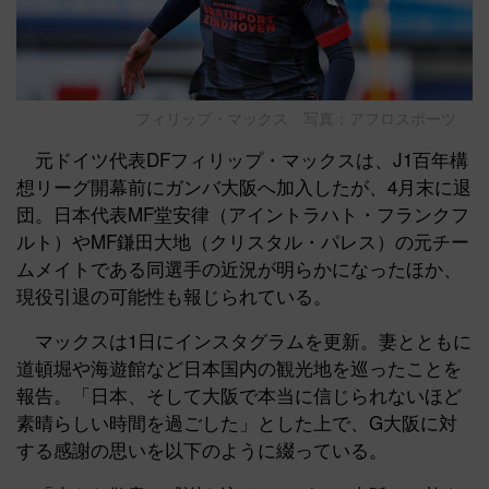
フィリップ・マックス 写真：アフロスポーツ
元ドイツ代表DFフィリップ・マックスは、J1百年構
想リーグ開幕前にガンバ大阪へ加入したが、4月末に退
団。日本代表MF堂安律（アイントラハト・フランクフ
ルト）やMF鎌田大地（クリスタル・パレス）の元チー
ムメイトである同選手の近況が明らかになったほか、
現役引退の可能性も報じられている。
マックスは1日にインスタグラムを更新。妻とともに
道頓堀や海遊館など日本国内の観光地を巡ったことを
報告。「日本、そして大阪で本当に信じられないほど
素晴らしい時間を過ごした」とした上で、G大阪に対
する感謝の思いを以下のように綴っている。