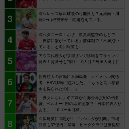
浦和レッズ移籍破談の可能性も？元湘南・川
3
崎DF山根視来が「問題抱えている」
浦和ダニーロ・ボザ、曺貴裁監督のもとで
4
「自信に繋がっている」前体制で「不満抱い
ている」と退団報道も…
アウス代理人が京都サンガ移籍をフライング
5
発表！背番号も判明！10人目の外国人選手に
佐野航大の言動に不満爆発！ナイメヘン関係
6
者「PSV移籍に協力した」「もっと高い移籍
金を得られたのに…」
「彼女いない」名古屋から海外再挑戦の倍井
7
謙、ベルギー1部の結果次第で「日本代表入り
ある」「10ゴール目標」
久保建英に問題が！「ソシエダが判断」市場
8
価値も37億円に暴落「ビッグクラブは獲得望