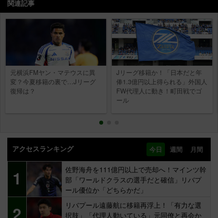
関連記事
元横浜FMヤン・マテウスに異
Jリーグ移籍か！「日本だと年
変？今夏移籍の裏で…Jリーグ
俸1.3億円以上得られる」外国人
復帰は？
FW代理人に動き！町田戦でゴ
ール
アクセスランキング
今日
週間
月間
佐野海舟を111億円以上で売却へ！マインツ幹
1
部「ワールドクラスの選手だと確信」リバプ
ール優位か「どちらかだ」
リバプール遠藤航に移籍再浮上！「有力な選
2
択肢」「代理人動いている」元同僚と再会か