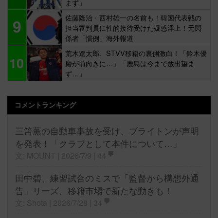
まず」
佐藤隆治・西村雄一の名前も！韓国代表戦の
9
担当審判員に性的接待受けた疑惑浮上！元関
係者「慣例」海外報道
荒木遼太郎、STVV移籍の裏側激白！「鈴木優
10
磨が前向きに…」「鹿島は今まで放出望ま
ず…」
コメントランキング
三笘薫の自動車事故を受け、ブライトンが声明
を発表！「クラブとして本件について…」
文: MOUNT | 2026/7/9 |
44
田中碧、練習試合のミスで「監督から構想外通
告」リーズ、移籍市場で新たな動きも！
文: Shota | 2026/7/28 |
34