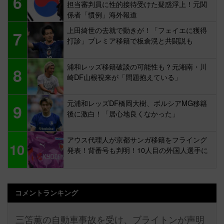
6
担当審判員に性的接待受けた疑惑浮上！元関
係者「慣例」海外報道
上田綺世の去就で動きが！「フェイエに獲得
7
打診」プレミア移籍で板倉滉と共闘説も
浦和レッズ移籍破談の可能性も？元湘南・川
8
崎DF山根視来が「問題抱えている」
元浦和レッズDF橋岡大樹、ボルシアMG移籍
9
後に激白！「居心地良くなかった」
アウス代理人が京都サンガ移籍をフライング
10
発表！背番号も判明！10人目の外国人選手に
コメントランキング
三笘薫の自動車事故を受け、ブライトンが声明