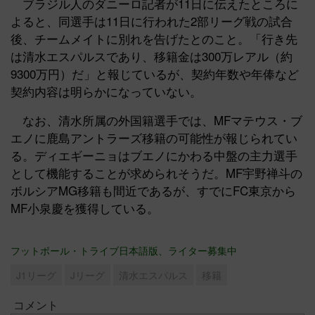
ブラジル人のダニーロ記者が11日に伝えたところに
よると、同選手は11日に行われた2部リーグ戦の試合
後、チームメイトに別れを告げたとのこと。「行き先
は清水エスパルスであり、移籍金は300万レアル（約
9300万円）だ」と報じているが、契約年数や年俸など
契約内容は明らかになっていない。
なお、清水所属の外国籍選手では、MFマテウス・ブ
エノに鹿島アントラーズ移籍の可能性が報じられてい
る。ディエギーニョはブエノにかわる中盤の主力選手
として機能することが求められそうだ。MF宇野禅斗の
ボルシアMG移籍も間近であるが、すでにFC東京から
MF小泉慶を獲得している。
フットボール・トライブ日本語版、ライター募集中
J1リーグ
Jリーグ
清水エスパルス
移籍