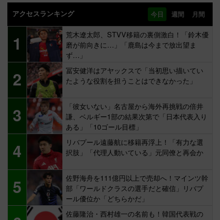
アクセスランキング
今日
週間
月間
荒木遼太郎、STVV移籍の裏側激白！「鈴木優
1
磨が前向きに…」「鹿島は今まで放出望ま
ず…」
冨安健洋はアヤックスで「当初思い描いてい
2
たような役割を担うことはできなかった」
「彼女いない」名古屋から海外再挑戦の倍井
3
謙、ベルギー1部の結果次第で「日本代表入り
ある」「10ゴール目標」
リバプール遠藤航に移籍再浮上！「有力な選
4
択肢」「代理人動いている」元同僚と再会か
佐野海舟を111億円以上で売却へ！マインツ幹
5
部「ワールドクラスの選手だと確信」リバプ
ール優位か「どちらかだ」
佐藤隆治・西村雄一の名前も！韓国代表戦の