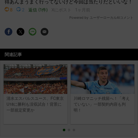
関連記事
清水エスパルスユース、FC東京
川崎ロマニッチ残留へ！「考え
U18に勝利も没収試合！背景に
ていない」一部契約内容も判
一部規定変更か
明！