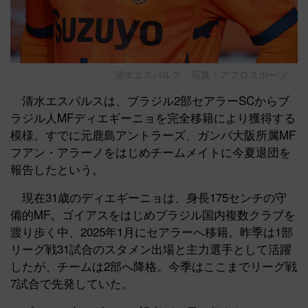
清水エスパルス 写真：アフロスポーツ
清水エスパルスは、ブラジル2部セアラーSCからブ
ラジル人MFディエギーニョを完全移籍により獲得する
模様。すでに元鹿島アントラーズ、ガンバ大阪所属MF
フアン・アラーノをはじめチームメイトに今夏退団を
報告したという。
現在31歳のディエギーニョは、身長175センチの守
備的MF。ゴイアスをはじめブラジル国内複数クラブを
渡り歩く中、2025年1月にセアラーへ移籍。昨季は1部
リーグ戦31試合のスタメン出場と主力選手として活躍
したが、チームは2部へ降格。今季はここまでリーグ戦
7試合で先発していた。