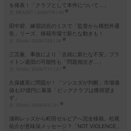
を発表！「クラブとして本件について…」
文: MOUNT | 2026/7/9 |
44
田中碧、練習試合のミスで「監督から構想外通
告」リーズ、移籍市場で新たな動きも！
文: Shota | 2026/7/28 |
34
三笘薫、事故により「去就に新たな不安」ブラ
イトン退団の可能性も「問題相次ぎ…」
文: Shota | 2026/7/11 |
27
久保建英に問題が！「ソシエダが判断」市場価
値も37億円に暴落「ビッグクラブは獲得望ま
ず」
文: Shota | 2026/8/4 |
21
浦和レッズから町田ゼルビアへ完全移籍。松尾
佑介が意味深メッセージ？「NOT VIOLENCE」