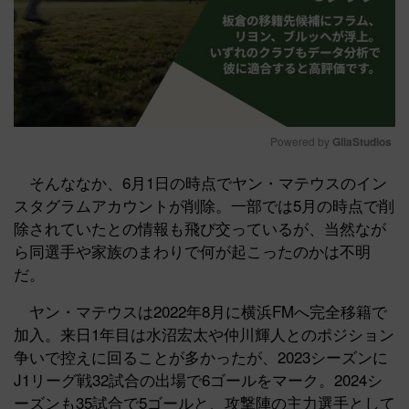
Powered by 
GliaStudios
Mute
そんななか、6月1日の時点でヤン・マテウスのイン
スタグラムアカウントが削除。一部では5月の時点で削
除されていたとの情報も飛び交っているが、当然なが
ら同選手や家族のまわりで何が起こったのかは不明
だ。
ヤン・マテウスは2022年8月に横浜FMへ完全移籍で
加入。来日1年目は水沼宏太や仲川輝人とのポジション
争いで控えに回ることが多かったが、2023シーズンに
J1リーグ戦32試合の出場で6ゴールをマーク。2024シ
ーズンも35試合で5ゴールと、攻撃陣の主力選手として