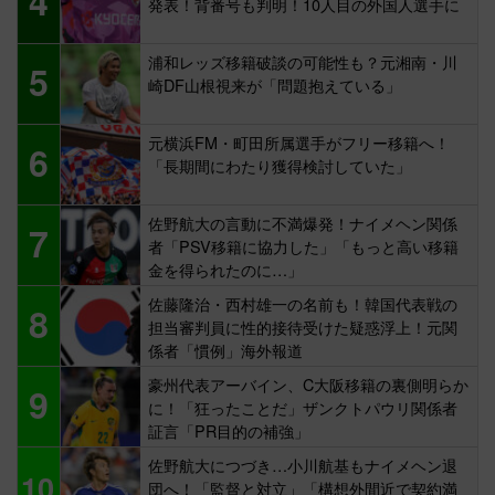
4
発表！背番号も判明！10人目の外国人選手に
浦和レッズ移籍破談の可能性も？元湘南・川
5
崎DF山根視来が「問題抱えている」
元横浜FM・町田所属選手がフリー移籍へ！
6
「長期間にわたり獲得検討していた」
佐野航大の言動に不満爆発！ナイメヘン関係
7
者「PSV移籍に協力した」「もっと高い移籍
金を得られたのに…」
佐藤隆治・西村雄一の名前も！韓国代表戦の
8
担当審判員に性的接待受けた疑惑浮上！元関
係者「慣例」海外報道
豪州代表アーバイン、C大阪移籍の裏側明らか
9
に！「狂ったことだ」ザンクトパウリ関係者
証言「PR目的の補強」
佐野航大につづき…小川航基もナイメヘン退
10
団へ！「監督と対立」「構想外間近で契約満