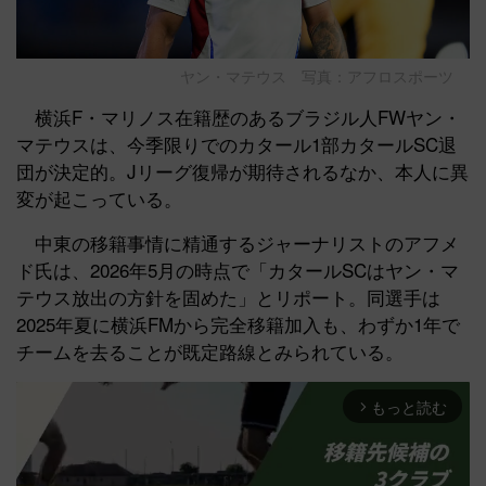
ヤン・マテウス 写真：アフロスポーツ
横浜F・マリノス在籍歴のあるブラジル人FWヤン・
マテウスは、今季限りでのカタール1部カタールSC退
団が決定的。Jリーグ復帰が期待されるなか、本人に異
変が起こっている。
中東の移籍事情に精通するジャーナリストのアフメ
ド氏は、2026年5月の時点で「カタールSCはヤン・マ
テウス放出の方針を固めた」とリポート。同選手は
2025年夏に横浜FMから完全移籍加入も、わずか1年で
チームを去ることが既定路線とみられている。
もっと読む
arrow_forward_ios