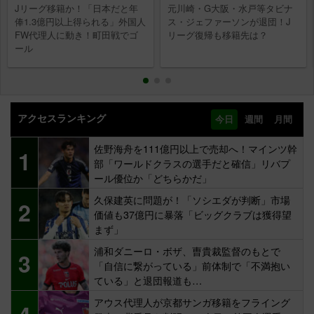
Jリーグ移籍か！「日本だと年
元川崎・G大阪・水戸等タビナ
俸1.3億円以上得られる」外国人
ス・ジェファーソンが退団！J
FW代理人に動き！町田戦でゴ
リーグ復帰も移籍先は？
ール
アクセスランキング
今日
週間
月間
佐野海舟を111億円以上で売却へ！マインツ幹
1
部「ワールドクラスの選手だと確信」リバプ
ール優位か「どちらかだ」
久保建英に問題が！「ソシエダが判断」市場
2
価値も37億円に暴落「ビッグクラブは獲得望
まず」
浦和ダニーロ・ボザ、曺貴裁監督のもとで
3
「自信に繋がっている」前体制で「不満抱い
ている」と退団報道も…
アウス代理人が京都サンガ移籍をフライング