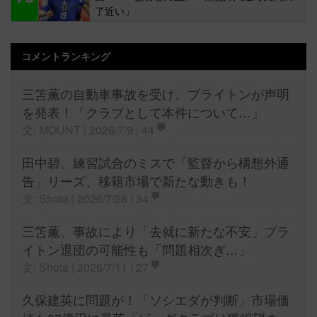
了近い」
コメントランキング
三笘薫の自動車事故を受け、ブライトンが声明
を発表！「クラブとして本件について…」
文: MOUNT | 2026/7/9 |
44
田中碧、練習試合のミスで「監督から構想外通
告」リーズ、移籍市場で新たな動きも！
文: Shota | 2026/7/28 |
34
三笘薫、事故により「去就に新たな不安」ブラ
イトン退団の可能性も「問題相次ぎ…」
文: Shota | 2026/7/11 |
27
久保建英に問題が！「ソシエダが判断」市場価