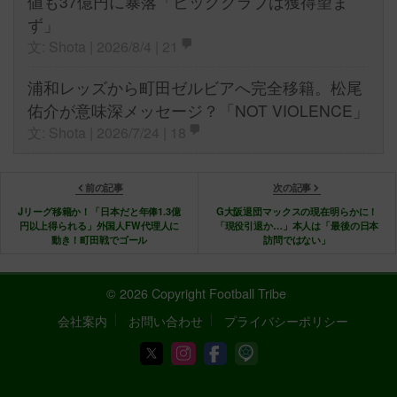
値も37億円に暴落「ビッグクラブは獲得望ま
ず」
文: Shota | 2026/8/4 |
21
浦和レッズから町田ゼルビアへ完全移籍。松尾
佑介が意味深メッセージ？「NOT VIOLENCE」
文: Shota | 2026/7/24 |
18
前の記事
次の記事
Jリーグ移籍か！「日本だと年俸1.3億
G大阪退団マックスの現在明らかに！
円以上得られる」外国人FW代理人に
「現役引退か…」本人は「最後の日本
動き！町田戦でゴール
訪問ではない」
© 2026 Copyright Football Tribe
会社案内
お問い合わせ
プライバシーポリシー