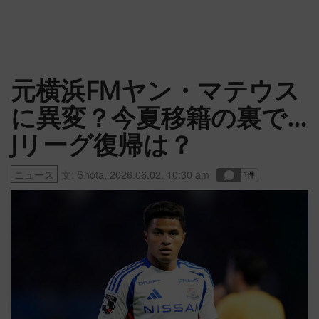
元横浜FMヤン・マテウス
に異変？今夏移籍の裏で…
Jリーグ復帰は？
ニュース
文:
Shota
,
2026.06.02. 10:30 am