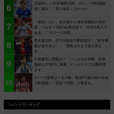
元浦和レッズDF橋岡大樹、ボルシアMG移籍
6
後に激白！「居心地良くなかった」
「彼女いない」名古屋から海外再挑戦の倍井
7
謙、ベルギー1部の結果次第で「日本代表入り
ある」「10ゴール目標」
荒木遼太郎、STVV移籍の裏側激白！「鈴木優
8
磨が前向きに…」「鹿島は今まで放出望ま
ず…」
久保建英に問題が！「ソシエダが判断」市場
9
価値も37億円に暴落「ビッグクラブは獲得望
まず」
Jリーグ復帰は？元川崎・横浜FC瀬古樹の去就
10
で新展開！「言語で問題」と報道も…
コメントランキング