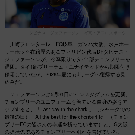
タビナス・ジェファーソン 写真：アフロスポーツ
川崎フロンターレ、FC岐阜、ガンバ大阪、水戸ホー
リーホック在籍歴のあるフィリピン代表DFタビナス・
ジェファーソンが、今季限りでタイ1部チョンブリーを
退団。タイ1部ブリーラム・ユナイテッドから期限付き
移籍していたが、2026年夏にもJリーグへ復帰する見
込みだ。
ジェファーソンは5月31日にインスタグラムを更新。
チョンブリーのユニフォームを着ている自身の姿をア
ップすると、「Last day in the shark 」（シャークでの
最後の日）「All the best for the chonburi fc」（チョン
ブリーFCの皆さんの幸運を祈っています）と、G大阪
の提携先であるチョンブリーへ別れを告げている。