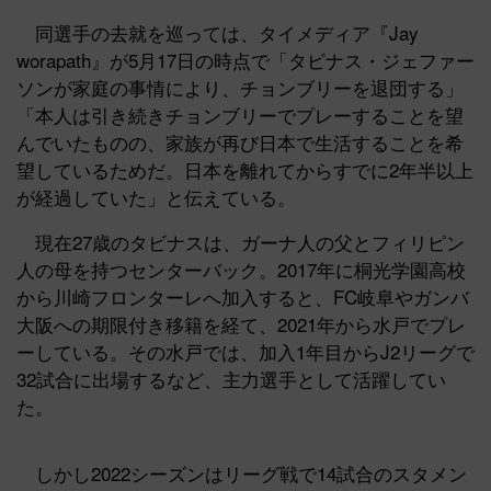
同選手の去就を巡っては、タイメディア『Jay
worapath』が5月17日の時点で「タビナス・ジェファー
ソンが家庭の事情により、チョンブリーを退団する」
「本人は引き続きチョンブリーでプレーすることを望
んでいたものの、家族が再び日本で生活することを希
望しているためだ。日本を離れてからすでに2年半以上
が経過していた」と伝えている。
現在27歳のタビナスは、ガーナ人の父とフィリピン
人の母を持つセンターバック。2017年に桐光学園高校
から川崎フロンターレへ加入すると、FC岐阜やガンバ
大阪への期限付き移籍を経て、2021年から水戸でプレ
ーしている。その水戸では、加入1年目からJ2リーグで
32試合に出場するなど、主力選手として活躍してい
た。
しかし2022シーズンはリーグ戦で14試合のスタメン