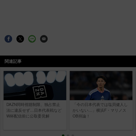
関連記事
DAZN同時視聴制限、独占禁止
「今の日本代表では塩貝健人し
法に違反せず…日本代表戦など
かいない…」横浜F・マリノス
W杯配信前に公取委見解
OB持論！