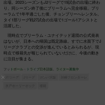
出場。2023シーズンもJ2リーグで19試合の出場に終わ
り、同シーズン終了後にブリーラムへ完全移籍。ブリ
ーラムで1年半過ごした後、チョンブリーへレンタル。
タイ1部リーグ戦27試合の出場で1ゴール1アシストと
活躍した。
現時点でブリーラム・ユナイテッド退団の公式発表
はないが、日本への帰国は既定路線。すでに水面下でJ
リーグクラブとの交渉が進んでいるとみられるが、現
時点で移籍先が報じられていないだけに、今後の動き
に注目が集まる。
フットボール・トライブ日本語版、ライター募集中
J1リーグ
Jリーグ
ガンバ大阪
川崎フロンターレ
水戸ホーリーホック
移籍