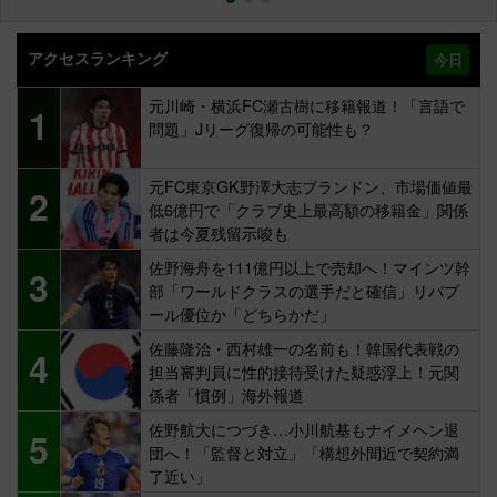
アクセスランキング
今日
元川崎・横浜FC瀬古樹に移籍報道！「言語で
1
問題」Jリーグ復帰の可能性も？
元FC東京GK野澤大志ブランドン、市場価値最
2
低6億円で「クラブ史上最高額の移籍金」関係
者は今夏残留示唆も
佐野海舟を111億円以上で売却へ！マインツ幹
3
部「ワールドクラスの選手だと確信」リバプ
ール優位か「どちらかだ」
佐藤隆治・西村雄一の名前も！韓国代表戦の
4
担当審判員に性的接待受けた疑惑浮上！元関
係者「慣例」海外報道
佐野航大につづき…小川航基もナイメヘン退
5
団へ！「監督と対立」「構想外間近で契約満
了近い」