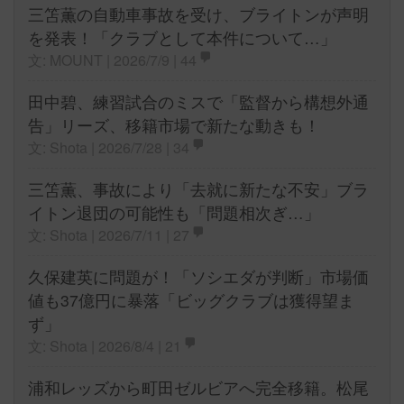
三笘薫の自動車事故を受け、ブライトンが声明
を発表！「クラブとして本件について…」
文: MOUNT | 2026/7/9 |
44
田中碧、練習試合のミスで「監督から構想外通
告」リーズ、移籍市場で新たな動きも！
文: Shota | 2026/7/28 |
34
三笘薫、事故により「去就に新たな不安」ブラ
イトン退団の可能性も「問題相次ぎ…」
文: Shota | 2026/7/11 |
27
久保建英に問題が！「ソシエダが判断」市場価
値も37億円に暴落「ビッグクラブは獲得望ま
ず」
文: Shota | 2026/8/4 |
21
浦和レッズから町田ゼルビアへ完全移籍。松尾