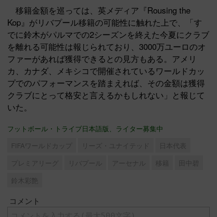
移籍金額を巡っては、英メディア『Rousing the
Kop』がリバプール移籍の可能性に触れた上で、「す
でに鈴木がパルマでの2シーズンを終えた今夏にクラブ
を離れる可能性は報じられており、3000万ユーロのオ
ファーがあれば獲得できるとの見方もある。アメリ
カ、カナダ、メキシコで開催されているワールドカッ
プでのパフォーマンスを踏まえれば、その金額は獲得
クラブにとって格安と言えるかもしれない」と報じて
いた。
フットボール・トライブ日本語版、ライター募集中
FIFAワールドカップ
リーズ・ユナイテッド
日本代表
プレミアリーグ
リバプール
アーセナル
移籍
田中碧
鈴木彩艶