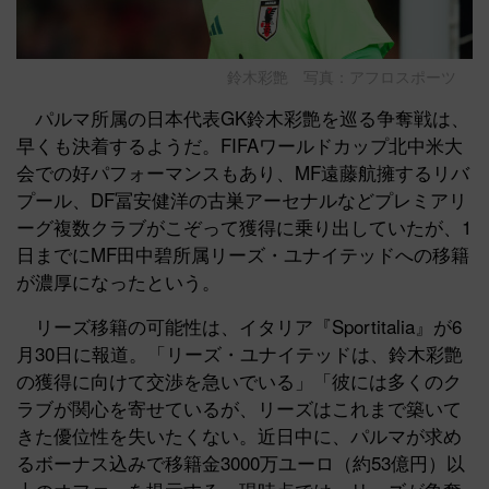
鈴木彩艶 写真：アフロスポーツ
パルマ所属の日本代表GK鈴木彩艶を巡る争奪戦は、
早くも決着するようだ。FIFAワールドカップ北中米大
会での好パフォーマンスもあり、MF遠藤航擁するリバ
プール、DF冨安健洋の古巣アーセナルなどプレミアリ
ーグ複数クラブがこぞって獲得に乗り出していたが、1
日までにMF田中碧所属リーズ・ユナイテッドへの移籍
が濃厚になったという。
リーズ移籍の可能性は、イタリア『Sportitalia』が6
月30日に報道。「リーズ・ユナイテッドは、鈴木彩艶
の獲得に向けて交渉を急いでいる」「彼には多くのク
ラブが関心を寄せているが、リーズはこれまで築いて
きた優位性を失いたくない。近日中に、パルマが求め
るボーナス込みで移籍金3000万ユーロ（約53億円）以