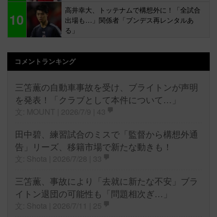
高井幸大、トッテナムで構想外に！「全試合
10
出場も…」関係者「ブンデス再レンタルあ
る」
コメントランキング
三笘薫の自動車事故を受け、ブライトンが声明
を発表！「クラブとして本件について…」
文: MOUNT | 2026/7/9 |
43
田中碧、練習試合のミスで「監督から構想外通
告」リーズ、移籍市場で新たな動きも！
文: Shota | 2026/7/28 |
33
三笘薫、事故により「去就に新たな不安」ブラ
イトン退団の可能性も「問題相次ぎ…」
文: Shota | 2026/7/11 |
25