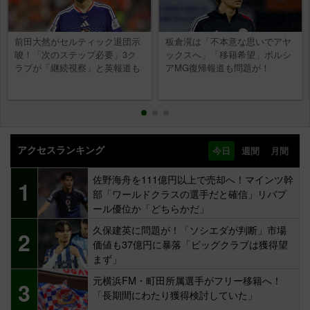
前田大然がセルティック退団示
板倉滉は「不本意な思いでアヤ
唆！「次のステップ必要」3ク
ックスへ」「移籍希望」ボルシ
ラブが「継続視察」と英報道も
アMG復帰報道も問題が！
アクセスランキング
今日
週間
月間
佐野海舟を111億円以上で売却へ！マインツ幹
1
部「ワールドクラスの選手だと確信」リバプ
ール優位か「どちらかだ」
久保建英に問題が！「ソシエダが判断」市場
2
価値も37億円に暴落「ビッグクラブは獲得望
まず」
元横浜FM・町田所属選手がフリー移籍へ！
3
「長期間にわたり獲得検討していた」