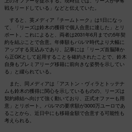
上のオファーを提示する。現時点では、リーズが争奪
戦をリードしている」などと伝えていた。
すると、英メディア『チームトーク』は1日になっ
て、「リーズは鈴木の獲得で個人合意に達した」とリ
ポート。これによると、両者は2031年6月までの5年契
約を結ぶことで合意。年俸額もパルマ時代より大幅に
アップする見込みであり、記事には「リーズ首脳陣か
ら正GKとして起用することを確約されたことで、鈴木
自身もプレミアリーグ移籍に前向きな姿勢を示してい
る」と綴られている。
また、同メディアは「アストン・ヴィラとトッテナ
ムも鈴木の獲得に関心を示しているものの、リーズは
契約締結へ向けて強く動いており、正式オファーも用
意」とリポート。パルマの要求額が3000万ユーロであ
ることから、近日中にも移籍金額で合意する可能性も
考えられる。