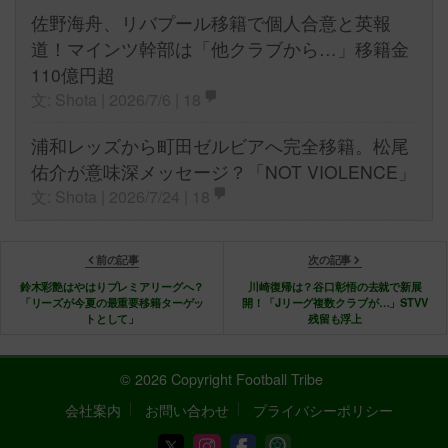
佐野海舟、リバプール移籍で個人合意と英報
道！マインツ幹部は「他クラブから…」移籍金
110億円超
文: Shota | 2026/7/6 |
18
浦和レッズから町田ゼルビアへ完全移籍。松尾
佑介が意味深メッセージ？「NOT VIOLENCE」
文: Shota | 2026/7/24 |
18
前の記事
次の記事
鈴木彩艶はやはりプレミアリーグへ？
川崎復帰は？谷口彰悟の去就で新展
「リーズが今夏の最重要移籍ターゲッ
開！「Jリーグ複数クラブが…」STVV
トとして」
残留も浮上
© 2026 Copyright Football Tribe
会社案内
お問い合わせ
プライバシーポリシー