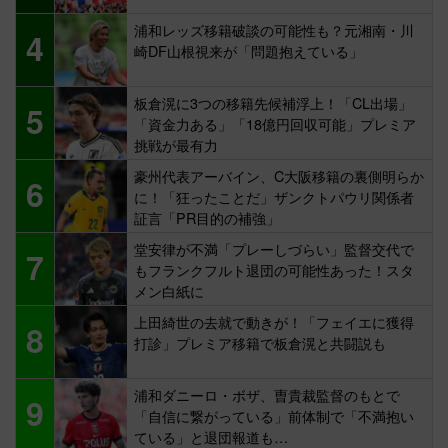
浦和レッズ移籍破談の可能性も？元湘南・川
4
崎DF山根視来が「問題抱えている」
板倉滉に3つの移籍先候補浮上！「CL出場」
5
「資金力ある」「18億円回収可能」プレミア
挑戦が最有力
豪州代表アーバイン、C大阪移籍の裏側明らか
6
に！「狂ったことだ」ザンクトパウリ関係者
証言「PR目的の補強」
堂安律が不満「プレーしづらい」監督交代で
7
もフランクフルト退団の可能性あった！スタ
メン白紙に
上田綺世の去就で動きが！「フェイエに獲得
8
打診」プレミア移籍で板倉滉と共闘説も
浦和ダニーロ・ボザ、曺貴裁監督のもとで
9
「自信に繋がっている」前体制で「不満抱い
ている」と退団報道も…