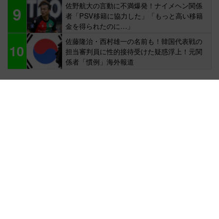
佐野航大の言動に不満爆発！ナイメヘン関係
9
者「PSV移籍に協力した」「もっと高い移籍
金を得られたのに…」
佐藤隆治・西村雄一の名前も！韓国代表戦の
10
担当審判員に性的接待受けた疑惑浮上！元関
係者「慣例」海外報道
コメントランキング
三笘薫の自動車事故を受け、ブライトンが声明
を発表！「クラブとして本件について…」
文: MOUNT | 2026/7/9 |
44
田中碧、練習試合のミスで「監督から構想外通
告」リーズ、移籍市場で新たな動きも！
文: Shota | 2026/7/28 |
34
三笘薫、事故により「去就に新たな不安」ブラ