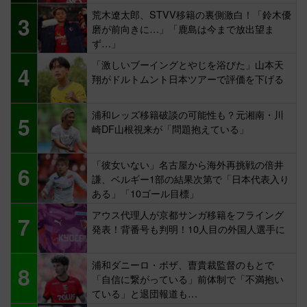
荒木遼太郎、STVV移籍の裏側激白！「鈴木優
3
磨が前向きに…」「鹿島は今まで放出望ま
ず…」
「激しいブーイングとやじを浴びた」山本天
4
翔がドルトムント日本ツアーで評価を下げる
浦和レッズ移籍破談の可能性も？元湘南・川
5
崎DF山根視来が「問題抱えている」
「彼女いない」名古屋から海外再挑戦の倍井
6
謙、ベルギー1部の結果次第で「日本代表入り
ある」「10ゴール目標」
アウス代理人が京都サンガ移籍をフライング
7
発表！背番号も判明！10人目の外国人選手に
浦和ダニーロ・ボザ、曺貴裁監督のもとで
8
「自信に繋がっている」前体制で「不満抱い
ている」と退団報道も…