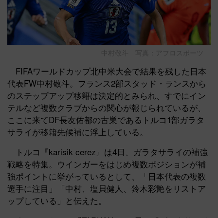
中村敬斗 写真：アフロスポーツ
FIFAワールドカップ北中米大会で結果を残した日本
代表FW中村敬斗。フランス2部スタッド・ランスから
のステップアップ移籍は決定的とみられ、すでにイン
テルなど複数クラブからの関心が報じられているが、
ここに来てDF長友佑都の古巣であるトルコ1部ガラタ
サライが移籍先候補に浮上している。
トルコ『karisik cerez』は4日、ガラタサライの補強
戦略を特集。ウインガーをはじめ複数ポジションが補
強ポイントに挙がっているとして、「日本代表の複数
選手に注目」「中村、塩貝健人、鈴木彩艶をリストア
ップしている」と伝えた。