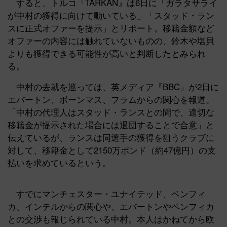
すると、トルコ『T
ARKAN』は6日に「ガラタサライ
が中村の獲得に向けて動いている」「スタッド・ラン
スに正式オファーを提示」とリポート。移籍金額など
オファーの内容には触れていないものの、鈴木や塩貝
よりも獲得できる可能性が高いと判断したとみられ
る。
中村の去就を巡っては、英メディア『BBC』が2日に
エバートン、ボーンマス、フラムからの関心を報道。
「中村の代理人はスタッド・ランスとの間で、適切な
移籍金が提示された場合には退団することで合意」と
伝えているが、ランスは同選手の獲得を狙うクラブに
対して、移籍金として2150万ポンド（約47億円）の支
払いを求めているという。
すでにマンチェスター・ユナイテッド、ベンフィ
カ、インテルからの関心や、エバートンやベンフィカ
との交渉も報じられている中村。本人はかねてから欧