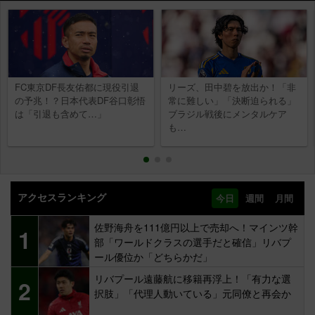
FC東京DF長友佑都に現役引退
リーズ、田中碧を放出か！「非
の予兆！？日本代表DF谷口彰悟
常に難しい」「決断迫られる」
は「引退も含めて…」
ブラジル戦後にメンタルケア
も…
アクセスランキング
今日
週間
月間
佐野海舟を111億円以上で売却へ！マインツ幹
1
部「ワールドクラスの選手だと確信」リバプ
ール優位か「どちらかだ」
リバプール遠藤航に移籍再浮上！「有力な選
2
択肢」「代理人動いている」元同僚と再会か