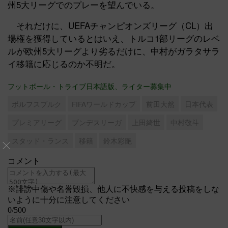
州5大リーグでのプレーを望んでいる。
それだけに、UEFAチャンピオンズリーグ（CL）出
場権を獲得しているとはいえ、トルコ1部リーグのレベ
ルが欧州5大リーグより劣るだけに、中村がガラタサラ
イ移籍に応じるのか不明だ。
フットボール・トライブ日本語版、ライター募集中
ボルフスブルク
FIFAワールドカップ
前田大然
日本代表
プレミアリーグ
ブンデスリーガ
上田綺世
中村敬斗
スタッド・ランス
移籍
鈴木彩艶