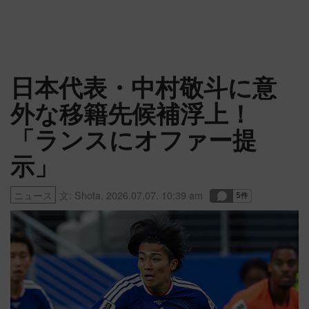
日本代表・中村敬斗に意
外な移籍先候補浮上！
「ランスにオファー提
示」
ニュース
文:
Shota
,
2026.07.07. 10:39 am