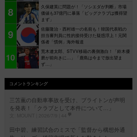
久保建英に問題が！「ソシエダが判断」市場
8
価値も37億円に暴落「ビッグクラブは獲得望
まず」
佐藤隆治・西村雄一の名前も！韓国代表戦の
9
担当審判員に性的接待受けた疑惑浮上！元関
係者「慣例」海外報道
荒木遼太郎、STVV移籍の裏側激白！「鈴木優
10
磨が前向きに…」「鹿島は今まで放出望ま
ず…」
コメントランキング
三笘薫の自動車事故を受け、ブライトンが声明
を発表！「クラブとして本件について…」
文: MOUNT | 2026/7/9 |
44
田中碧、練習試合のミスで「監督から構想外通