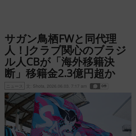
サガン鳥栖FWと同代理
人！Jクラブ関心のブラジ
ル人CBが「海外移籍決
断」移籍金2.3億円超か
ニュース
文:
Shota
,
2026.06.03. 7:17 am