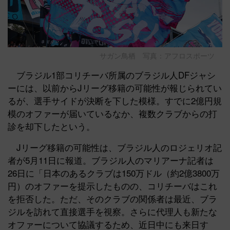
サガン鳥栖 写真：アフロスポーツ
ブラジル1部コリチーバ所属のブラジル人DFジャシ
ーには、以前からJリーグ移籍の可能性が報じられてい
るが、選手サイドが決断を下した模様。すでに2億円規
模のオファーが届いているなか、複数クラブからの打
診を却下したという。
Jリーグ移籍の可能性は、ブラジル人のロジェリオ記
者が5月11日に報道。ブラジル人のマリアーナ記者は
26日に「日本のあるクラブは150万ドル（約2億3800万
円）のオファーを提示したものの、コリチーバはこれ
を拒否した。ただ、そのクラブの関係者は最近、ブラ
ジルを訪れて直接選手を視察。さらに代理人も新たな
オファーについて協議するため、近日中にも来日す