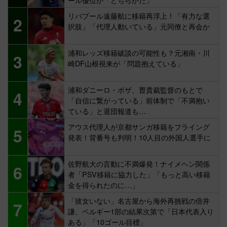
リバプール遠藤航に移籍再浮上！「有力な選
2
択肢」「代理人動いている」元同僚と再会か
浦和レッズ移籍破談の可能性も？元湘南・川
3
崎DF山根視来が「問題抱えている」
浦和ダニーロ・ボザ、曺貴裁監督のもとで
4
「自信に繋がっている」前体制で「不満抱い
ている」と退団報道も…
アウス代理人が京都サンガ移籍をフライング
5
発表！背番号も判明！10人目の外国人選手に
佐野航大の言動に不満爆発！ナイメヘン関係
6
者「PSV移籍に協力した」「もっと高い移籍
金を得られたのに…」
「彼女いない」名古屋から海外再挑戦の倍井
7
謙、ベルギー1部の結果次第で「日本代表入り
ある」「10ゴール目標」