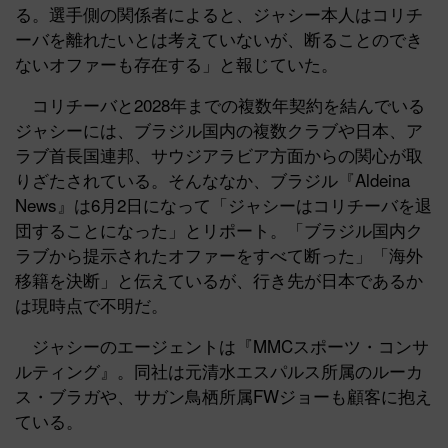
る。選手側の関係者によると、ジャシー本人はコリチ
ーバを離れたいとは考えていないが、断ることのでき
ないオファーも存在する」と報じていた。
コリチーバと2028年までの複数年契約を結んでいる
ジャシーには、ブラジル国内の複数クラブや日本、ア
ラブ首長国連邦、サウジアラビア方面からの関心が取
りざたされている。そんななか、ブラジル『Aldeina
News』は6月2日になって「ジャシーはコリチーバを退
団することになった」とリポート。「ブラジル国内ク
ラブから提示されたオファーをすべて断った」「海外
移籍を決断」と伝えているが、行き先が日本であるか
は現時点で不明だ。
ジャシーのエージェントは『MMCスポーツ・コンサ
ルティング』。同社は元清水エスパルス所属のルーカ
ス・ブラガや、サガン鳥栖所属FWジョーも顧客に抱え
ている。