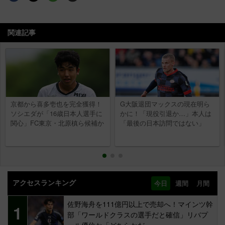
関連記事
京都から喜多壱也を完全獲得！
G大阪退団マックスの現在明ら
ソシエダが「16歳日本人選手に
かに！「現役引退か…」本人は
関心」FC東京・北原槙ら候補か
「最後の日本訪問ではない」
アクセスランキング
今日
週間
月間
佐野海舟を111億円以上で売却へ！マインツ幹
1
部「ワールドクラスの選手だと確信」リバプ
ール優位か「どちらかだ」