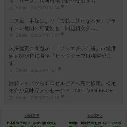
告」リーズ、移籍市場で新たな動きも！
文: Shota | 2026/7/28 |
34
三笘薫、事故により「去就に新たな不安」ブラ
イトン退団の可能性も「問題相次ぎ…」
文: Shota | 2026/7/11 |
27
久保建英に問題が！「ソシエダが判断」市場価
値も37億円に暴落「ビッグクラブは獲得望ま
ず」
文: Shota | 2026/8/4 |
21
浦和レッズから町田ゼルビアへ完全移籍。松尾
佑介が意味深メッセージ？「NOT VIOLENCE」
文: Shota | 2026/7/24 |
18
前の記事
次の記事
松本山雅FW怒り！誹謗中傷DM巡り
元浦和・新潟FWの同僚ロマーノがJ移