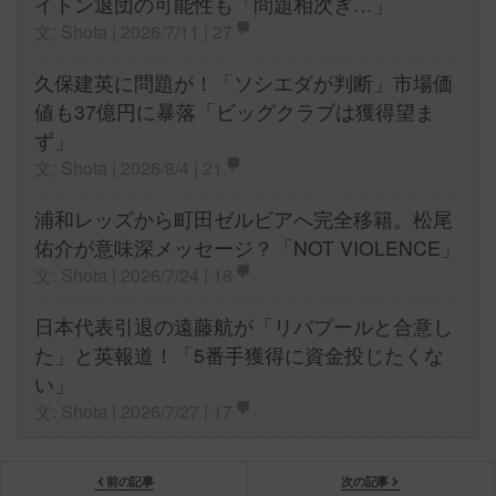
イトン退団の可能性も「問題相次ぎ…」
文: Shota | 2026/7/11 |
27
久保建英に問題が！「ソシエダが判断」市場価
値も37億円に暴落「ビッグクラブは獲得望ま
ず」
文: Shota | 2026/8/4 |
21
浦和レッズから町田ゼルビアへ完全移籍。松尾
佑介が意味深メッセージ？「NOT VIOLENCE」
文: Shota | 2026/7/24 |
18
日本代表引退の遠藤航が「リバプールと合意し
た」と英報道！「5番手獲得に資金投じたくな
い」
文: Shota | 2026/7/27 |
17
前の記事
次の記事