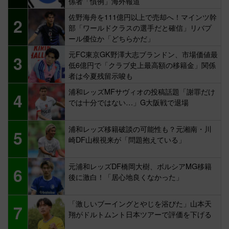
係者「慣例」海外報道
佐野海舟を111億円以上で売却へ！マインツ幹
2
部「ワールドクラスの選手だと確信」リバプ
ール優位か「どちらかだ」
元FC東京GK野澤大志ブランドン、市場価値最
3
低6億円で「クラブ史上最高額の移籍金」関係
者は今夏残留示唆も
浦和レッズMFサヴィオの投稿話題「謝罪だけ
4
では十分ではない…」G大阪戦で退場
浦和レッズ移籍破談の可能性も？元湘南・川
5
崎DF山根視来が「問題抱えている」
元浦和レッズDF橋岡大樹、ボルシアMG移籍
6
後に激白！「居心地良くなかった」
「激しいブーイングとやじを浴びた」山本天
7
翔がドルトムント日本ツアーで評価を下げる