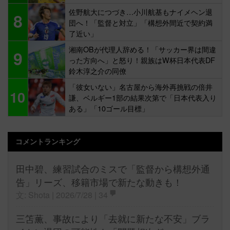
佐野航大につづき…小川航基もナイメヘン退
8
団へ！「監督と対立」「構想外間近で契約満
了近い」
湘南OBが代理人辞める！「サッカー界は間違
9
った方向へ」と怒り！親族はW杯日本代表DF
鈴木淳之介の同僚
「彼女いない」名古屋から海外再挑戦の倍井
10
謙、ベルギー1部の結果次第で「日本代表入り
ある」「10ゴール目標」
コメントランキング
田中碧、練習試合のミスで「監督から構想外通
告」リーズ、移籍市場で新たな動きも！
文: Shota | 2026/7/28 |
34
三笘薫、事故により「去就に新たな不安」ブラ