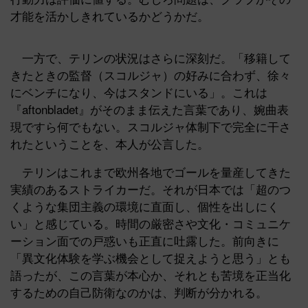
才能を活かしきれているかどうかだ。
一方で、テリンの状況はさらに深刻だ。「移籍して
きたときの監督（スコルジャ）の好みに合わず、徐々
にベンチになり、今はスタンドにいる」。これは
『aftonbladet』がそのまま伝えた言葉であり、婉曲表
現ですら何でもない。スコルジャ体制下で完全に干さ
れたということを、本人が公言した。
テリンはこれまで欧州各地でゴールを量産してきた
実績のあるストライカーだ。それが日本では「超のつ
くような集団主義の環境に直面し、個性を出しにく
い」と感じている。時間の厳密さや文化・コミュニケ
ーション面での戸惑いも正直に吐露した。前向きに
「異文化体験を学ぶ機会として捉えようと思う」とも
語ったが、この言葉が本心か、それとも苦境を正当化
するための自己防衛なのかは、判断が分かれる。