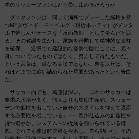
本のサッカーファンはどう受け止めるだろうか。
グスタフソンは、同じく浦和でプレーした経験を持
つMFダヴィド・モーベルグ（現栃木シティ）がメンタ
ルで苦しんだケースを「反面教師」として学んだと語
る。その教訓を生かし、家族を帯同して精神的な支柱
を確保。「逆境でも建設的な姿勢で臨むことは、元々
身についていたものではなく、努力して得たものだ」
という言葉は、単なる美談ではない。裏を返せば、そ
れほどまでに追い詰められた局面があったという告白
だ。
サッカー面でも、葛藤は深い。「日本のサッカーは
要求の水準が高く、個人よりも集団主義的。スウェー
デンで個性を出していた自分のスタイルを抑えて適応
する必要性を感じている」——欧州仕込みの創造性を
持つ選手が、システムへの従属を強いられている構
図。それでも彼は解決策を模索し、自ら動いた。その
行動力は評価に値する。むしろ問題は、クラブがその