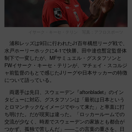
イサーク・キーセ・テリン 写真：アフロスポーツ
浦和レッズは9日に行われたJ1百年構想リーグ戦で、
水戸ホーリーホックに4-1で快勝。田中達也暫定監督体
制下で一変したが、MFサミュエル・グスタフソンと
FWイサーク・キーセ・テリンが、マチェイ・スコルジ
ャ前監督のもとで感じたJリーグや日本サッカーの特徴
について語っている。
両選手は先日、スウェーデン『aftonbladet』のイン
タビューに対応。グスタフソンは「最初は日本という
とロマンチックなイメージでやって来た」と率直に打
ち明けた。だが現実は違った。「ロッカールームでの
交流が少なく、時差でスウェーデンの家族とも都合が
つかず、孤独で苦しんだ」——この言葉の重さを、日