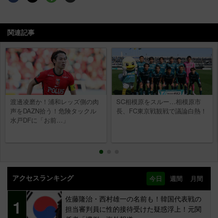
関連記事
渡邊凌磨か！浦和レッズ側の肉
SC相模原をスルー…相模原市
声をDAZN拾う！危険タックル
長、FC東京戦観戦で議論白熱！
水戸DFに「お前…」
アクセスランキング
今日
週間
月間
佐藤隆治・西村雄一の名前も！韓国代表戦の
1
担当審判員に性的接待受けた疑惑浮上！元関