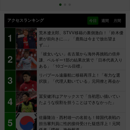
アクセスランキング
今日
週間
月間
荒木遼太郎、STVV移籍の裏側激白！「鈴木優
1
磨が前向きに…」「鹿島は今まで放出望ま
ず…」
「彼女いない」名古屋から海外再挑戦の倍井
2
謙、ベルギー1部の結果次第で「日本代表入り
ある」「10ゴール目標」
リバプール遠藤航に移籍再浮上！「有力な選
3
択肢」「代理人動いている」元同僚と再会か
冨安健洋はアヤックスで「当初思い描いてい
4
たような役割を担うことはできなかった」
佐藤隆治・西村雄一の名前も！韓国代表戦の
5
担当審判員に性的接待受けた疑惑浮上！元関
係者「慣例」海外報道