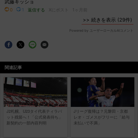
関連記事
J2札幌、U23タイ代表ティラパ
Jリーグ復帰は？元磐田・京都
ット残留へ！「公式発表待ち」
レオ・ゴメスがフリーに「給与
新契約の一部内容判明
未払いで不満」