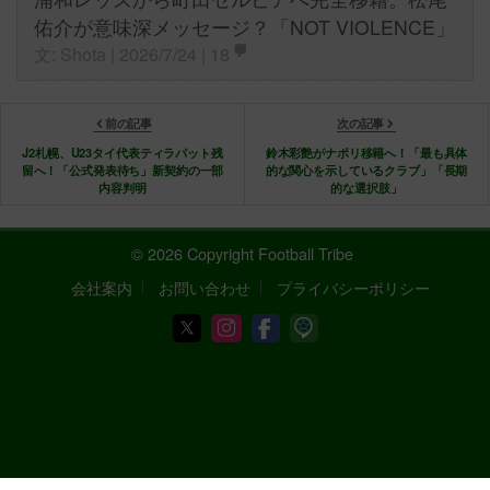
佑介が意味深メッセージ？「NOT VIOLENCE」
文: Shota | 2026/7/24 |
18
前の記事
次の記事
J2札幌、U23タイ代表ティラパット残
鈴木彩艶がナポリ移籍へ！「最も具体
留へ！「公式発表待ち」新契約の一部
的な関心を示しているクラブ」「長期
内容判明
的な選択肢」
© 2026 Copyright Football Tribe
会社案内
お問い合わせ
プライバシーポリシー