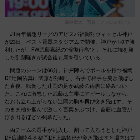
新井章太 写真：アフロスポーツ
J1百年構想リーグのアビスパ福岡対ヴィッセル神戸
が23日、ベスト電器スタジアムで開催。神戸が1-0で勝
利したが、FW武藤嘉紀の”報復行為”と、それに端を発
した乱闘騒ぎが試合後も尾を引いている。
問題のシーンは66分。神戸陣内でボールを持つ福岡
DF辻岡佑真に武藤が対峙し、右手で相手を突き飛ばし
た直後、転倒した辻岡の足が武藤の両脚に絡みつい
た。これに激怒した武藤は主審にアピールしながら、
なおも立ち上がらない辻岡の胸を再び突き飛ばす。そ
のまま袖を掴んで激しく言葉をぶつけ、首筋に血管が
浮き出るほどの剣幕だった。
両チームの選手が乱入し、割って入ろうとした神戸
DF広瀬陸斗を福岡DF上島拓巳が突き飛ばすと場内はブ