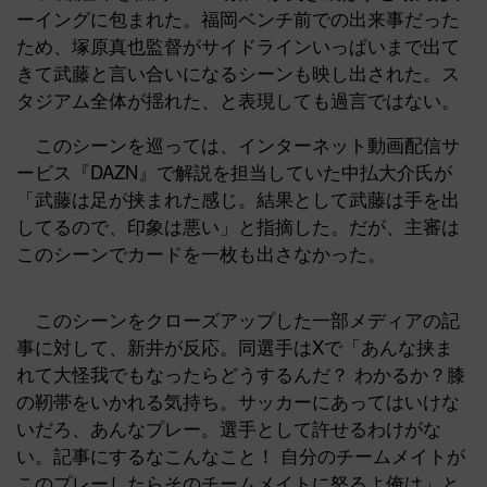
ーイングに包まれた。福岡ベンチ前での出来事だった
ため、塚原真也監督がサイドラインいっぱいまで出て
きて武藤と言い合いになるシーンも映し出された。ス
タジアム全体が揺れた、と表現しても過言ではない。
このシーンを巡っては、インターネット動画配信サ
ービス『DAZN』で解説を担当していた中払大介氏が
「武藤は足が挟まれた感じ。結果として武藤は手を出
してるので、印象は悪い」と指摘した。だが、主審は
このシーンでカードを一枚も出さなかった。
このシーンをクローズアップした一部メディアの記
事に対して、新井が反応。同選手はXで「あんな挟ま
れて大怪我でもなったらどうするんだ？ わかるか？膝
の靭帯をいかれる気持ち。サッカーにあってはいけな
いだろ、あんなプレー。選手として許せるわけがな
い。記事にするなこんなこと！ 自分のチームメイトが
このプレーしたらそのチームメイトに怒るよ俺は」と