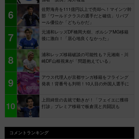
佐野海舟を111億円以上で売却へ！マインツ幹
6
部「ワールドクラスの選手だと確信」リバプ
ール優位か「どちらかだ」
元浦和レッズDF橋岡大樹、ボルシアMG移籍
7
後に激白！「居心地良くなかった」
浦和レッズ移籍破談の可能性も？元湘南・川
8
崎DF山根視来が「問題抱えている」
アウス代理人が京都サンガ移籍をフライング
9
発表！背番号も判明！10人目の外国人選手に
上田綺世の去就で動きが！「フェイエに獲得
10
打診」プレミア移籍で板倉滉と共闘説も
コメントランキング