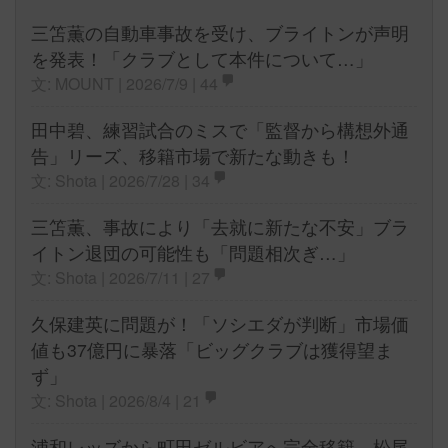
三笘薫の自動車事故を受け、ブライトンが声明
を発表！「クラブとして本件について…」
文: MOUNT | 2026/7/9 |
44
田中碧、練習試合のミスで「監督から構想外通
告」リーズ、移籍市場で新たな動きも！
文: Shota | 2026/7/28 |
34
三笘薫、事故により「去就に新たな不安」ブラ
イトン退団の可能性も「問題相次ぎ…」
文: Shota | 2026/7/11 |
27
久保建英に問題が！「ソシエダが判断」市場価
値も37億円に暴落「ビッグクラブは獲得望ま
ず」
文: Shota | 2026/8/4 |
21
浦和レッズから町田ゼルビアへ完全移籍。松尾