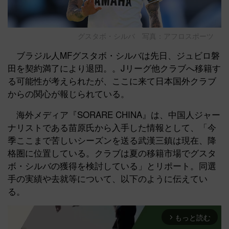
グスタボ・シルバ 写真：アフロスポーツ
ブラジル人MFグスタボ・シルバは先日、ジュビロ磐
田を契約満了により退団。。Jリーグ他クラブへ移籍す
る可能性が考えられたが、ここに来て日本国外クラブ
からの関心が報じられている。
海外メディア『SORARE CHINA』は、中国人ジャー
ナリストである苗原氏から入手した情報として、「今
季ここまで苦しいシーズンを送る武漢三鎮は現在、降
格圏に位置している。クラブは夏の移籍市場でグスタ
ボ・シルバの獲得を検討している」とリポート。同選
手の実績や去就等について、以下のように伝えてい
る。
もっと読む
arrow_forward_ios