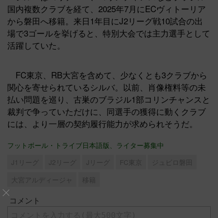
国内複数クラブを経て、2025年7月にECヴィトーリア
から磐田へ移籍。来日1年目にJ2リーグ戦10試合の出
場で3ゴールを挙げると、特別大会では主力選手として
活躍していた。
FC東京、RB大宮を含めて、少なくとも3クラブから
関心を寄せられているシルバ。以前、肖像権料等の未
払い問題を巡り、古巣のブラジル1部コリンチャンスと
裁判で争っていただけに、同選手の獲得に動くクラブ
には、より一層の契約履行能力が求められそうだ。
フットボール・トライブ日本語版、ライター募集中
J1リーグ
J2リーグ
Jリーグ
FC東京
ジュビロ磐田
大宮アルディージャ
移籍