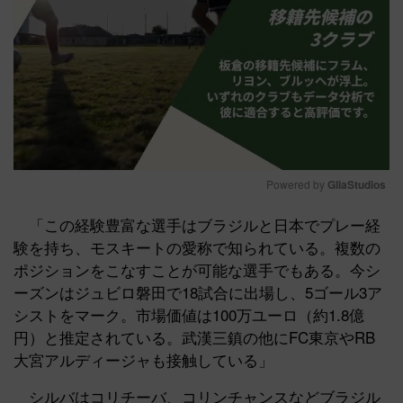
Powered by 
GliaStudios
Mute
「この経験豊富な選手はブラジルと日本でプレー経
験を持ち、モスキートの愛称で知られている。複数の
ポジションをこなすことが可能な選手でもある。今シ
ーズンはジュビロ磐田で18試合に出場し、5ゴール3ア
シストをマーク。市場価値は100万ユーロ（約1.8億
円）と推定されている。武漢三鎮の他にFC東京やRB
大宮アルディージャも接触している」
シルバはコリチーバ、コリンチャンスなどブラジル