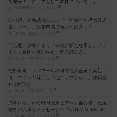
を発表！「クラブとして本件について…」
文: MOUNT | 2026/7/9 |
43
田中碧、練習試合のミスで「監督から構想外通
告」リーズ、移籍市場で新たな動きも！
文: Shota | 2026/7/28 |
33
三笘薫、事故により「去就に新たな不安」ブラ
イトン退団の可能性も「問題相次ぎ…」
文: Shota | 2026/7/11 |
25
佐野海舟、リバプール移籍で個人合意と英報
道！マインツ幹部は「他クラブから…」移籍金
110億円超
文: Shota | 2026/7/6 |
18
浦和レッズから町田ゼルビアへ完全移籍。松尾
佑介が意味深メッセージ？「NOT VIOLENCE」
文: Shota | 2026/7/24 |
18