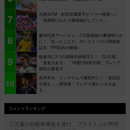
元横浜FM・町田所属選手がフリー移籍へ！
7
「長期間にわたり獲得検討していた」
豪州代表アーバイン、C大阪移籍の裏側明らか
8
に！「狂ったことだ」ザンクトパウリ関係者
証言「PR目的の補強」
板倉滉に3つの移籍先候補浮上！「CL出場」
9
「資金力ある」「18億円回収可能」プレミア
挑戦が最有力
高井幸大、トッテナムで構想外に！「全試合
10
出場も…」関係者「ブンデス再レンタルあ
る」
コメントランキング
三笘薫の自動車事故を受け、ブライトンが声明