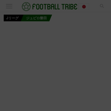
Jリーグ
ジュビロ磐田