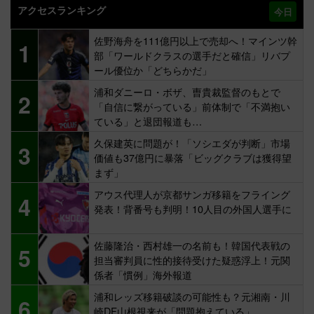
アクセスランキング
今日
佐野海舟を111億円以上で売却へ！マインツ幹
1
部「ワールドクラスの選手だと確信」リバプ
ール優位か「どちらかだ」
浦和ダニーロ・ボザ、曺貴裁監督のもとで
2
「自信に繋がっている」前体制で「不満抱い
ている」と退団報道も…
久保建英に問題が！「ソシエダが判断」市場
3
価値も37億円に暴落「ビッグクラブは獲得望
まず」
アウス代理人が京都サンガ移籍をフライング
4
発表！背番号も判明！10人目の外国人選手に
佐藤隆治・西村雄一の名前も！韓国代表戦の
5
担当審判員に性的接待受けた疑惑浮上！元関
係者「慣例」海外報道
浦和レッズ移籍破談の可能性も？元湘南・川
6
崎DF山根視来が「問題抱えている」