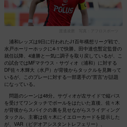
渡邊凌磨 写真：アフロスポーツ
浦和レッズは9日に行われたJ1百年構想リーグ戦で、
水戸ホーリーホックに4-1で快勝。田中達也暫定監督の
就任以降、4連勝と一気に調子を取り戻しているが、こ
の試合ではMFマテウス・サヴィオ（浦和）に対する
DF佐々木輝大（水戸）が背後からタックルを見舞って
いるが、このプレーに対する一部選手の”苦言”が話題
になっている。
問題のシーンは48分。サヴィオが左サイドで縦パス
を受けてワンタッチでボールをはたいた直後、佐々木
が背後からスパイクの裏を見せながらスライディング
タックル。主審は佐々木にイエローカードを提示した
が、VAR（ビデオアシスタントレフェリー）、