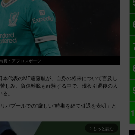
写真：アフロスポーツ
本代表のMF遠藤航が、自身の将来について言及し
会に苦しみ、負傷離脱も経験する中で、現役引退後の人
いる。
遠藤、リバプールでの“厳しい”時期を経て引退を表明」と
1
もっと読む
arrow_forward_ios