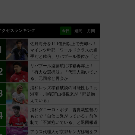
アクセスランキング
今日
週間
月間
佐野海舟を111億円以上で売却へ！
1
マインツ幹部「ワールドクラスの選
手だと確信」リバプール優位か「ど
ちらかだ」
リバプール遠藤航に移籍再浮上！
2
「有力な選択肢」「代理人動いてい
る」元同僚と再会か
浦和レッズ移籍破談の可能性も？元
3
湘南・川崎DF山根視来が「問題抱
えている」
浦和ダニーロ・ボザ、曺貴裁監督の
4
もとで「自信に繋がっている」前体
制で「不満抱いている」と退団報道
も…
アウス代理人が京都サンガ移籍をフ