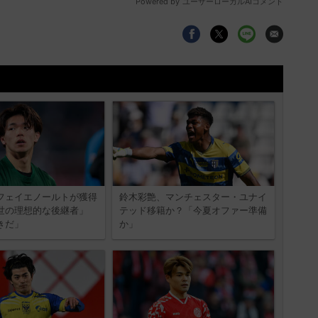
フェイエノールトが獲得
鈴木彩艶、マンチェスター・ユナイ
世の理想的な後継者」
テッド移籍か？「今夏オファー準備
きだ」
か」