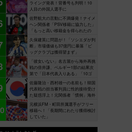
5
ライング発表！背番号も判明！10
人目の外国人選手に
佐野航大の言動に不満爆発！ナイメ
6
ヘン関係者「PSV移籍に協力した」
「もっと高い移籍金を得られたの
に…」
久保建英に問題が！「ソシエダが判
7
断」市場価値も37億円に暴落「ビ
ッグクラブは獲得望まず」
「彼女いない」名古屋から海外再挑
8
戦の倍井謙、ベルギー1部の結果次
第で「日本代表入りある」「10ゴ
ール目標」
佐藤隆治・西村雄一の名前も！韓国
9
代表戦の担当審判員に性的接待受け
た疑惑浮上！元関係者「慣例」海外
報道
元横浜FM・町田所属選手がフリー
0
移籍へ！「長期間にわたり獲得検討
していた」