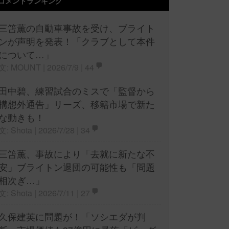
コメントランキング
三笘薫の自動車事故を受け、ブライト
ンが声明を発表！「クラブとして本件
について…」
文: MOUNT | 2026/7/9 |
44
田中碧、練習試合のミスで「監督から
構想外通告」リーズ、移籍市場で新た
な動きも！
文: Shota | 2026/7/28 |
34
三笘薫、事故により「去就に新たな不
安」ブライトン退団の可能性も「問題
相次ぎ…」
文: Shota | 2026/7/11 |
27
久保建英に問題が！「ソシエダが判