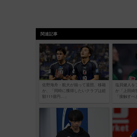
関連記事
佐野海舟・航大が揃って退団、移籍
塩貝健人を
か、「同時に獲得したいクラブは総
か「上田綺
額111億円…」
「接触すべ