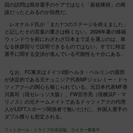
回の訪問は既存選手のケアではなく「新規獲得」の商
談だったとみるのが自然だ。
レオナルド氏が「また1つのステージを終えました」
と記したその言葉の重さは軽くない。2026年夏の移籍
ウィンドウを前にわざわざ日本まで足を運ぶのは、単
なる挨拶回りで説明できるものではない。すでに特定
選手に関する交渉が進んでいる可能性も十分にある。
なお、FC東京はドイツ2部ヘルタ・ベルリンの退団
が決定的である元チュニジア代表MFジェレミー・ドゥ
ツィアクへの関心も報じられている。元日本代表MF香
川真司（現セレッソ大阪）、FW宮市亮（現横浜F・マ
リノス）の元チームメイトであるドゥツィアクの代理
人がLEFTスポーツ関係者で無いだけに、外国人選手の
ダブル獲りも想定される。
フットボール・トライブ日本語版、ライター募集中