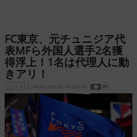
FC東京、元チュニジア代
表MFら外国人選手2名獲
得浮上！1名は代理人に動
きアリ！
ニュース
文:
Shota
,
2026.05.14. 9:02 am