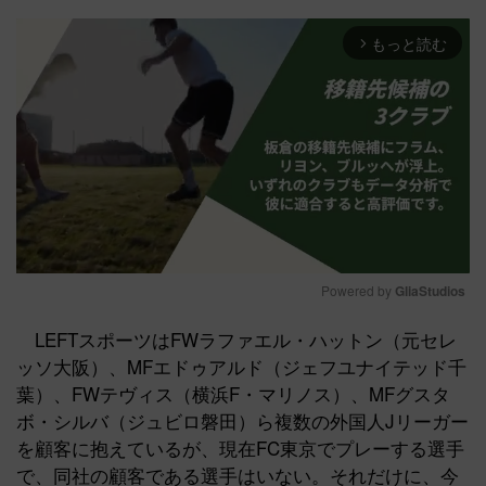
もっと読む
arrow_forward_ios
Powered by 
GliaStudios
Mute
LEFTスポーツはFWラファエル・ハットン（元セレ
ッソ大阪）、MFエドゥアルド（ジェフユナイテッド千
葉）、FWテヴィス（横浜F・マリノス）、MFグスタ
ボ・シルバ（ジュビロ磐田）ら複数の外国人Jリーガー
を顧客に抱えているが、現在FC東京でプレーする選手
で、同社の顧客である選手はいない。それだけに、今