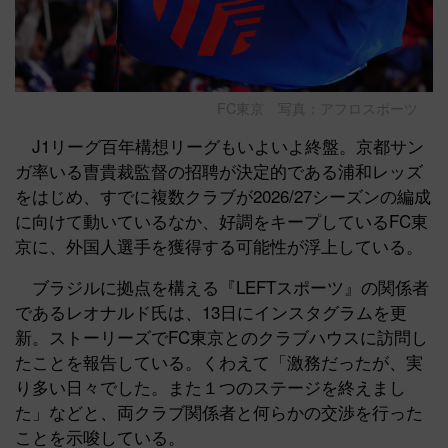
FC東京 写真：アフロスポーツ
J1リーグ百年構想リーグもいよいよ終盤。京都サン
ガ率いる曺貴裁監督の招聘が決定的である浦和レッズ
をはじめ、すでに複数クラブが2026/27シーズンの編成
に向けて動いているなか、好調をキープしているFC東
京に、外国人選手を獲得する可能性が浮上している。
ブラジルに拠点を構える『LEFTスポーツ』の関係者
であるレオナルド氏は、13日にインスタグラムを更
新。ストーリーズでFC東京とのクラブハウスに訪問し
たことを報告している。くわえて「激務だったが、実
り多い日々でした。また１つのステージを終えまし
た」などと、両クラブ関係者と何らかの交渉を行った
ことを示唆している。