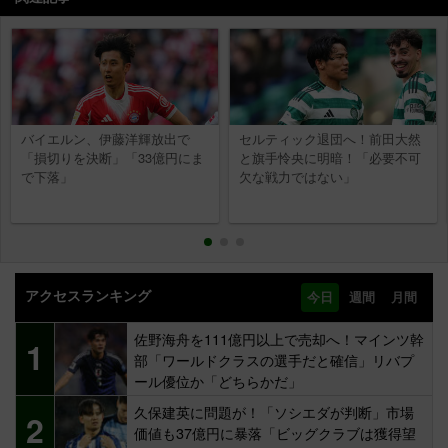
バイエルン、伊藤洋輝放出で
セルティック退団へ！前田大然
「損切りを決断」「33億円にま
と旗手怜央に明暗！「必要不可
で下落」
欠な戦力ではない」
アクセスランキング
今日
週間
月間
佐野海舟を111億円以上で売却へ！マインツ幹
1
部「ワールドクラスの選手だと確信」リバプ
ール優位か「どちらかだ」
久保建英に問題が！「ソシエダが判断」市場
2
価値も37億円に暴落「ビッグクラブは獲得望