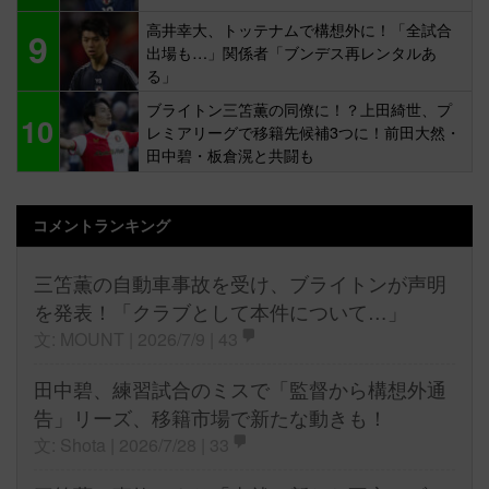
高井幸大、トッテナムで構想外に！「全試合
9
出場も…」関係者「ブンデス再レンタルあ
る」
ブライトン三笘薫の同僚に！？上田綺世、プ
10
レミアリーグで移籍先候補3つに！前田大然・
田中碧・板倉滉と共闘も
コメントランキング
三笘薫の自動車事故を受け、ブライトンが声明
を発表！「クラブとして本件について…」
文: MOUNT | 2026/7/9 |
43
田中碧、練習試合のミスで「監督から構想外通
告」リーズ、移籍市場で新たな動きも！
文: Shota | 2026/7/28 |
33