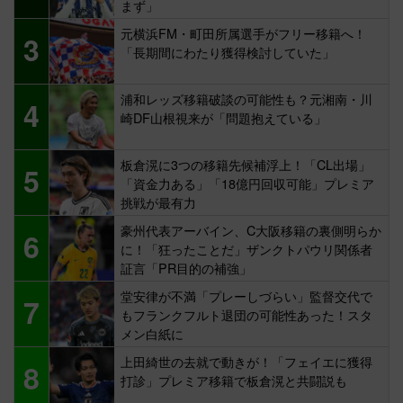
まず」
元横浜FM・町田所属選手がフリー移籍へ！
3
「長期間にわたり獲得検討していた」
浦和レッズ移籍破談の可能性も？元湘南・川
4
崎DF山根視来が「問題抱えている」
板倉滉に3つの移籍先候補浮上！「CL出場」
5
「資金力ある」「18億円回収可能」プレミア
挑戦が最有力
豪州代表アーバイン、C大阪移籍の裏側明らか
6
に！「狂ったことだ」ザンクトパウリ関係者
証言「PR目的の補強」
堂安律が不満「プレーしづらい」監督交代で
7
もフランクフルト退団の可能性あった！スタ
メン白紙に
上田綺世の去就で動きが！「フェイエに獲得
8
打診」プレミア移籍で板倉滉と共闘説も