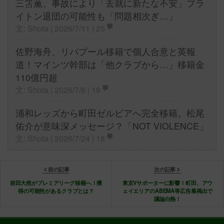
三笘薫、事故により「去就に新たな不安」ブラ
イトン退団の可能性も「問題相次ぎ…」
文: Shota | 2026/7/11 |
25
佐野海舟、リバプール移籍で個人合意と英報
道！マインツ幹部は「他クラブから…」移籍金
110億円超
文: Shota | 2026/7/6 |
18
浦和レッズから町田ゼルビアへ完全移籍。松尾
佑介が意味深メッセージ？「NOT VIOLENCE」
文: Shota | 2026/7/24 |
18
前の記事
次の記事
前田大然がプレミアリーグ移籍へ！獲
東京Vサポーターに影響！町田、アウ
得の可能性があるクラブとは？
ェイエリアのABEMA等広告幕掲出で
議論白熱！