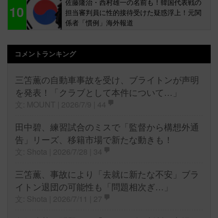
佐藤隆治・西村雄一の名前も！韓国代表戦の
10
担当審判員に性的接待受けた疑惑浮上！元関
係者「慣例」海外報道
コメントランキング
三笘薫の自動車事故を受け、ブライトンが声明
を発表！「クラブとして本件について…」
文: MOUNT | 2026/7/9 |
44
田中碧、練習試合のミスで「監督から構想外通
告」リーズ、移籍市場で新たな動きも！
文: Shota | 2026/7/28 |
34
三笘薫、事故により「去就に新たな不安」ブラ
イトン退団の可能性も「問題相次ぎ…」
文: Shota | 2026/7/11 |
27