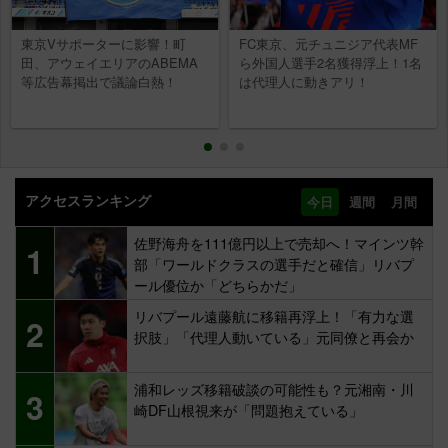
東京Vサポーターに影響！町
FC東京、元チュニジア代表MF
田、アウェイエリアのABEMA
ら外国人選手2名獲得浮上！1名
等広告幕掲出で議論白熱！
は代理人に動きアリ！
アクセスランキング
今日
週間
月間
佐野海舟を111億円以上で売却へ！マインツ幹
1
部「ワールドクラスの選手だと確信」リバプ
ール優位か「どちらかだ」
リバプール遠藤航に移籍再浮上！「有力な選
2
択肢」「代理人動いている」元同僚と再会か
浦和レッズ移籍破談の可能性も？元湘南・川
3
崎DF山根視来が「問題抱えている」