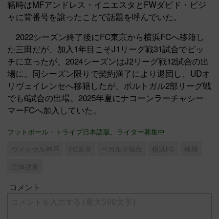
籍時はMFアンドレス・イニエスタとFWダビド・ビジ
ャに背番号を譲ったことで話題を呼んでいた。
2022シーズン終了後にFC東京から横浜FCへ移籍し
た三田だが、加入1年目こそJ1リーグ戦31試合でピッ
チに立ったが、2024シーズンはJ2リーグ戦12試合の出
場に。同シーズン限りで契約満了により退団し、UDオ
リヴェイレンセへ移籍したが、ポルトガル2部リーグ戦
でも6試合の出場。2025年夏にナコーンラーチャシー
マーFCへ加入していた。
フットボール・トライブ日本語版、ライター募集中
ヴィッセル神戸
FC東京
ベガルタ仙台
横浜FC
移籍
三田啓貴