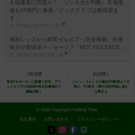
久保建英に問題が！「ソシエダが判断」市場価
値も37億円に暴落「ビッグクラブは獲得望ま
ず」
文: Shota | 2026/8/4 |
21
浦和レッズから町田ゼルビアへ完全移籍。松尾
佑介が意味深メッセージ？「NOT VIOLENCE」
文: Shota | 2026/7/24 |
18
前の記事
次の記事
東京Vサポーターに影響！町田、アウ
ジャン・クルードの横浜FM復帰は？代
ェイエリアのABEMA等広告幕掲出で
理人、FC東京・RB大宮訪問後に新た
議論白熱！
な動きも
© 2026 Copyright Football Tribe
会社案内
お問い合わせ
プライバシーポリシー