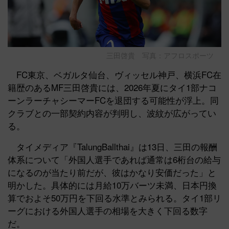
三田啓貴 写真：アフロスポーツ
FC東京、ベガルタ仙台、ヴィッセル神戸、横浜FC在
籍歴のあるMF三田啓貴には、2026年夏にタイ1部ナコ
ーンラーチャシーマーFCを退団する可能性が浮上。同
クラブとの一部契約内容が判明し、波紋が広がってい
る。
タイメディア『TalungBallthai』は13日、三田の報酬
体系について「外国人選手であれば通常は6桁台の給与
になるのが当たり前だが、彼はかなり安価だった」と
明かした。具体的には月給10万バーツ未満、日本円換
算でおよそ50万円を下回る水準とみられる。タイ1部リ
ーグにおける外国人選手の相場を大きく下回る数字
だ。