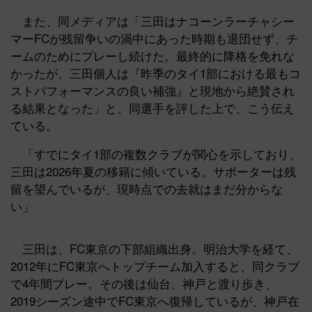
また、同メディアは「三田はナコーンラーチャシー
マーFCが残留争いの渦中にあった時期も退団せず、チ
ームのためにプレーし続けた。最終的に降格を免れな
かったが、三田個人は『昨季のタイ1部における最もコ
ストパフォーマンスの良い補強』と現地から絶賛され
る結果となった」と、同選手を評した上で、こう伝え
ている。
「すでにタイ1部の複数クラブが関心を示しており、
三田は2026年夏の移籍に傾いている。サポーターは残
留を望んでいるが、現時点での去就はまだ分からな
い」
三田は、FC東京の下部組織出身。明治大学を経て、
2012年にFC東京へトップチーム加入すると、同クラブ
で4年間プレー。その後は仙台、神戸と渡り歩き、
2019シーズン途中でFC東京へ復帰しているが、神戸在