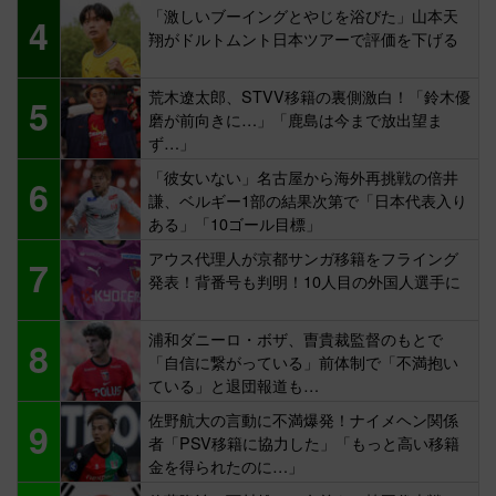
「激しいブーイングとやじを浴びた」山本天
4
翔がドルトムント日本ツアーで評価を下げる
荒木遼太郎、STVV移籍の裏側激白！「鈴木優
5
磨が前向きに…」「鹿島は今まで放出望ま
ず…」
「彼女いない」名古屋から海外再挑戦の倍井
6
謙、ベルギー1部の結果次第で「日本代表入り
ある」「10ゴール目標」
アウス代理人が京都サンガ移籍をフライング
7
発表！背番号も判明！10人目の外国人選手に
浦和ダニーロ・ボザ、曺貴裁監督のもとで
8
「自信に繋がっている」前体制で「不満抱い
ている」と退団報道も…
佐野航大の言動に不満爆発！ナイメヘン関係
9
者「PSV移籍に協力した」「もっと高い移籍
金を得られたのに…」