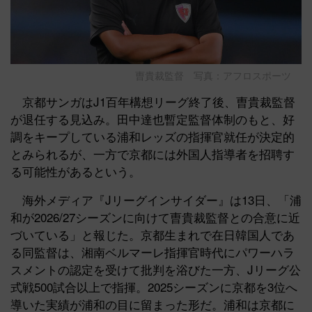
曺貴裁監督 写真：アフロスポーツ
京都サンガはJ1百年構想リーグ終了後、曺貴裁監督
が退任する見込み。田中達也暫定監督体制のもと、好
調をキープしている浦和レッズの指揮官就任が決定的
とみられるが、一方で京都には外国人指導者を招聘す
る可能性があるという。
海外メディア『Jリーグインサイダー』は13日、「浦
和が2026/27シーズンに向けて曺貴裁監督との合意に近
づいている」と報じた。京都生まれで在日韓国人であ
る同監督は、湘南ベルマーレ指揮官時代にパワーハラ
スメントの認定を受けて批判を浴びた一方、Jリーグ公
式戦500試合以上で指揮。2025シーズンに京都を3位へ
導いた実績が浦和の目に留まった形だ。浦和は京都に