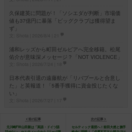
久保建英に問題が！「ソシエダが判断」市場価
値も37億円に暴落「ビッグクラブは獲得望ま
ず」
文: Shota | 2026/8/4 |
21
浦和レッズから町田ゼルビアへ完全移籍。松尾
佑介が意味深メッセージ？「NOT VIOLENCE」
文: Shota | 2026/7/24 |
18
日本代表引退の遠藤航が「リバプールと合意し
た」と英報道！「5番手獲得に資金投じたくな
い」
文: Shota | 2026/7/27 |
17
前の記事
次の記事
元川崎FW山田新は「英語・ドイツ語
セルティック退団へ！前田大然と旗手
話せない」セルティックからJリーグ復
怜央に明暗！「必要不可欠な戦力では