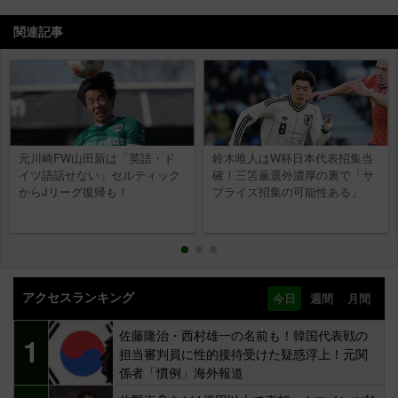
関連記事
元川崎FW山田新は「英語・ド
鈴木唯人はW杯日本代表招集当
イツ語話せない」セルティック
確！三笘薫選外濃厚の裏で「サ
からJリーグ復帰も！
プライズ招集の可能性ある」
アクセスランキング
今日
週間
月間
佐藤隆治・西村雄一の名前も！韓国代表戦の
1
担当審判員に性的接待受けた疑惑浮上！元関
係者「慣例」海外報道