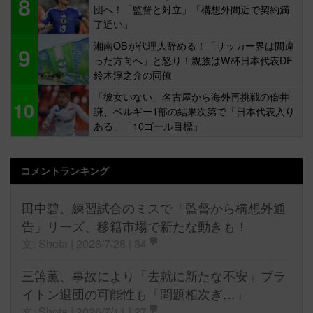
8
団へ！「監督と対立」「構想外間近で契約満
了近い」
湘南OBが代理人辞める！「サッカー界は間違
9
った方向へ」と怒り！親族はW杯日本代表DF
鈴木淳之介の同僚
「彼女いない」名古屋から海外再挑戦の倍井
10
謙、ベルギー1部の結果次第で「日本代表入り
ある」「10ゴール目標」
コメントランキング
田中碧、練習試合のミスで「監督から構想外通
告」リーズ、移籍市場で新たな動きも！
文: Shota | 2026/7/28 |
34
三笘薫、事故により「去就に新たな不安」ブラ
イトン退団の可能性も「問題相次ぎ…」
文: Shota | 2026/7/11 |
27