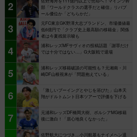
佐野海舟を111億円以上で売却へ！マインツ幹
2
部「ワールドクラスの選手だと確信」リバプ
ール優位か「どちらかだ」
元FC東京GK野澤大志ブランドン、市場価値最
3
低6億円で「クラブ史上最高額の移籍金」関係
者は今夏残留示唆も
浦和レッズMFサヴィオの投稿話題「謝罪だけ
4
では十分ではない…」G大阪戦で退場
浦和レッズ移籍破談の可能性も？元湘南・川
5
崎DF山根視来が「問題抱えている」
「激しいブーイングとやじを浴びた」山本天
6
翔がドルトムント日本ツアーで評価を下げる
元浦和レッズDF橋岡大樹、ボルシアMG移籍
7
後に激白！「居心地良くなかった」
佐野航大につづき…小川航基もナイメヘン退