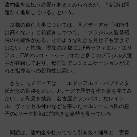
違約金を支払う必要があるとみられるが、「交渉は問
題なく進展している」という。
京都の後任人事については、同メディアが「可能性
は高くない」と前置きしつつも、「ブラジル人監督招
聘の可能性がある。そのような動きを見せても驚きで
はない」と指摘。現在の京都にはFWラファエル・エリ
アス、FWマルコ・トゥーリオなど多くのブラジル人選
手が在籍しており、母国語でコミュニケーションが取
れる指導者への親和性は高い。
さらに同メディアは、「エドゥアルド・バプチスタ
氏が父の足跡を追い、Jリーグで歴史を作る姿を見てみ
たい」と私見を披露。名古屋グランパス、柏レイソ
ル、ヴィッセル神戸などを率いたネルシーニョ氏の息
子のJリーグ挑戦に前向きな姿勢を見せている。
問題は、違約金を払ってでも引き抜く浦和と、曺貴