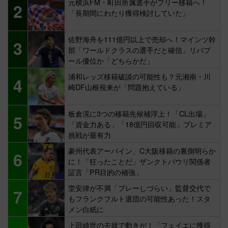
元横浜FM・町田所属選手がフリー移籍へ！
2
「長期間にわたり獲得検討していた」
佐野海舟を111億円以上で売却へ！マインツ幹
3
部「ワールドクラスの選手だと確信」リバプ
ール優位か「どちらかだ」
浦和レッズ移籍破談の可能性も？元湘南・川
4
崎DF山根視来が「問題抱えている」
板倉滉に3つの移籍先候補浮上！「CL出場」
5
「資金力ある」「18億円回収可能」プレミア
挑戦が最有力
豪州代表アーバイン、C大阪移籍の裏側明らか
6
に！「狂ったことだ」ザンクトパウリ関係者
証言「PR目的の補強」
堂安律が不満「プレーしづらい」監督交代で
7
もフランクフルト退団の可能性あった！スタ
メン白紙に
上田綺世の去就で動きが！「フェイエに獲得