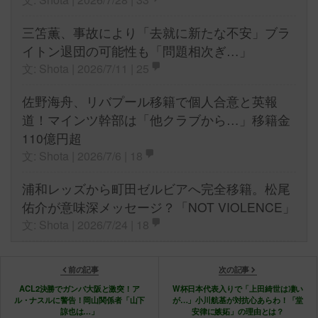
三笘薫、事故により「去就に新たな不安」ブラ
イトン退団の可能性も「問題相次ぎ…」
文: Shota | 2026/7/11 |
25
佐野海舟、リバプール移籍で個人合意と英報
道！マインツ幹部は「他クラブから…」移籍金
110億円超
文: Shota | 2026/7/6 |
18
浦和レッズから町田ゼルビアへ完全移籍。松尾
佑介が意味深メッセージ？「NOT VIOLENCE」
文: Shota | 2026/7/24 |
18
前の記事
次の記事
ACL2決勝でガンバ大阪と激突！ア
W杯日本代表入りで「上田綺世は凄い
ル・ナスルに警告！岡山関係者「山下
が…」小川航基が対抗心あらわ！「堂
諒也は…」
安律に嫉妬」の理由とは？