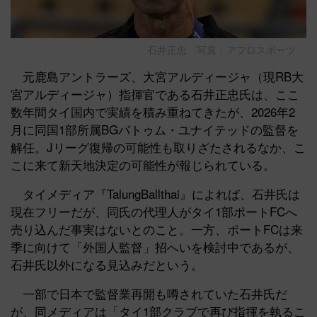
石井正忠 写真：アフロスポーツ
元鹿島アントラーズ、大宮アルディージャ（現RB大
宮アルディージャ）指揮官である石井正忠氏は、ここ
数年間タイ国内で実績を積み重ねてきたが、2026年2
月に同国1部所属BGパトゥム・ユナイテッドの監督を
解任。Jリーグ復帰の可能性も取りざたされるなか、こ
こに来て新天地決定の可能性が報じられている。
タイメディア『TalungBallthai』によれば、石井氏は
現在フリーだが、同氏の代理人がタイ1部ポートFCへ
売り込んだ事実はないとのこと。一方、ポートFCは来
季に向けて「外国人監督」招へいを検討中であるが、
石井氏以外になる見込みだという。
一部で日本で監督業再開も噂されていた石井氏だ
が、同メディアは「タイ1部クラブで再び指揮を執るこ