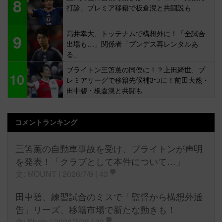
8
打診」プレミア移籍で板倉滉と共闘説も
高井幸大、トッテナムで構想外に！「全試合
9
出場も…」関係者「ブンデス再レンタルあ
る」
ブライトン三笘薫の同僚に！？上田綺世、プ
10
レミアリーグで移籍先候補3つに！前田大然・
田中碧・板倉滉と共闘も
コメントランキング
三笘薫の自動車事故を受け、ブライトンが声明
を発表！「クラブとして本件について…」
文: MOUNT | 2026/7/9 |
43
田中碧、練習試合のミスで「監督から構想外通
告」リーズ、移籍市場で新たな動きも！
文: Shota | 2026/7/28 |
33