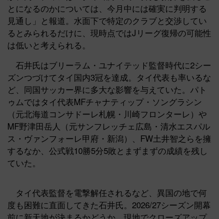
とになるのかについては、今月中には確実に判明する
見通し」と報道。水面下で特定のクラブと交渉してい
るとみられるだけに、現時点ではJリーグ復帰の可能性
は低いと考えられる。
石井氏はブリーラム・ユナイテッド監督時代に2シー
ズンつづけてタイ国内3冠を達成。タイ代表も率いるな
ど、同国サッカー界に多大な影響を与えていた。パト
ゥムではタイ代表MFチャナティップ・ソングラシン
（元北海道コンサドーレ札幌・川崎フロンターレ）や
MF野津田岳人（元サンフレッチェ広島・清水エスパル
ス・ヴァンフォーレ甲府・新潟）、FW土井智之らを擁
するなか、公式戦10勝5分5敗とまずまずの成績を残し
ていた。
タイ代表監督を電撃解任されるなど、異国の地で何
度も困難に直面してきた石井氏。2026/27シーズン開幕
前に新天地が決まるかどうか、現地でクローズアップ