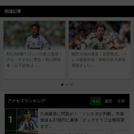
関連記事
ACL2決勝でガンバ大阪と激突！
鎌田大地の後釜！佐野航大、パ
アル・ナスルに警告！岡山関係
レス移籍前進「W杯日本代表落
者「山下諒也は…」
選望ましい」
アクセスランキング
今日
週間
月間
久保建英に問題が！「ソシエダが判断」市場
1
価値も37億円に暴落「ビッグクラブは獲得望
まず」