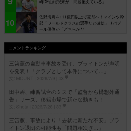
9
崎DF山根視来が「問題抱えている」
佐野海舟を111億円以上で売却へ！マインツ幹
10
部「ワールドクラスの選手だと確信」リバプ
ール優位か「どちらかだ」
コメントランキング
三笘薫の自動車事故を受け、ブライトンが声明
を発表！「クラブとして本件について…」
文: MOUNT | 2026/7/9 |
43
田中碧、練習試合のミスで「監督から構想外通
告」リーズ、移籍市場で新たな動きも！
文: Shota | 2026/7/28 |
33
三笘薫、事故により「去就に新たな不安」ブラ
イトン退団の可能性も「問題相次ぎ…」