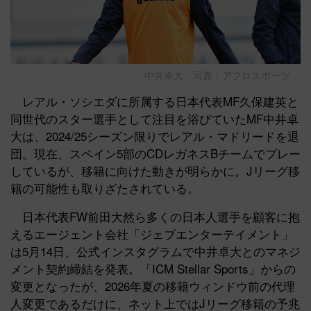
中井卓大 写真：アフロスポーツ
レアル・ソシエダに所属する日本代表MF久保建英と
同世代のスター選手として注目を浴びていたMF中井卓
大は、2024/25シーズン限りでレアル・マドリードを退
団。現在、スペイン5部のCDレガネスBチームでプレー
しているが、移籍に向けた動きが明らかに。Jリーグ移
籍の可能性も取りざたされている。
日本代表FW前田大然ら多くの日本人選手を顧客に抱
えるエージェント会社「ジェブエンターテイメント」
は5月14日、公式インスタグラムで中井卓大とのマネジ
メント契約締結を発表。「ICM Stellar Sports」からの
変更となったが、2026年夏の移籍ウィンドウ前の代理
人変更であるだけに、ネット上ではJリーグ移籍の予兆