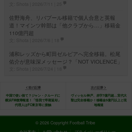
文: Shota | 2026/7/11 |
25
佐野海舟、リバプール移籍で個人合意と英報
道！マインツ幹部は「他クラブから…」移籍金
110億円超
文: Shota | 2026/7/6 |
18
浦和レッズから町田ゼルビアへ完全移籍。松尾
佑介が意味深メッセージ？「NOT VIOLENCE」
文: Shota | 2026/7/24 |
18
前の記事
次の記事
中国で使い捨て？ジャン・クルードに
ヴィッセル神戸、赤字7億円超…宮代大
横浜FM復帰報道！「怪我で早期返却」
聖は完全移籍か！移籍金5億円以上と現
代理人はFC東京等に接触
地報道
© 2026 Copyright Football Tribe
会社案内
お問い合わせ
プライバシーポリシー