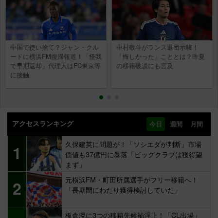
中国で使い捨て？ジャン・クル
中村敬斗がランス退団示唆！
ードに横浜FM復帰報道！「怪我
「悔しかった」こととは？昨夏
で早期返却」代理人はFC東京等
の移籍破談にも言及
に接触
アクセスランキング
今日
週間
月間
久保建英に問題が！「ソシエダが判断」市場
1
価値も37億円に暴落「ビッグクラブは獲得望
まず」
元横浜FM・町田所属選手がフリー移籍へ！
2
「長期間にわたり獲得検討していた」
板倉滉に3つの移籍先候補浮上！「CL出場」