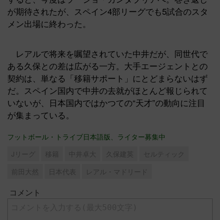
が期待されたが、スペイン4部リーグでも5試合のスタ
メン出場に終わった。
レアルで将来を嘱望されていた中井だが、同世代で
ある久保との差は広がる一方。大手エージェントとの
契約は、単なる「移籍サポート」にとどまらないはず
だ。スペイン国内で中井の去就がほとんど報じられて
いないが、日本国内ではかつての“天才”の動向に注目
が集まっている。
フットボール・トライブ日本語版、ライター募集中
Jリーグ
移籍
中井卓大
久保建英
セルティック
前田大然
日本代表
レアル・マドリード