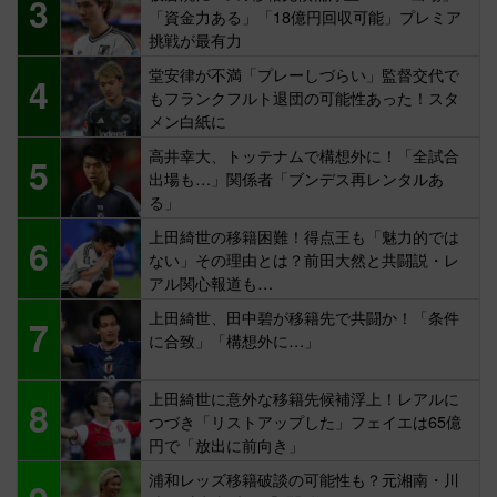
3
「資金力ある」「18億円回収可能」プレミア
挑戦が最有力
堂安律が不満「プレーしづらい」監督交代で
4
もフランクフルト退団の可能性あった！スタ
メン白紙に
高井幸大、トッテナムで構想外に！「全試合
5
出場も…」関係者「ブンデス再レンタルあ
る」
上田綺世の移籍困難！得点王も「魅力的では
6
ない」その理由とは？前田大然と共闘説・レ
アル関心報道も…
上田綺世、田中碧が移籍先で共闘か！「条件
7
に合致」「構想外に…」
上田綺世に意外な移籍先候補浮上！レアルに
8
つづき「リストアップした」フェイエは65億
円で「放出に前向き」
浦和レッズ移籍破談の可能性も？元湘南・川