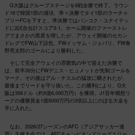
G大阪はグループステージを6戦全勝で終了。ラウン
ド16で韓国1部の浦項、準々決勝でタイ1部のラーチャ
ブリーFCを下すと、準決勝ではバンコク・ユナイテッ
ドに2試合合計スコア3-1。ホーム開催のファーストレ
グでまさかの黒星を喫したが、アウェイ開催のセカン
ドレグでFW山下諒也、FWイッサム・ジェバリ、FW食
野亮太郎のゴールにより勝利した。
そして完全アウェイの雰囲気の中で迎えた決勝で
は、前半30分にFWデニス・ヒュメットが先制ゴールを
マーク。その後はアル・ナスルの猛攻に晒されたが、
最後までリードを守り抜いた。この勝利により、G大
阪は358ドル（約5億6,000万円）を獲得。J1百年構想リ
ーグの優勝賞金1億5000万円の3倍以上にのぼる大金を
手に入れた。
なお、2026/27シーズンのAFC（アジアサッカー連
盟）主催大会では、AFCチャンピオンズリーグエリー