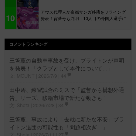
アウス代理人が京都サンガ移籍をフライング
10
発表！背番号も判明！10人目の外国人選手に
コメントランキング
三笘薫の自動車事故を受け、ブライトンが声明
を発表！「クラブとして本件について…」
文: MOUNT | 2026/7/9 |
44
田中碧、練習試合のミスで「監督から構想外通
告」リーズ、移籍市場で新たな動きも！
文: Shota | 2026/7/28 |
34
三笘薫、事故により「去就に新たな不安」ブラ
イトン退団の可能性も「問題相次ぎ…」
文: Shota | 2026/7/11 |
27