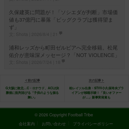
久保建英に問題が！「ソシエダが判断」市場価
値も37億円に暴落「ビッグクラブは獲得望ま
ず」
文: Shota | 2026/8/4 |
21
浦和レッズから町田ゼルビアへ完全移籍。松尾
佑介が意味深メッセージ？「NOT VIOLENCE」
文: Shota | 2026/7/24 |
18
前の記事
次の記事
G大阪に敗北…C・ロナウド、ACL2決
柏レイソル出身・STVV小久保玲央ブラ
勝後に批判浴びる「子供のような振る
イアンが移籍示唆！「良いオファー
舞い」
が…」新事実発覚も
© 2026 Copyright Football Tribe
会社案内
お問い合わせ
プライバシーポリシー