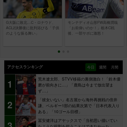
G大阪に敗北…C・ロナウド、
モンテディオ山形FW高橋潤哉
ACL2決勝後に批判浴びる「子供
「お前偉いのか！」栃木C戦
のような振る舞い」
後、一部サポに激怒！
アクセスランキング
今日
週間
月間
荒木遼太郎、STVV移籍の裏側激白！「鈴木優
1
磨が前向きに…」「鹿島は今まで放出望ま
ず…」
「彼女いない」名古屋から海外再挑戦の倍井
2
謙、ベルギー1部の結果次第で「日本代表入り
ある」「10ゴール目標」
冨安健洋はアヤックスで「当初思い描いてい
3
たような役割を担うことはできなかった」