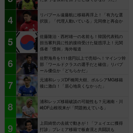
リバプール遠藤航に移籍再浮上！「有力な選
4
択肢」「代理人動いている」元同僚と再会か
佐藤隆治・西村雄一の名前も！韓国代表戦の
5
担当審判員に性的接待受けた疑惑浮上！元関
係者「慣例」海外報道
佐野海舟を111億円以上で売却へ！マインツ幹
6
部「ワールドクラスの選手だと確信」リバプ
ール優位か「どちらかだ」
元浦和レッズDF橋岡大樹、ボルシアMG移籍
7
後に激白！「居心地良くなかった」
浦和レッズ移籍破談の可能性も？元湘南・川
8
崎DF山根視来が「問題抱えている」
上田綺世の去就で動きが！「フェイエに獲得
9
打診」プレミア移籍で板倉滉と共闘説も