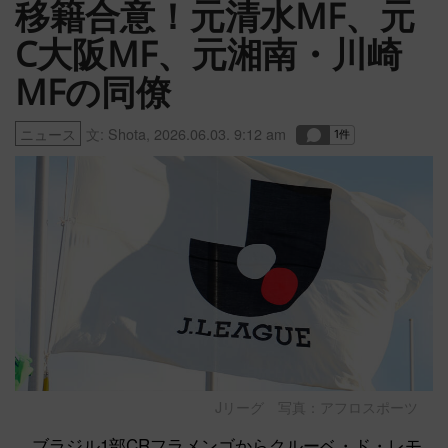
移籍合意！元清水MF、元
C大阪MF、元湘南・川崎
MFの同僚
ニュース
文:
Shota
,
2026.06.03. 9:12 am
Jリーグ 写真：アフロスポーツ
ブラジル1部CRフラメンゴからクルーベ・ド・レモ