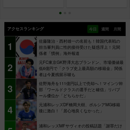
アクセスランキング
今日
週間
月間
佐藤隆治・西村雄一の名前も！韓国代表戦の
1
担当審判員に性的接待受けた疑惑浮上！元関
係者「慣例」海外報道
元FC東京GK野澤大志ブランドン、市場価値最
2
低6億円で「クラブ史上最高額の移籍金」関係
者は今夏残留示唆も
佐野海舟を111億円以上で売却へ！マインツ幹
3
部「ワールドクラスの選手だと確信」リバプ
ール優位か「どちらかだ」
元浦和レッズDF橋岡大樹、ボルシアMG移籍
4
後に激白！「居心地良くなかった」
浦和レッズMFサヴィオの投稿話題「謝罪だけ