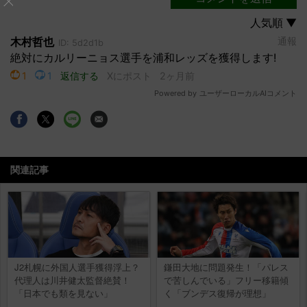
関連記事
J2札幌に外国人選手獲得浮上？
鎌田大地に問題発生！「パレス
代理人は川井健太監督絶賛！
で苦しんでいる」フリー移籍傾
「日本でも類を見ない」
く「ブンデス復帰が理想」