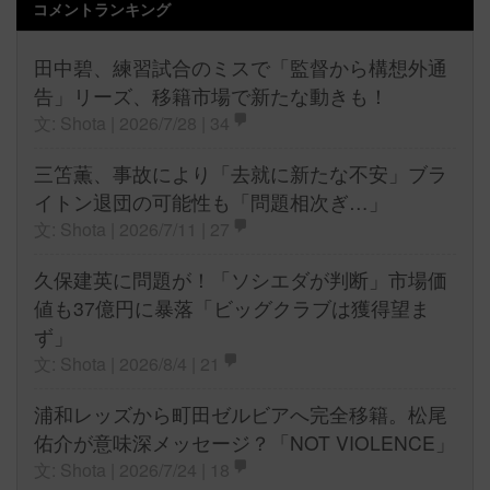
コメントランキング
田中碧、練習試合のミスで「監督から構想外通
告」リーズ、移籍市場で新たな動きも！
文: Shota | 2026/7/28 |
34
三笘薫、事故により「去就に新たな不安」ブラ
イトン退団の可能性も「問題相次ぎ…」
文: Shota | 2026/7/11 |
27
久保建英に問題が！「ソシエダが判断」市場価
値も37億円に暴落「ビッグクラブは獲得望ま
ず」
文: Shota | 2026/8/4 |
21
浦和レッズから町田ゼルビアへ完全移籍。松尾
佑介が意味深メッセージ？「NOT VIOLENCE」
文: Shota | 2026/7/24 |
18