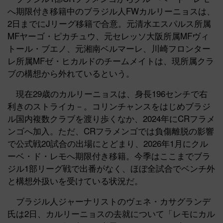
へ期限付き移籍中のブラジル人FWカルリーニョスは、
2日までにJリーグ移籍で合意。元清水エスパルス所属
MFヤーゴ・ピカチュウ、元セレッソ大阪所属MFヴィ
トール・ブエノ、元湘南ベルマーレ、川崎フロンター
レ所属MFゼ・ヒカルドのチームメイトは、現所属クラ
ブの構想から外れているという。
現在29歳のカルリーニョスは、身長196センチで右
利きのストライカ－。コリンチャンスをはじめブラジ
ル国内複数クラブを渡り歩くなか、2024年にCRフラメ
ンゴへ加入。ただ、CRフラメンゴでは負傷離脱の影響
で公式戦20試合の出場にとどまり、2026年1月にクル
ーベ・ド・レモへ期限付き移籍。今季はここまでブラ
ジル1部リーグ戦で出番がなく、ほぼ全試合でベンチ外
と構想外扱いを受けている状況だ。
ブラジル人ジャーナリストのヴェネ・カサグランデ
氏は2日、カルリーニョスの去就について「レモにカル