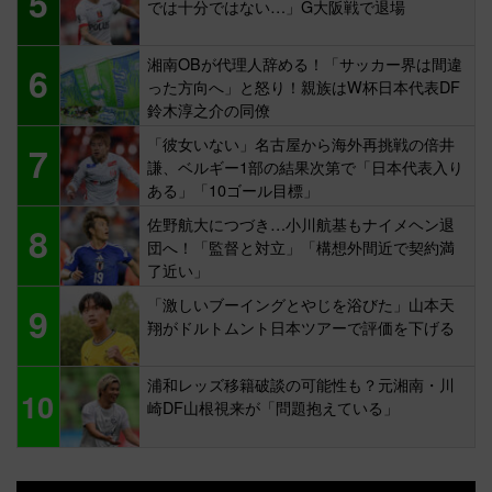
5
では十分ではない…」G大阪戦で退場
湘南OBが代理人辞める！「サッカー界は間違
6
った方向へ」と怒り！親族はW杯日本代表DF
鈴木淳之介の同僚
「彼女いない」名古屋から海外再挑戦の倍井
7
謙、ベルギー1部の結果次第で「日本代表入り
ある」「10ゴール目標」
佐野航大につづき…小川航基もナイメヘン退
8
団へ！「監督と対立」「構想外間近で契約満
了近い」
「激しいブーイングとやじを浴びた」山本天
9
翔がドルトムント日本ツアーで評価を下げる
浦和レッズ移籍破談の可能性も？元湘南・川
10
崎DF山根視来が「問題抱えている」