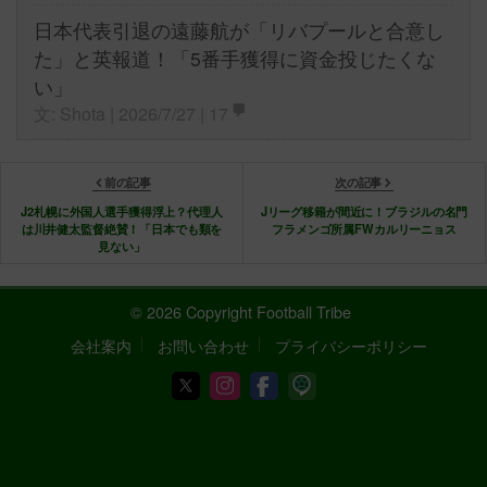
日本代表引退の遠藤航が「リバプールと合意し
た」と英報道！「5番手獲得に資金投じたくな
い」
文: Shota | 2026/7/27 |
17
前の記事
次の記事
J2札幌に外国人選手獲得浮上？代理人
Jリーグ移籍が間近に！ブラジルの名門
は川井健太監督絶賛！「日本でも類を
フラメンゴ所属FWカルリーニョス
見ない」
© 2026 Copyright Football Tribe
会社案内
お問い合わせ
プライバシーポリシー