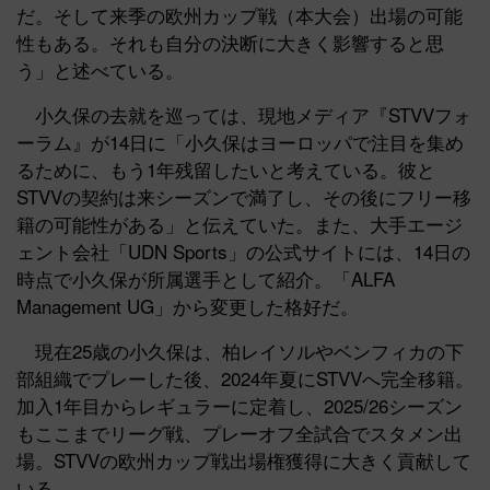
だ。そして来季の欧州カップ戦（本大会）出場の可能
性もある。それも自分の決断に大きく影響すると思
う」と述べている。
小久保の去就を巡っては、現地メディア『STVVフォ
ーラム』が14日に「小久保はヨーロッパで注目を集め
るために、もう1年残留したいと考えている。彼と
STVVの契約は来シーズンで満了し、その後にフリー移
籍の可能性がある」と伝えていた。また、大手エージ
ェント会社「UDN Sports」の公式サイトには、14日の
時点で小久保が所属選手として紹介。「ALFA
Management UG」から変更した格好だ。
現在25歳の小久保は、柏レイソルやベンフィカの下
部組織でプレーした後、2024年夏にSTVVへ完全移籍。
加入1年目からレギュラーに定着し、2025/26シーズン
もここまでリーグ戦、プレーオフ全試合でスタメン出
場。STVVの欧州カップ戦出場権獲得に大きく貢献して
いる。