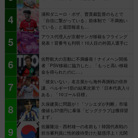
浦和ダニーロ・ボザ、曺貴裁監督のもとで
4
「自信に繋がっている」前体制で「不満抱い
ている」と退団報道も…
アウス代理人が京都サンガ移籍をフライング
5
発表！背番号も判明！10人目の外国人選手に
佐野航大の言動に不満爆発！ナイメヘン関係
6
者「PSV移籍に協力した」「もっと高い移籍
金を得られたのに…」
「彼女いない」名古屋から海外再挑戦の倍井
7
謙、ベルギー1部の結果次第で「日本代表入り
ある」「10ゴール目標」
久保建英に問題が！「ソシエダが判断」市場
8
価値も37億円に暴落「ビッグクラブは獲得望
まず」
佐藤隆治・西村雄一の名前も！韓国代表戦の
9
担当審判員に性的接待受けた疑惑浮上！元関