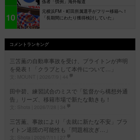
係者「慣例」海外報道
元横浜FM・町田所属選手がフリー移籍へ！
10
「長期間にわたり獲得検討していた」
コメントランキング
三笘薫の自動車事故を受け、ブライトンが声明
を発表！「クラブとして本件について…」
文: MOUNT | 2026/7/9 |
44
田中碧、練習試合のミスで「監督から構想外通
告」リーズ、移籍市場で新たな動きも！
文: Shota | 2026/7/28 |
34
三笘薫、事故により「去就に新たな不安」ブラ
イトン退団の可能性も「問題相次ぎ…」
文: Shota | 2026/7/11 |
27