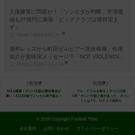
久保建英に問題が！「ソシエダが判断」市場価
値も37億円に暴落「ビッグクラブは獲得望ま
ず」
文: Shota | 2026/8/4 |
21
浦和レッズから町田ゼルビアへ完全移籍。松尾
佑介が意味深メッセージ？「NOT VIOLENCE」
文: Shota | 2026/7/24 |
18
前の記事
次の記事
ACL2優勝！ガンバ大阪の獲得賞金が
アル・ナスルを斬る！サウジ代表
凄い！ACLE4強ヴィッセル神戸超え！
OB「ガンバ大阪と差があった」ポイン
トとは？C・ロナウド批判も
© 2026 Copyright Football Tribe
会社案内
お問い合わせ
プライバシーポリシー