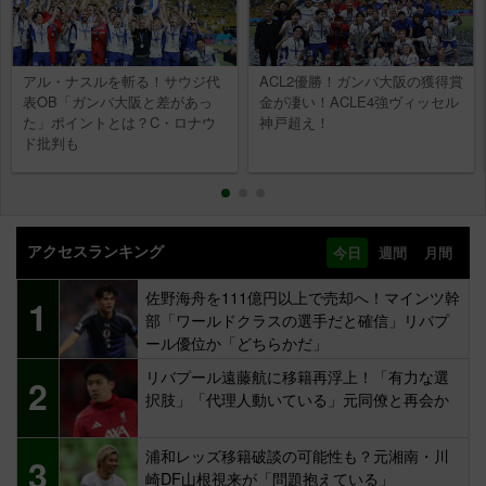
アル・ナスルを斬る！サウジ代
ACL2優勝！ガンバ大阪の獲得賞
表OB「ガンバ大阪と差があっ
金が凄い！ACLE4強ヴィッセル
た」ポイントとは？C・ロナウ
神戸超え！
ド批判も
アクセスランキング
今日
週間
月間
佐野海舟を111億円以上で売却へ！マインツ幹
1
部「ワールドクラスの選手だと確信」リバプ
ール優位か「どちらかだ」
リバプール遠藤航に移籍再浮上！「有力な選
2
択肢」「代理人動いている」元同僚と再会か
浦和レッズ移籍破談の可能性も？元湘南・川
3
崎DF山根視来が「問題抱えている」