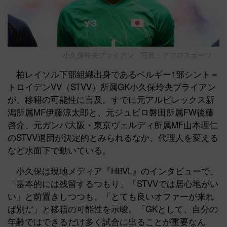
小久保玲央ブライアン 写真：アフロスポーツ
柏レイソル下部組織出身であるベルギー1部シント＝
トロイデンVV（STVV）所属GK小久保玲央ブライアン
が、移籍の可能性に言及。すでに元アルビレックス新
潟所属MF伊藤涼太郎と、元ジュビロ磐田所属FW後藤
啓介、元ガンバ大阪・東京ヴェルディ所属MF山本理仁
のSTVV退団が決定的とみられるなか、代理人を変える
など水面下で動いている。
小久保は現地メディア『HBVL』のインタビューで、
「基本的には残留するつもり」「STVVでは居心地がい
い」と前置きしつつも、「とても良いオファーが来れ
ば別だ」と移籍の可能性を示唆。「GKとして、自分の
年齢ではできるだけ多く試合に出ることが重要なん