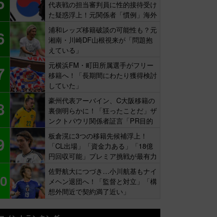
5
代表戦の担当審判員に性的接待受け
た疑惑浮上！元関係者「慣例」海外
報道
浦和レッズ移籍破談の可能性も？元
6
湘南・川崎DF山根視来が「問題抱
えている」
元横浜FM・町田所属選手がフリー
7
移籍へ！「長期間にわたり獲得検討
していた」
豪州代表アーバイン、C大阪移籍の
8
裏側明らかに！「狂ったことだ」ザ
ンクトパウリ関係者証言「PR目的
の補強」
板倉滉に3つの移籍先候補浮上！
9
「CL出場」「資金力ある」「18億
円回収可能」プレミア挑戦が最有力
佐野航大につづき…小川航基もナイ
0
メヘン退団へ！「監督と対立」「構
想外間近で契約満了近い」