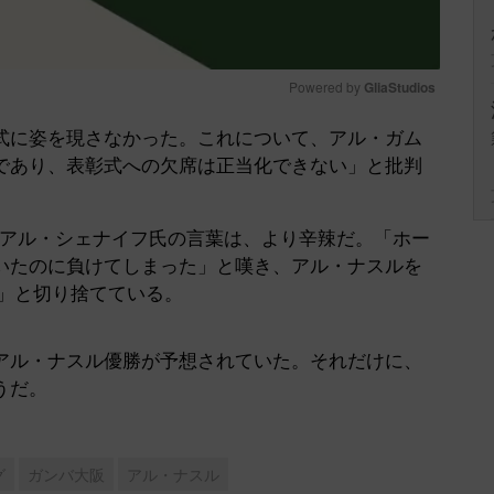
Powered by 
GliaStudios
に姿を現さなかった。これについて、アル・ガム
Mute
であり、表彰式への欠席は正当化できない」と批判
アル・シェナイフ氏の言葉は、より辛辣だ。「ホー
いたのに負けてしまった」と嘆き、アル・ナスルを
い」と切り捨てている。
ル・ナスル優勝が予想されていた。それだけに、
うだ。
グ
ガンバ大阪
アル・ナスル