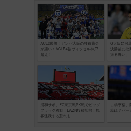
ACL2優勝！ガンバ大阪の獲得賞金
G大阪に敗北
が凄い！ACLE4強ヴィッセル神戸
決勝後に批
超え！
振る舞い」
浦和サポ、FC東京戦PK戦でビッグ
古橋亨梧、
フラッグ移動！DAZN投稿拡散！観
就は？バー
客怪我する恐れも