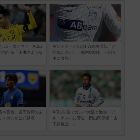
…C・ロナウド、ACL2
モンテディオ山形FW高橋潤哉「お
判浴びる「子供のような
前偉いのか！」栃木C戦後、一部サ
ポに激怒！
藤本寛也、岩田智輝の去
ACL2決勝でガンバ大阪と激突！ア
ミンガムが公式発表
ル・ナスルに警告！岡山関係者「山
下諒也は…」