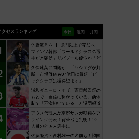
アクセスランキング
今日
週間
月間
佐野海舟を111億円以上で売却へ！
1
マインツ幹部「ワールドクラスの選
手だと確信」リバプール優位か「ど
ちらかだ」
久保建英に問題が！「ソシエダが判
2
断」市場価値も37億円に暴落「ビ
ッグクラブは獲得望まず」
浦和ダニーロ・ボザ、曺貴裁監督の
3
もとで「自信に繋がっている」前体
制で「不満抱いている」と退団報道
も…
アウス代理人が京都サンガ移籍をフ
4
ライング発表！背番号も判明！10
人目の外国人選手に
佐藤隆治・西村雄一の名前も！韓国