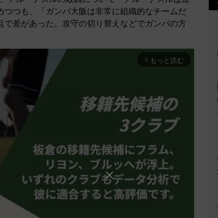
めつつも、「ガンバ大阪は非常に組織的なチームだ
点で差があった。攻守の切り替えなどでガンバの方
もっと読む
arrow_forward_ios