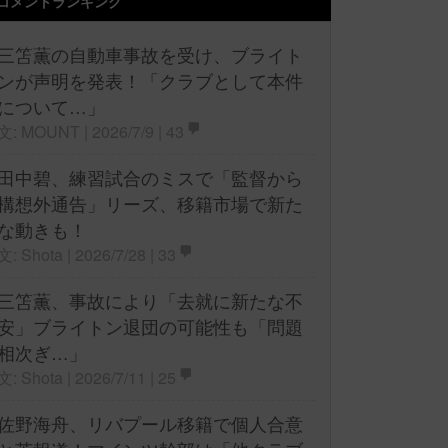
コメントランキング
三笘薫の自動車事故を受け、ブライト
ンが声明を発表！「クラブとして本件
について…」
文: MOUNT | 2026/7/9 |
43
田中碧、練習試合のミスで「監督から
構想外通告」リーズ、移籍市場で新た
な動きも！
文: Shota | 2026/7/28 |
33
三笘薫、事故により「去就に新たな不
安」ブライトン退団の可能性も「問題
相次ぎ…」
文: Shota | 2026/7/11 |
25
佐野海舟、リバプール移籍で個人合意