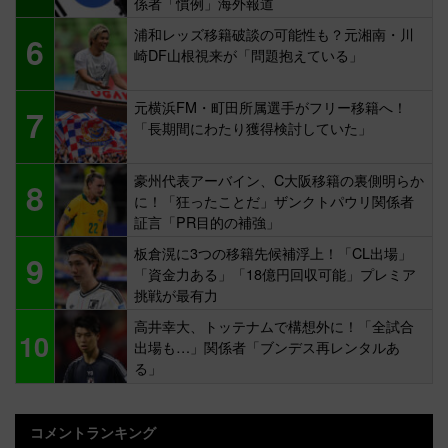
係者「慣例」海外報道
浦和レッズ移籍破談の可能性も？元湘南・川
6
崎DF山根視来が「問題抱えている」
元横浜FM・町田所属選手がフリー移籍へ！
7
「長期間にわたり獲得検討していた」
豪州代表アーバイン、C大阪移籍の裏側明らか
8
に！「狂ったことだ」ザンクトパウリ関係者
証言「PR目的の補強」
板倉滉に3つの移籍先候補浮上！「CL出場」
9
「資金力ある」「18億円回収可能」プレミア
挑戦が最有力
高井幸大、トッテナムで構想外に！「全試合
10
出場も…」関係者「ブンデス再レンタルあ
る」
コメントランキング