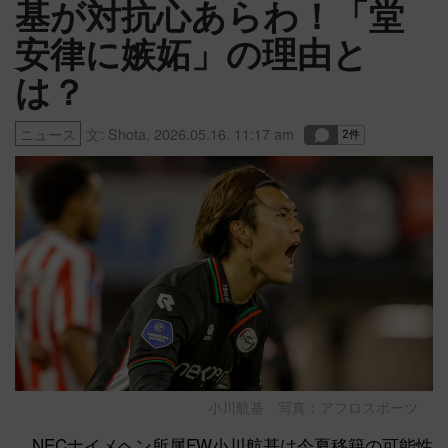
基が対抗心あらわ！「堂
安律に嫉妬」の理由と
は？
ニュース
文:
Shota
,
2026.05.16. 11:17 am
小川航基 写真：アフロスポーツ
NECナイメヘン所属FW小川航基は今夏移籍の可能性