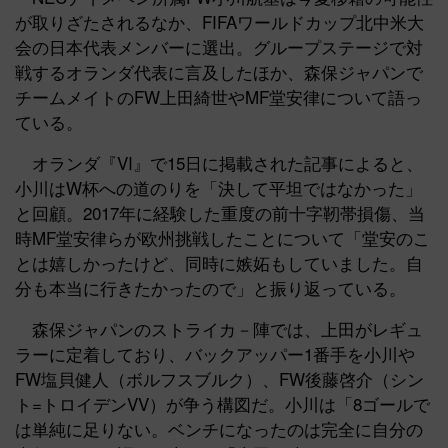
が取りざたされるなか、FIFAワールドカップ北中米大
会の日本代表メンバーに選出。グループステージで対
戦するオランダ代表に言及したほか、森保ジャパンで
チームメイトのFW上田綺世やMF堂安律について語っ
ている。
オランダ『VI』で15日に掲載された記事によると、
小川はW杯への道のりを「決して平坦ではなかった」
と回顧。2017年に経験した重度の前十字靭帯損傷、当
時MF堂安律らが欧州挑戦したことについて「堂安のこ
とは嬉しかったけど、同時に嫉妬もしていました。自
分も本当に行きたかったので」と振り返っている。
森保ジャパンのストライカ－陣では、上田がレギュ
ラーに定着しており、バックアッパー1番手を小川や
FW塩貝健人（ボルフスブルク）、FW後藤啓介（シン
ト=トロイデンVV）が争う構図だ。小川は「8ゴールで
は単純に足りない。ベンチになったのは完全に自分の