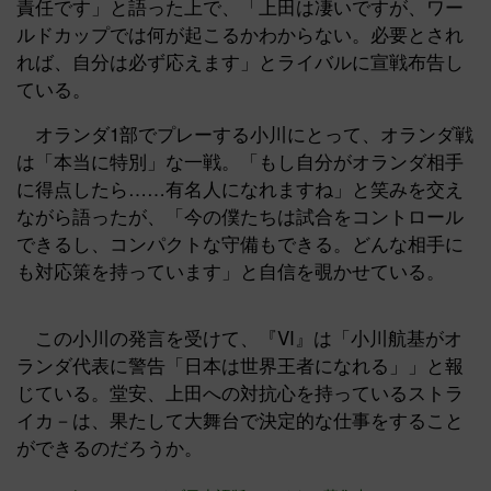
責任です」と語った上で、「上田は凄いですが、ワー
ルドカップでは何が起こるかわからない。必要とされ
れば、自分は必ず応えます」とライバルに宣戦布告し
ている。
オランダ1部でプレーする小川にとって、オランダ戦
は「本当に特別」な一戦。「もし自分がオランダ相手
に得点したら……有名人になれますね」と笑みを交え
ながら語ったが、「今の僕たちは試合をコントロール
できるし、コンパクトな守備もできる。どんな相手に
も対応策を持っています」と自信を覗かせている。
この小川の発言を受けて、『VI』は「小川航基がオ
ランダ代表に警告「日本は世界王者になれる」」と報
じている。堂安、上田への対抗心を持っているストラ
イカ－は、果たして大舞台で決定的な仕事をすること
ができるのだろうか。