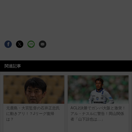
関連記事
元鹿島・大宮監督の石井正忠氏
ACL2決勝でガンバ大阪と激突！
に動きアリ！？Jリーグ復帰
アル・ナスルに警告！岡山関係
は？
者「山下諒也は…」