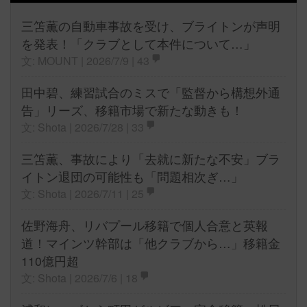
三笘薫の自動車事故を受け、ブライトンが声明
を発表！「クラブとして本件について…」
文: MOUNT | 2026/7/9 |
43
田中碧、練習試合のミスで「監督から構想外通
告」リーズ、移籍市場で新たな動きも！
文: Shota | 2026/7/28 |
33
三笘薫、事故により「去就に新たな不安」ブラ
イトン退団の可能性も「問題相次ぎ…」
文: Shota | 2026/7/11 |
25
佐野海舟、リバプール移籍で個人合意と英報
道！マインツ幹部は「他クラブから…」移籍金
110億円超
文: Shota | 2026/7/6 |
18