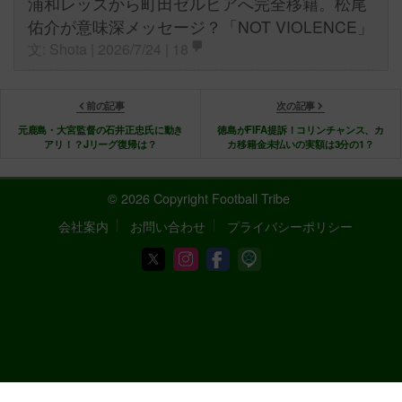
浦和レッズから町田ゼルビアへ完全移籍。松尾
佑介が意味深メッセージ？「NOT VIOLENCE」
文: Shota | 2026/7/24 |
18
前の記事
次の記事
元鹿島・大宮監督の石井正忠氏に動き
徳島がFIFA提訴！コリンチャンス、カ
アリ！？Jリーグ復帰は？
カ移籍金未払いの実額は3分の1？
© 2026 Copyright Football Tribe
会社案内
お問い合わせ
プライバシーポリシー