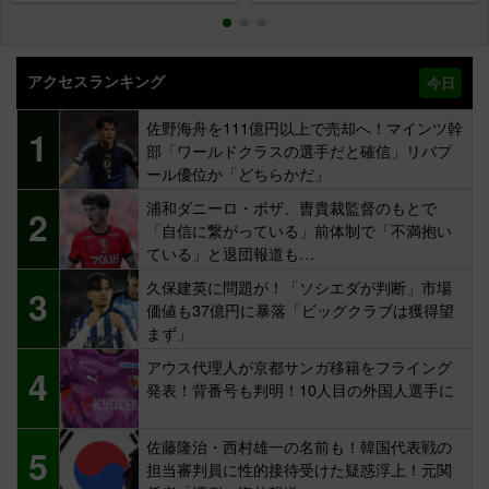
アクセスランキング
今日
佐野海舟を111億円以上で売却へ！マインツ幹
1
部「ワールドクラスの選手だと確信」リバプ
ール優位か「どちらかだ」
浦和ダニーロ・ボザ、曺貴裁監督のもとで
2
「自信に繋がっている」前体制で「不満抱い
ている」と退団報道も…
久保建英に問題が！「ソシエダが判断」市場
3
価値も37億円に暴落「ビッグクラブは獲得望
まず」
アウス代理人が京都サンガ移籍をフライング
4
発表！背番号も判明！10人目の外国人選手に
佐藤隆治・西村雄一の名前も！韓国代表戦の
5
担当審判員に性的接待受けた疑惑浮上！元関