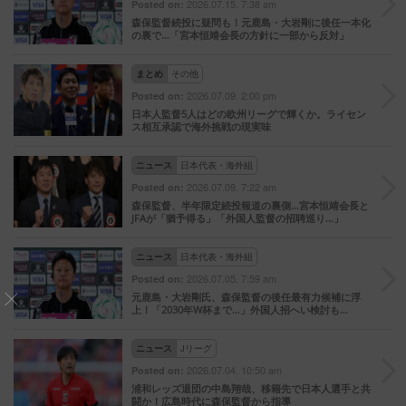
2026.07.15. 7:38 am
Posted on:
森保監督続投に疑問も！元鹿島・大岩剛に後任一本化
の裏で…「宮本恒靖会長の方針に一部から反対」
まとめ
その他
2026.07.09. 2:00 pm
Posted on:
日本人監督5人はどの欧州リーグで輝くか。ライセン
ス相互承認で海外挑戦の現実味
ニュース
日本代表・海外組
2026.07.09. 7:22 am
Posted on:
森保監督、半年限定続投報道の裏側…宮本恒靖会長と
JFAが「猶予得る」「外国人監督の招聘巡り…」
ニュース
日本代表・海外組
2026.07.05. 7:59 am
Posted on:
元鹿島・大岩剛氏、森保監督の後任最有力候補に浮
上！「2030年W杯まで…」外国人招へい検討も…
ニュース
Jリーグ
2026.07.04. 10:50 am
Posted on:
浦和レッズ退団の中島翔哉、移籍先で日本人選手と共
闘か！広島時代に森保監督から指導