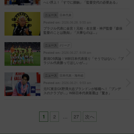
へい浮上！「すでに接触」「監督交代の必要ある」
ニュース
日本代表
2026.06.28. 9:55 am
Posted on:
ブラジル代表に金言！元柏・名古屋・神戸監督「森保
監督のことは熟知」「大事なのは…」
ニュース
Jリーグ
2026.06.27. 8:09 am
Posted on:
新潟OB異論！W杯日本代表巡り「そうではない」「ブ
ラジル代表勝ってほしいが…」
ニュース
日本代表・海外組
2026.06.21. 9:53 am
Posted on:
元FC東京GK野澤大志ブランドンが移籍へ！「ブンデ
スのクラブが…」W杯日本代表落選は「驚き」
Posts
1
2
…
27
次へ
pagination