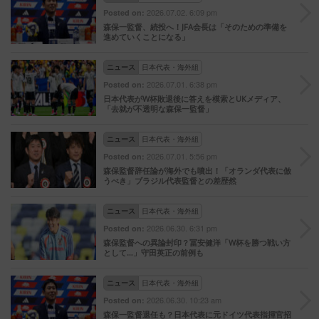
2026.07.02. 6:09 pm
Posted on:
森保一監督、続投へ！JFA会長は「そのための準備を
進めていくことになる」
ニュース
日本代表・海外組
2026.07.01. 6:38 pm
Posted on:
日本代表がW杯敗退後に答えを模索とUKメディア、
「去就が不透明な森保一監督」
ニュース
日本代表・海外組
2026.07.01. 5:56 pm
Posted on:
森保監督辞任論が海外でも噴出！「オランダ代表に倣
うべき」ブラジル代表監督との差歴然
ニュース
日本代表・海外組
2026.06.30. 6:31 pm
Posted on:
森保監督への異論封印？冨安健洋「W杯を勝つ戦い方
として…」守田英正の前例も
ニュース
日本代表・海外組
2026.06.30. 10:23 am
Posted on:
森保一監督退任も？日本代表に元ドイツ代表指揮官招