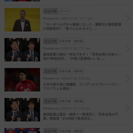
ニュース
Jリーグ
2026.07.04. 10:17 am
Posted on:
「カーボベルデから勉強しないと」闘莉王が森保監督
の采配批判！「殴りにかかるぞと…」
ニュース
日本代表・海外組
2026.07.04. 7:51 am
Posted on:
森保監督の後任一本化できず！「宮本会長の方針に一
部JFA幹部反対」「外国人監督招へいを…」
ニュース
日本代表・海外組
2026.07.03. 6:20 pm
Posted on:
日本代表引退の遠藤航、リバプールでプレシーズン・
プログラムを開始！
ニュース
日本代表・海外組
2026.07.03. 5:35 am
Posted on:
森保監督は退任・続投？一部発言に「宮本会長が不
満」関係者「JFA内部で意見対立」
ニュース
日本代表・海外組