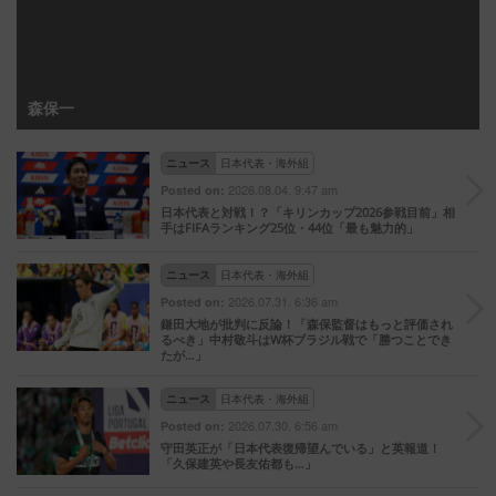
森保一
ニュース
日本代表・海外組
2026.08.04. 9:47 am
Posted on:
日本代表と対戦！？「キリンカップ2026参戦目前」相
手はFIFAランキング25位・44位「最も魅力的」
ニュース
日本代表・海外組
2026.07.31. 6:36 am
Posted on:
鎌田大地が批判に反論！「森保監督はもっと評価され
るべき」中村敬斗はW杯ブラジル戦で「勝つことでき
たが…」
ニュース
日本代表・海外組
2026.07.30. 6:56 am
Posted on:
守田英正が「日本代表復帰望んでいる」と英報道！
「久保建英や長友佑都も…」