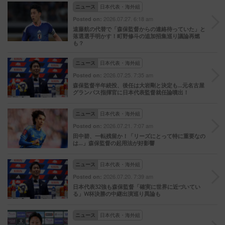
ニュース
日本代表・海外組
2026.07.27. 6:18 am
Posted on:
遠藤航の代替で「森保監督からの連絡待っていた」と
落選選手明かす！町野修斗の追加招集巡り議論再燃
も？
ニュース
日本代表・海外組
2026.07.25. 7:35 am
Posted on:
森保監督半年続投、後任は大岩剛と決定も…元名古屋
グランパス指揮官に日本代表監督就任論噴出！
ニュース
日本代表・海外組
2026.07.21. 7:07 am
Posted on:
田中碧、一転残留か！「リーズにとって特に重要なの
は…」森保監督の起用法が好影響
ニュース
日本代表・海外組
2026.07.20. 7:39 am
Posted on:
日本代表32強も森保監督「確実に世界に近づいてい
る」W杯決勝の中継出演巡り異論も
ニュース
日本代表・海外組