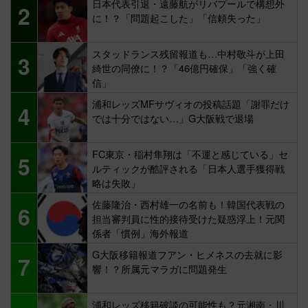
スタッドランス残留報道も…中村敬斗が上田
3
綺世の同僚に！？「46億円確保」「強く確
信」
浦和レッズMFサヴィオの投稿話題「謝罪だけ
4
では十分ではない…」G大阪戦で退場
FC東京・稲村隼翔は「不運と感じている」セ
5
ルティックが酷評される「日本人選手獲得戦
略は失敗」
佐藤隆治・西村雄一の名前も！韓国代表戦の
6
担当審判員に性的接待受けた疑惑浮上！元関
係者「慣例」海外報道
G大阪移籍報道フアン・ヒメネスの去就に影
7
響！？所属元マラガに問題発生
浦和レッズ移籍破談の可能性も？元湘南・川
8
崎DF山根視来が「問題抱えている」