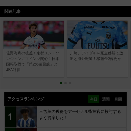
関連記事
佐野海舟の後釜！京都ユン・ソ
川崎、アイダルを完全移籍で放
ンジュンにマインツ関心！日本
出と海外報道！移籍金2億円か
国籍取得で「第2の遠藤航」と
JFA評価
アクセスランキング
今日
週間
月間
三笘薫の獲得をアーセナル指揮官に検討する
1
よう提案した！
日本代表引退・遠藤航がリバプールで構想外
2
に！？「問題起こした」「信頼失った」