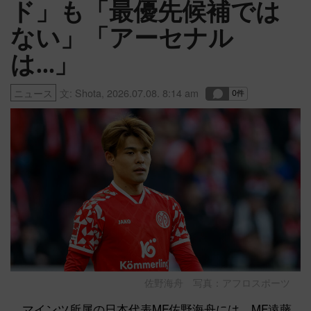
ド」も「最優先候補では
ない」「アーセナル
は…」
ニュース
文:
Shota
,
2026.07.08. 8:14 am
佐野海舟 写真：アフロスポーツ
マインツ所属の日本代表MF佐野海舟には、MF遠藤