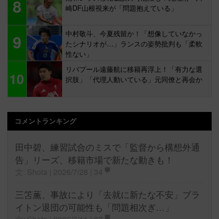
中村敬斗、今夏残留か！「想像していなかっ
9
たシナリオが…」ランスの姿勢批判も「柔軟
性ない」
リバプール遠藤航に移籍再浮上！「有力な選
10
択肢」「代理人動いている」元同僚と再会か
コメントランキング
田中碧、練習試合のミスで「監督から構想外通
告」リーズ、移籍市場で新たな動きも！
文: Shota | 2026/7/28 |
34
三笘薫、事故により「去就に新たな不安」ブラ
イトン退団の可能性も「問題相次ぎ…」
文: Shota | 2026/7/11 |
27