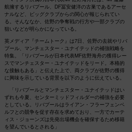
航擁するリバプール、DF冨安健洋の古巣であるアーセ
ナルなど、ビッグクラブからの関心が報じられてい
る。そんななか、佐野の争奪戦の行方や一部クラブの
狙いなどが明らかになっている。
英メディア『チームトーク』は7日、佐野の去就やリバ
プール、マンチェスター・ユナイテッドの補強戦略を
特集。「リバプールが日本代表MF佐野海舟の獲得レー
スでマンチェスター・ユナイテッドをリード。本格的
な接触もある」と伝えた上で、両クラブが佐野の獲得
に興味を示している背景を以下のように伝えている。
「リバプールとマンチェスター・ユナイテッドはい
ずれも今夏、センターミッドフィルダーの補強を必要
としている。リバプールはライアン・フラーフェンベ
ルフとの競争を促す存在を求めており、一方でカーテ
ィス・ジョーンズは先発出場機会を確保するため移籍
を望んでいるとされる」