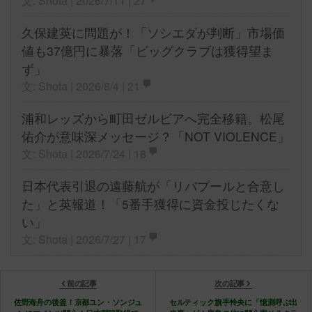
久保建英に問題が！「ソシエダが判断」市場価
値も37億円に暴落「ビッグクラブは獲得望ま
ず」
文: Shota | 2026/8/4 |
21
浦和レッズから町田ゼルビアへ完全移籍。松尾
佑介が意味深メッセージ？「NOT VIOLENCE」
文: Shota | 2026/7/24 |
18
日本代表引退の遠藤航が「リバプールと合意し
た」と英報道！「5番手獲得に資金投じたくな
い」
文: Shota | 2026/7/27 |
17
前の記事
次の記事
佐野海舟の後釜！京都ユン・ソンジュ
セルティック旗手怜央に「憶測呼ぶ出
ンにマインツ関心！日本国籍取得で
来事」が！鹿島の他に関心寄せるクラ
「第2の遠藤航」とJFA評価
ブも