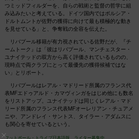
つミッドフィルダーを、自らの戦術と監督の哲学に組
み込みたいと考えている。ドイツ国内ではボルシア・
ドルトムントが佐野の獲得に向けて最も積極的な動き
を見せている」と、争奪戦の全容を伝えた。
リバプール移籍が有力視されている佐野だが、『チ
ームトーク』は「彼はリバプール、マンチェスター・
ユナイテッドの双方から高く評価されているものの、
現時点で両クラブにとって最優先の獲得候補ではな
い」とリポート。
リバプールはレアル・マドリード所属のフランス代
表MFエドゥアルド・カマヴィンガをはじめ他にも数名
をリストアップ。ユナイテッドは同じくレアル・マド
リード所属のフランス代表MFオーレリアン・チュアメ
ニや、アンドレイ・サントス、タイラー・アダムスに
も関心を寄せているという。
フットボール・トライブ日本語版、ライター募集中