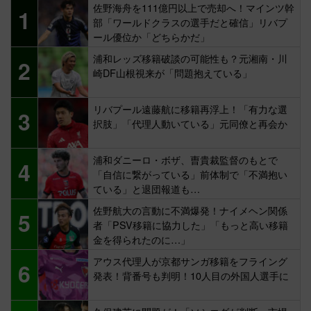
佐野海舟を111億円以上で売却へ！マインツ幹
1
部「ワールドクラスの選手だと確信」リバプ
ール優位か「どちらかだ」
浦和レッズ移籍破談の可能性も？元湘南・川
2
崎DF山根視来が「問題抱えている」
リバプール遠藤航に移籍再浮上！「有力な選
3
択肢」「代理人動いている」元同僚と再会か
浦和ダニーロ・ボザ、曺貴裁監督のもとで
4
「自信に繋がっている」前体制で「不満抱い
ている」と退団報道も…
佐野航大の言動に不満爆発！ナイメヘン関係
5
者「PSV移籍に協力した」「もっと高い移籍
金を得られたのに…」
アウス代理人が京都サンガ移籍をフライング
6
発表！背番号も判明！10人目の外国人選手に