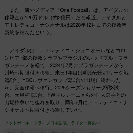
また、海外メディア『One Football』は、アイダルの
移籍金が120万ドル（約2億円）だと報道。アイダルと
アトレティコ・ナシオナルは2028年12月までの複数年
契約を結んだという。
アイダルは、アトレティコ・ジュニオールなどコロ
ンビア1部の複数クラブやブラジルのレッドブル・ブラ
ガンチーノを経て、2024年7月にブラガンチーノから
川崎へ期限付き移籍。来日1年目は明治安田J1リーグ戦
2試合、YBCルヴァンカップ3試合の出場に終わった
が、完全移籍へ移行。2025シーズンもリーグ戦3試
合、天皇杯1試合。FWマルシーニョら外国人選手との
出場枠争いで後れを取り、同年7月にアトレティコ・ナ
シオナルへ期限付き移籍していた。
フットボール・トライブ日本語版、ライター募集中