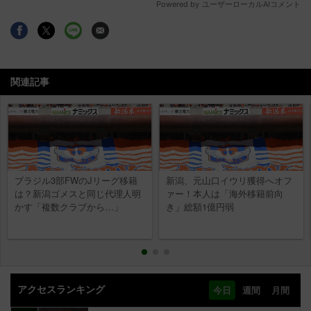
関連記事
ブラジル3部FWのJリーグ移籍
新潟、元山口イウリ獲得へオフ
は？新潟ゴメスと同じ代理人明
ァー！本人は「海外移籍前向
かす「複数クラブから…」
き」総額1億円弱
アクセスランキング
今日
週間
月間