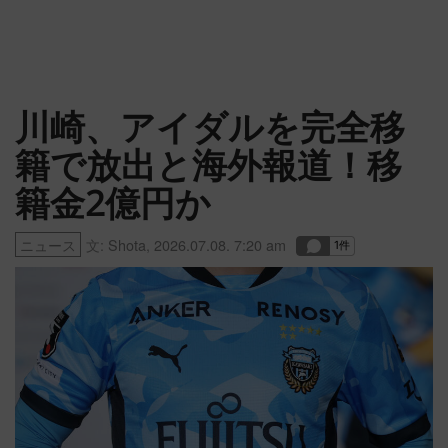
川崎、アイダルを完全移
籍で放出と海外報道！移
籍金2億円か
ニュース
文:
Shota
,
2026.07.08. 7:20 am