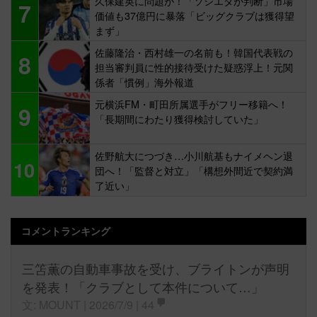
久保建英に問題が！「ソシエダが判断」市場
7
価値も37億円に暴落「ビッグクラブは獲得望
まず」
佐藤隆治・西村雄一の名前も！韓国代表戦の
8
担当審判員に性的接待受けた疑惑浮上！元関
係者「慣例」海外報道
元横浜FM・町田所属選手がフリー移籍へ！
9
「長期間にわたり獲得検討していた」
佐野航大につづき…小川航基もナイメヘン退
10
団へ！「監督と対立」「構想外間近で契約満
了近い」
コメントランキング
三笘薫の自動車事故を受け、ブライトンが声明
を発表！「クラブとして本件について…」
文: MOUNT | 2026/7/9 |
44