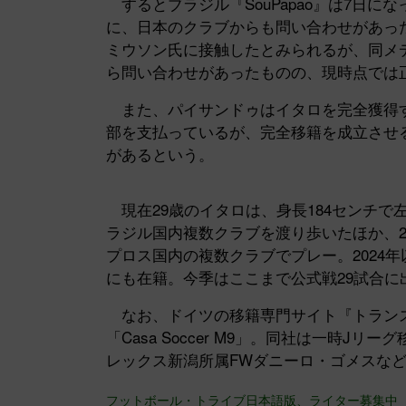
するとブラジル『SouPapao』は7日に
に、日本のクラブからも問い合わせがあっ
ミウソン氏に接触したとみられるが、同メ
ら問い合わせがあったものの、現時点では
また、パイサンドゥはイタロを完全獲得す
部を支払っているが、完全移籍を成立させる
があるという。
現在29歳のイタロは、身長184センチで
ラジル国内複数クラブを渡り歩いたほか、201
プロス国内の複数クラブでプレー。2024
にも在籍。今季はここまで公式戦29試合に
なお、ドイツの移籍専門サイト『トラン
「Casa Soccer M9」。同社は一時
レックス新潟所属FWダニーロ・ゴメスな
フットボール・トライブ日本語版、ライター募集中