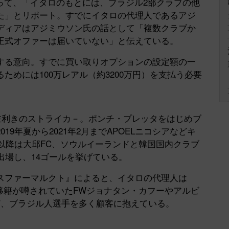
なって、「イタロのもとには、ブラジル2部クラブの他
Mute
た」とリポート。すでにイタロの代理人であるアジ
ディアはアジミウソン氏の話として「複数クラブか
正式オファーは届いていない」と伝えている。
る意向。すでに買い取りオプションの設定額の一
ためには100万レアル（約3200万円）を支払う必要
左利きのストライカ－。ポンチ・プレッタをはじめブ
9年夏から2021年2月までAPOELニコシアなどキ
年以降は大邱FC、ソウルイーランドと韓国国内クラブ
出場し、14ゴールを挙げている。
スファーマルクト』によると、イタロの代理人は
Jリーグ移籍が噂されていたFWジョナタン・カフーやアルビ
ど、ブラジル人選手を多く顧客に抱えている。