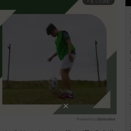
もっと読む
arrow_forward_ios
Powered by 
GliaStudios