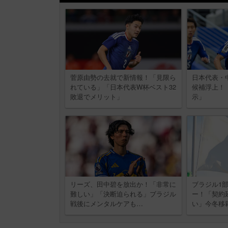
菅原由勢の去就で新情報！「見限ら
日本代表・
れている」「日本代表W杯ベスト32
候補浮上！
敗退でメリット」
示」
リーズ、田中碧を放出か！「非常に
ブラジル1部
難しい」「決断迫られる」ブラジル
ー！「契約
戦後にメンタルケアも…
い」今冬移