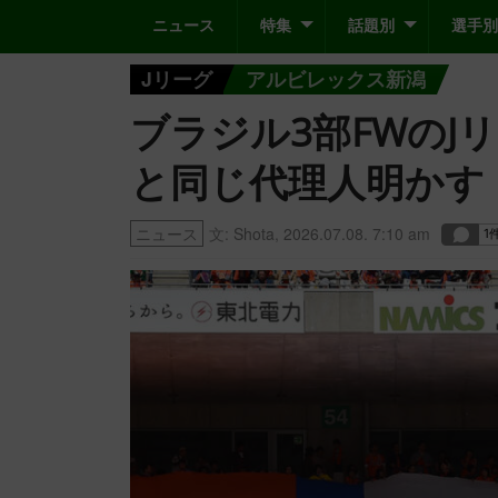
ニュース
特集
話題別
選手別
Jリーグ
アルビレックス新潟
ブラジル3部FWのJ
と同じ代理人明かす
ニュース
文:
Shota
,
2026.07.08. 7:10 am