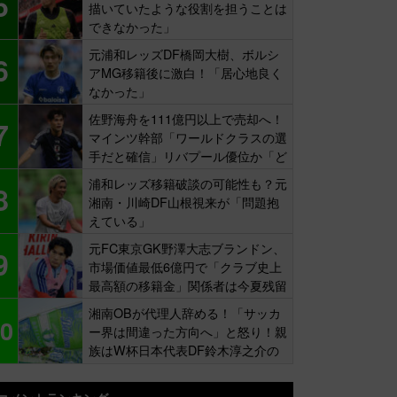
5
描いていたような役割を担うことは
できなかった」
元浦和レッズDF橋岡大樹、ボルシ
6
アMG移籍後に激白！「居心地良く
なかった」
佐野海舟を111億円以上で売却へ！
7
マインツ幹部「ワールドクラスの選
手だと確信」リバプール優位か「ど
ちらかだ」
浦和レッズ移籍破談の可能性も？元
8
湘南・川崎DF山根視来が「問題抱
えている」
元FC東京GK野澤大志ブランドン、
9
市場価値最低6億円で「クラブ史上
最高額の移籍金」関係者は今夏残留
示唆も
湘南OBが代理人辞める！「サッカ
0
ー界は間違った方向へ」と怒り！親
族はW杯日本代表DF鈴木淳之介の
同僚