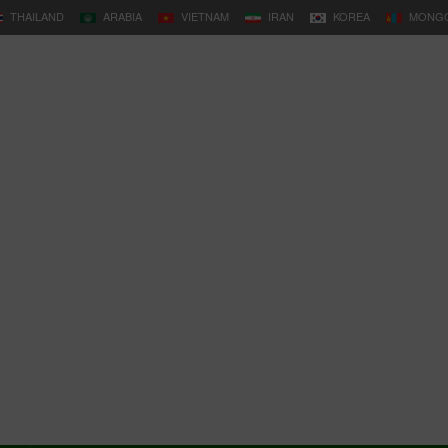
THAILAND
ARABIA
VIETNAM
IRAN
KOREA
MONGO