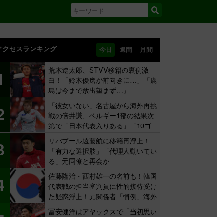
アクセスランキング
今日
週間
月間
荒木遼太郎、STVV移籍の裏側激
1
白！「鈴木優磨が前向きに…」「鹿
島は今まで放出望まず…」
「彼女いない」名古屋から海外再挑
2
戦の倍井謙、ベルギー1部の結果次
第で「日本代表入りある」「10ゴ
ール目標」
リバプール遠藤航に移籍再浮上！
3
「有力な選択肢」「代理人動いてい
る」元同僚と再会か
佐藤隆治・西村雄一の名前も！韓国
4
代表戦の担当審判員に性的接待受け
た疑惑浮上！元関係者「慣例」海外
報道
冨安健洋はアヤックスで「当初思い