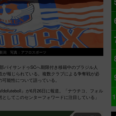
新潟 写真：アフロスポーツ
部パイサンドゥSCへ期限付き移籍中のブラジル人
能性が報じられている。複数クラブによる争奪戦が必
の可能性について語っている。
ofuteboll』が6月26日に報道。「ナウチコ、フォル
1
然としてこのセンターフォワードに注目している」