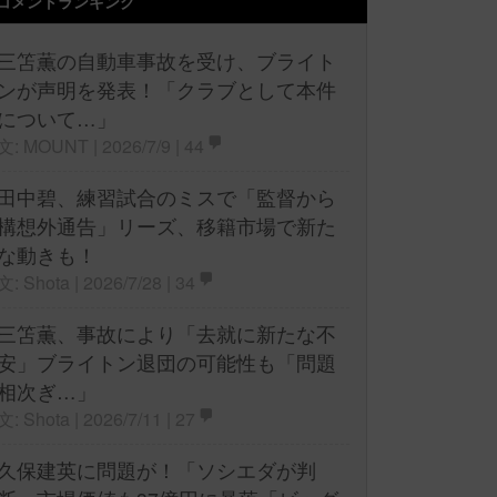
コメントランキング
三笘薫の自動車事故を受け、ブライト
ンが声明を発表！「クラブとして本件
について…」
文: MOUNT | 2026/7/9 |
44
田中碧、練習試合のミスで「監督から
構想外通告」リーズ、移籍市場で新た
な動きも！
文: Shota | 2026/7/28 |
34
三笘薫、事故により「去就に新たな不
安」ブライトン退団の可能性も「問題
相次ぎ…」
文: Shota | 2026/7/11 |
27
久保建英に問題が！「ソシエダが判