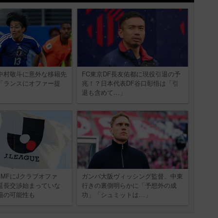
中村敬斗に意外な移籍先
FC東京DF長友佑都に現役引退の予
「ランスにオファー提
兆！？日本代表DF谷口彰悟は「引
退も含めて…」
MFにJクラブオファ
ガンバ大阪ヴィッシング監督、中東
延長交渉始まっていな
行きの裏側明らかに「予想外の成
籍の可能性も
功」「シュミットは…」