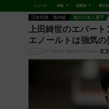
ニュース
特集
話題別
選手別
日本代表・海外組
海外日本人選手
上田綺世のエバート
エノールトは強気の
ニュース
文:
MOUNT
,
2026.06.13. 6:34 pm