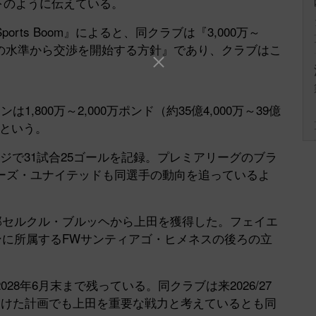
で以下のように伝えている。
ts Boom』によると、同クラブは『3,000万～
0万円）の水準から交渉を開始する方針』であり、クラブはこ
1,800万～2,000万ポンド（約35億4,000万～39億
るという。
ビジで31試合25ゴールを記録。プレミアリーグのブラ
ーズ・ユナイテッドも同選手の動向を追っているよ
部セルクル・ブルッヘから上田を獲得した。フェイエ
ンに所属するFWサンティアゴ・ヒメネスの後ろの立
。
8年6月末まで残っている。同クラブは来2026/27
向けた計画でも上田を重要な戦力と考えているとも同