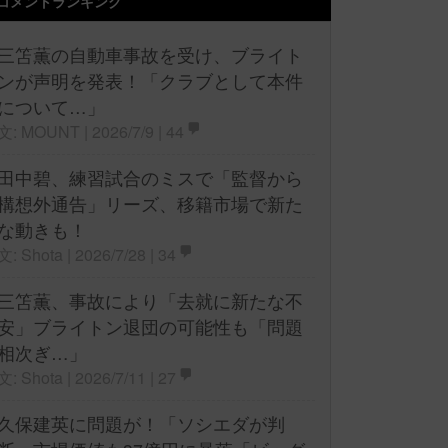
コメントランキング
三笘薫の自動車事故を受け、ブライト
ンが声明を発表！「クラブとして本件
について…」
文: MOUNT | 2026/7/9 |
44
田中碧、練習試合のミスで「監督から
構想外通告」リーズ、移籍市場で新た
な動きも！
文: Shota | 2026/7/28 |
34
三笘薫、事故により「去就に新たな不
安」ブライトン退団の可能性も「問題
相次ぎ…」
文: Shota | 2026/7/11 |
27
久保建英に問題が！「ソシエダが判