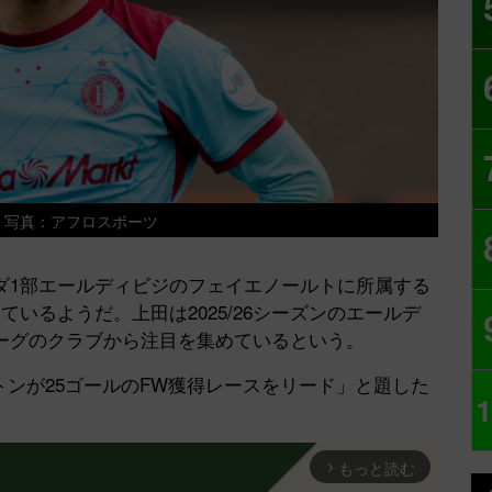
 写真：アフロスポーツ
1部エールディビジのフェイエノールトに所属する
いるようだ。上田は2025/26シーズンのエールデ
ーグのクラブから注目を集めているという。
ートンが25ゴールのFW獲得レースをリード」と題した
1
もっと読む
arrow_forward_ios