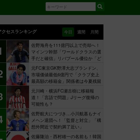
アクセスランキング
今日
週間
月間
佐野海舟を111億円以上で売却へ！
1
マインツ幹部「ワールドクラスの選
手だと確信」リバプール優位か「ど
ちらかだ」
元FC東京GK野澤大志ブランドン、
2
市場価値最低6億円で「クラブ史上
最高額の移籍金」関係者は今夏残留
示唆も
元川崎・横浜FC瀬古樹に移籍報
3
道！「言語で問題」Jリーグ復帰の
可能性も？
佐野航大につづき…小川航基もナイ
4
メヘン退団へ！「監督と対立」「構
想外間近で契約満了近い」
佐藤隆治・西村雄一の名前も！韓国