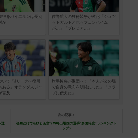
獲得をバイエルンは長期
佐野航大の獲得競争が激化「シュツ
討か
ットガルトとホッフェンハイム
が…」「プレミア…」
ついて「Jリーグへ復帰
旗手怜央が退団へ！「本人が公の場
もある」オランダ人ジャ
で自身の意向を明確にした」「クラ
が言及
ブに伝えた」
次の記事
不透
視察だけでもひと苦労？W杯出場国の選手“多国籍度”ランキングト
ップ5