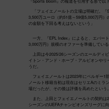
『Sports Boom』の報道を引用する形
「フェイエノールトの立場は明確だ。『Spor
3,500万ユーロ（約51億～59億5,00
の金額を下回る考えはないという」
一方、『EPL Index』によると、エバートンは
3,000万円）規模のオファーを準備してい
上田は今2025/26シーズンのエールディ
イトン・アンド・ホーブ・アルビオンやリ
うだ。
フェイエノールトは2023年にベルギー1
ノールト移籍当初は現在はセリエAのミラ
場だったが、その後は評価を高めたという
また、上田とフェイエノールトの契約は202
シーズンのUEFAチャンピオンズリーグに