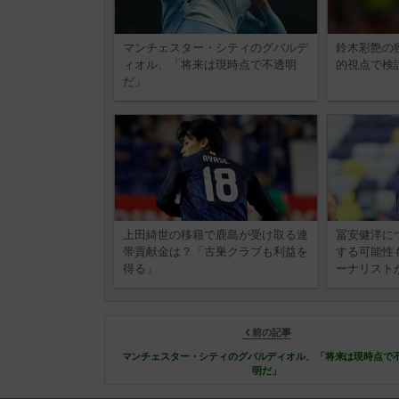
マンチェスター・シティのグバルデ
鈴木彩艶の
ィオル、「将来は現時点で不透明
的視点で検
だ」
上田綺世の移籍で鹿島が受け取る連
冨安健洋に
帯貢献金は？「古巣クラブも利益を
する可能性
得る」
ーナリスト
前の記事
マンチェスター・シティのグバルディオル、「将来は現時点で
明だ」