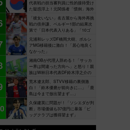
5
代表戦の担当審判員に性的接待受け
た疑惑浮上！元関係者「慣例」海外
報道
「彼女いない」名古屋から海外再挑
6
戦の倍井謙、ベルギー1部の結果次
第で「日本代表入りある」「10ゴ
ール目標」
元浦和レッズDF橋岡大樹、ボルシ
7
アMG移籍後に激白！「居心地良く
なかった」
湘南OBが代理人辞める！「サッカ
8
ー界は間違った方向へ」と怒り！親
族はW杯日本代表DF鈴木淳之介の
同僚
荒木遼太郎、STVV移籍の裏側激
9
白！「鈴木優磨が前向きに…」「鹿
島は今まで放出望まず…」
久保建英に問題が！「ソシエダが判
0
断」市場価値も37億円に暴落「ビ
ッグクラブは獲得望まず」