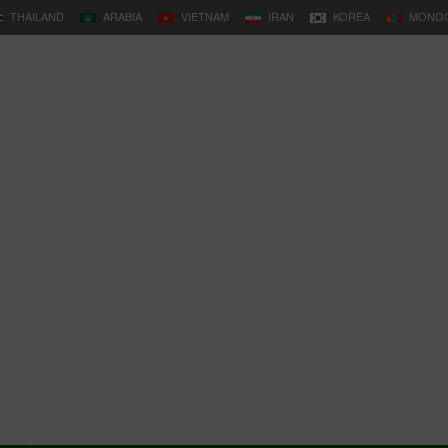
THAILAND
ARABIA
VIETNAM
IRAN
KOREA
MONGO