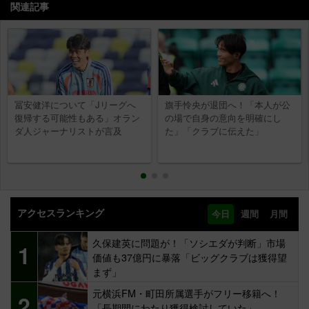
関連記事
冨安健洋について「Jリーグへ
旗手怜央が退団へ！「本人が公
復帰する可能性もある」オラン
の場で自身の意向を明確にし
ダ人ジャーナリストが言及
た」「クラブに伝えた」
アクセスランキング
今日
週間
月間
久保建英に問題が！「ソシエダが判断」市場
1
価値も37億円に暴落「ビッグクラブは獲得望
まず」
元横浜FM・町田所属選手がフリー移籍へ！
2
「長期間にわたり獲得検討していた」