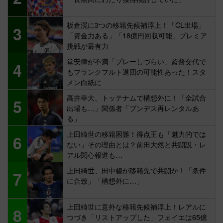
板倉滉に3つの移籍先候補浮上！「CL出場」
3
「資金力ある」「18億円回収可能」プレミア
挑戦が最有力
堂安律が不満「プレーしづらい」監督交代で
4
もフランクフルト退団の可能性あった！スタ
メン白紙に
高井幸大、トッテナムで構想外に！「全試合
5
出場も…」関係者「ブンデス再レンタルあ
る」
上田綺世の移籍困難！得点王も「魅力的では
6
ない」その理由とは？前田大然と共闘説・レ
アル関心報道も…
上田綺世、田中碧が移籍先で共闘か！「条件
7
に合致」「構想外に…」
上田綺世に意外な移籍先候補浮上！レアルに
8
つづき「リストアップした」フェイエは65億