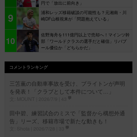
円で「放出に前向き」
浦和レッズ移籍破談の可能性も？元湘南・川
9
崎DF山根視来が「問題抱えている」
佐野海舟を111億円以上で売却へ！マインツ幹
10
部「ワールドクラスの選手だと確信」リバプ
ール優位か「どちらかだ」
コメントランキング
三笘薫の自動車事故を受け、ブライトンが声明
を発表！「クラブとして本件について…」
文: MOUNT | 2026/7/9 |
43
田中碧、練習試合のミスで「監督から構想外通
告」リーズ、移籍市場で新たな動きも！
文: Shota | 2026/7/28 |
33