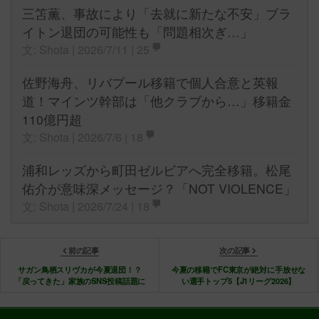
三笘薫、事故により「去就に新たな不安」ブラ
イトン退団の可能性も「問題相次ぎ…」
文: Shota | 2026/7/11 |
25
佐野海舟、リバプール移籍で個人合意と英報
道！マインツ幹部は「他クラブから…」移籍金
110億円超
文: Shota | 2026/7/6 |
18
浦和レッズから町田ゼルビアへ完全移籍。松尾
佑介が意味深メッセージ？「NOT VIOLENCE」
文: Shota | 2026/7/24 |
18
前の記事
次の記事
サガン鳥栖スリヴカが今夏退団！？
今夏の移籍でFC東京が絶対に手放せな
「戻ってきた」家族のSNS投稿話題に
い選手トップ5【J1リーグ2026】