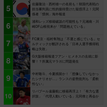
佐藤隆治・西村雄一の名前も！韓国代表戦の
5
担当審判員に性的接待受けた疑惑浮上！元関
係者「慣例」海外報道
浦和レッズ移籍破談の可能性も？元湘南・川
6
崎DF山根視来が「問題抱えている」
FC東京・稲村隼翔は「不運と感じている」セ
7
ルティックが酷評される「日本人選手獲得戦
略は失敗」
G大阪移籍報道フアン・ヒメネスの去就に影
8
響！？所属元マラガに問題発生
中村敬斗、今夏残留か！「想像していなかっ
9
たシナリオが…」ランスの姿勢批判も「柔軟
性ない」
リバプール遠藤航に移籍再浮上！「有力な選
10
択肢」「代理人動いている」元同僚と再会か