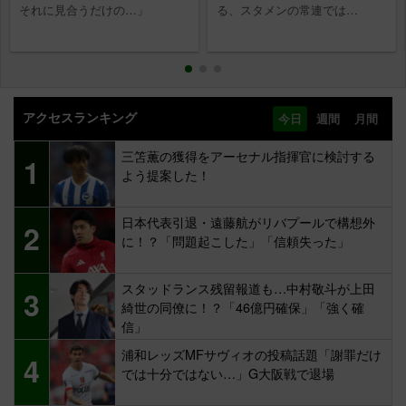
それに見合うだけの…」
る、スタメンの常連では…
アクセスランキング
今日
週間
月間
三笘薫の獲得をアーセナル指揮官に検討する
1
よう提案した！
日本代表引退・遠藤航がリバプールで構想外
2
に！？「問題起こした」「信頼失った」
スタッドランス残留報道も…中村敬斗が上田
3
綺世の同僚に！？「46億円確保」「強く確
信」
浦和レッズMFサヴィオの投稿話題「謝罪だけ
4
では十分ではない…」G大阪戦で退場