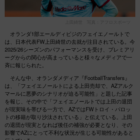
上田綺世 写真：アフロスポーツ
オランダ1部エールディビジのフェイエノールトで
は、日本代表FW上田綺世の去就が注目されている。今
2025/26シーズンのパフォーマンスを受け、プレミアリ
ーグからの関心が高まっていると様々なメディアで一
斉に報じられた。
そんな中、オランダメディア『FootballTransfers』
は、「フェイエノールトによる上田売却で、AZアルク
マールに悪夢のシナリオが迫る可能性」と題した記事
を報じ、その中で「フェイエノールトでは上田の退団
が現実味を帯びる一方で、AZではFWトロイ・パロッ
トの移籍が取り沙汰されている」と伝えている。上田
の退団が現実となれば後任の補強が必要となり、その
影響でAZにとって不利な状況が生じる可能性があると