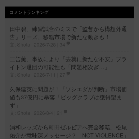
コメントランキング
田中碧、練習試合のミスで「監督から構想外通
告」リーズ、移籍市場で新たな動きも！
文: Shota | 2026/7/28 |
34
三笘薫、事故により「去就に新たな不安」ブラ
イトン退団の可能性も「問題相次ぎ…」
文: Shota | 2026/7/11 |
27
久保建英に問題が！「ソシエダが判断」市場価
値も37億円に暴落「ビッグクラブは獲得望ま
ず」
文: Shota | 2026/8/4 |
21
浦和レッズから町田ゼルビアへ完全移籍。松尾
佑介が意味深メッセージ？「NOT VIOLENCE」