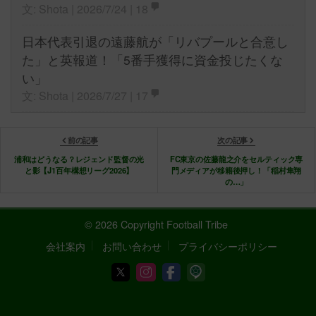
文: Shota | 2026/7/24 |
18
日本代表引退の遠藤航が「リバプールと合意し
た」と英報道！「5番手獲得に資金投じたくな
い」
文: Shota | 2026/7/27 |
17
前の記事
次の記事
浦和はどうなる？レジェンド監督の光
FC東京の佐藤龍之介をセルティック専
と影【J1百年構想リーグ2026】
門メディアが移籍後押し！「稲村隼翔
の…」
© 2026 Copyright Football Tribe
会社案内
お問い合わせ
プライバシーポリシー