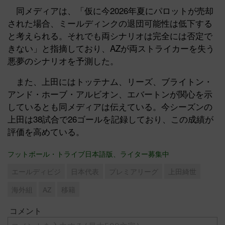
同メディアは、「仮に今2026年夏にパロットが売却
された場合、ミールディンクの退団可能性は低下する
と考えられる。それでも両シナリオは完全には否定で
きない」と指摘しており、AZが両ストライカーを失う
悪夢のシナリオを予測した。
また、上田にはトッテナム、リーズ、ブライトン・
アンド・ホーブ・アルビオン、エバートンが関心を示
しているとも同メディアは伝えている。今シーズンの
上田は38試合で26ゴールを記録しており、この成績が
評価を高めている。
フットボール・トライブ日本語版、ライター募集中
エールディビジ
日本代表
プレミアリーグ
上田綺世
海外組
AZ
移籍