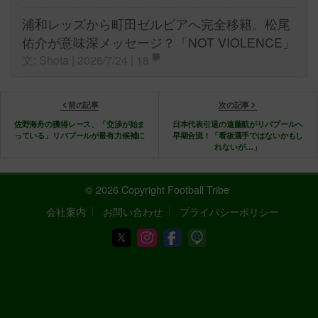
浦和レッズから町田ゼルビアへ完全移籍。松尾
佑介が意味深メッセージ？「NOT VIOLENCE」
文: Shota | 2026/7/24 |
18
前の記事
次の記事
佐野海舟の獲得レース、「交渉が始ま
日本代表引退の遠藤航がリバプールへ
っている」リバプールが最有力候補に
早期合流！「看板選手ではないかもし
れないが…」
© 2026 Copyright Football Tribe
会社案内
お問い合わせ
プライバシーポリシー