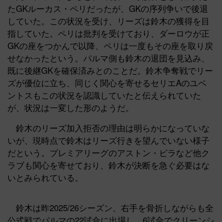
たGKルーカス・ペリだったが、GKの序列争いで後退
していた。この状況を受け、リーズは鈴木の獲得を目
指していた。ペリは批判を受けており、ダーロウが正
GKの座をつかんで以降、ペリは一度もその座を取り戻
せなかったという。パルマ側も鈴木の退団を見込み、
既に後継GKを確保済みとのことだ。鈴木争奪戦でリー
ズが優位に立ち、同じく関心を寄せるセリエAのユベ
ントスもこの状況を認識していたと伝えられていた
が、状況は一変した形のようだ。
鈴木のリーズ加入拒否の理由は明らかになっていな
いが、現時点で鈴木はリーズ行きを望んでいない様子
だという。プレミアリーグのアストン・ビラなど他ク
ラブも関心を寄せており、鈴木が決断を急ぐ必要はな
いとみられている。
鈴木は昨2025/26シーズン、右手を骨折しながらも全
公式戦でパルマの22試合に出場し、6試合でクリーンシ