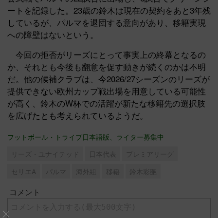
ートを記録した。23歳の鈴木は現在の契約をあと3年残
しているが、パルマを退団する意向があり、移籍実現
への障壁はないという。
今回の拒否がリーズにとって事実上の終幕となるの
か、それとも今後も翻意を促す動きが続くのかは不明
だ。他の候補クラブは、今2026/27シーズンのリーズが
提供できない欧州カップ戦出場を用意している可能性
が高く、鈴木のW杯での活躍が新たな移籍先の選択肢
を広げたとも考えられているようだ。
フットボール・トライブ日本語版、ライター募集中
リーズ・ユナイテッド
日本代表
プレミアリーグ
セリエA
パルマ
海外組
移籍
鈴木彩艶