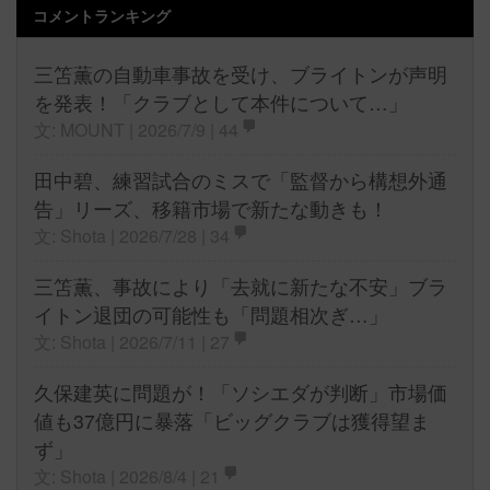
コメントランキング
三笘薫の自動車事故を受け、ブライトンが声明
を発表！「クラブとして本件について…」
文: MOUNT | 2026/7/9 |
44
田中碧、練習試合のミスで「監督から構想外通
告」リーズ、移籍市場で新たな動きも！
文: Shota | 2026/7/28 |
34
三笘薫、事故により「去就に新たな不安」ブラ
イトン退団の可能性も「問題相次ぎ…」
文: Shota | 2026/7/11 |
27
久保建英に問題が！「ソシエダが判断」市場価
値も37億円に暴落「ビッグクラブは獲得望ま
ず」
文: Shota | 2026/8/4 |
21