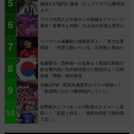
5
価値も37億円に暴落「ビッグクラブは獲得望
まず」
アウス代理人が京都サンガ移籍をフライング
6
発表！背番号も判明！10人目の外国人選手に
リバプール遠藤航に移籍再浮上！「有力な選
7
択肢」「代理人動いている」元同僚と再会か
佐藤隆治・西村雄一の名前も！韓国代表戦の
8
担当審判員に性的接待受けた疑惑浮上！元関
係者「慣例」海外報道
元横浜FM・町田所属選手がフリー移籍へ！
9
「長期間にわたり獲得検討していた」
佐野航大につづき…小川航基もナイメヘン退
10
団へ！「監督と対立」「構想外間近で契約満
了近い」