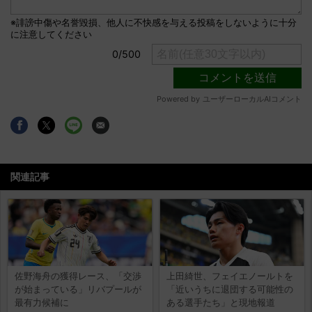
関連記事
佐野海舟の獲得レース、「交渉
上田綺世、フェイエノールトを
が始まっている」リバプールが
「近いうちに退団する可能性の
最有力候補に
ある選手たち」と現地報道