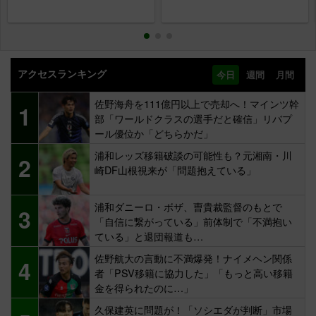
アクセスランキング
今日
週間
月間
佐野海舟を111億円以上で売却へ！マインツ幹
1
部「ワールドクラスの選手だと確信」リバプ
ール優位か「どちらかだ」
浦和レッズ移籍破談の可能性も？元湘南・川
2
崎DF山根視来が「問題抱えている」
浦和ダニーロ・ボザ、曺貴裁監督のもとで
3
「自信に繋がっている」前体制で「不満抱い
ている」と退団報道も…
佐野航大の言動に不満爆発！ナイメヘン関係
4
者「PSV移籍に協力した」「もっと高い移籍
金を得られたのに…」
久保建英に問題が！「ソシエダが判断」市場