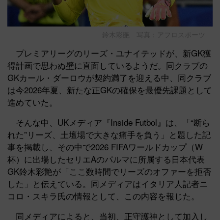
鈴木彩艶 写真：アフロスポーツ
プレミアリーグのリーズ・ユナイテッドが、新GK獲
得計画で思わぬ壁に直面しているようだ。同クラブの
GKカール・ダーロウが契約満了を迎える中、同クラブ
は今2026年夏、新たな正GKの確保を最優先課題として
進めていた。
そんな中、UKメディア『Inside Futbol』は、「“断ら
れた”リーズ、土壇場で大きな痛手を負う」と題した記
事を掲載し、その中で2026 FIFAワールドカップ（W
杯）に出場したセリエAのパルマに所属する日本代表
GK鈴木彩艶が「ここ数時間でリーズのオファーを拒否
した」と伝えている。同メディアはイタリア人記者ニ
コロ・スキラ氏の情報として、この内容を報じた。
同メディアによると、当初、正守護神として加入し