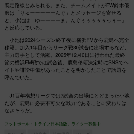
既定路線とみられる。また、チームメイトがFW鈴木優
磨は「りゅーーーーーんぐ」とメッセージを寄せる
と、小池は「ゆーーーーま。んぐぅぅぅぅぅっぅー」
と反応している。
小池は2024シーズン終了後に横浜FMから鹿島へ完全
移籍。加入1年目からリーグ戦30試合に出場するなど、
主力選手として活躍。2025年12月6日に行われた最終
節の横浜FM戦では試合後、鹿島移籍決定時にSNSでヘ
イトや誹謗中傷があったことを明かしたことで話題を
呼んでいた。
J1百年構想リーグでは7試合の出場にとどまった小池
だが、鹿島に必要不可欠な戦力であることに変わりは
なさそうだ。
フットボール・トライブ日本語版、ライター募集中