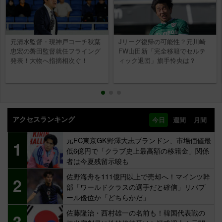
元清水監督・現神戸コーチ秋葉
Jリーグ復帰の可能性？元川崎
忠宏の磐田監督就任フライング
FW山田新「完全移籍でセルテ
発表！大物へ指摘相次ぐ！
ィック退団」旗手怜央は？
アクセスランキング
今日
週間
月間
元FC東京GK野澤大志ブランドン、市場価値最
1
低6億円で「クラブ史上最高額の移籍金」関係
者は今夏残留示唆も
佐野海舟を111億円以上で売却へ！マインツ幹
2
部「ワールドクラスの選手だと確信」リバプ
ール優位か「どちらかだ」
佐藤隆治・西村雄一の名前も！韓国代表戦の
3