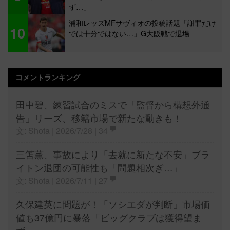
ず…」
浦和レッズMFサヴィオの投稿話題「謝罪だけ
10
では十分ではない…」G大阪戦で退場
コメントランキング
田中碧、練習試合のミスで「監督から構想外通
告」リーズ、移籍市場で新たな動きも！
文: Shota | 2026/7/28 |
34
三笘薫、事故により「去就に新たな不安」ブラ
イトン退団の可能性も「問題相次ぎ…」
文: Shota | 2026/7/11 |
27
久保建英に問題が！「ソシエダが判断」市場価
値も37億円に暴落「ビッグクラブは獲得望ま