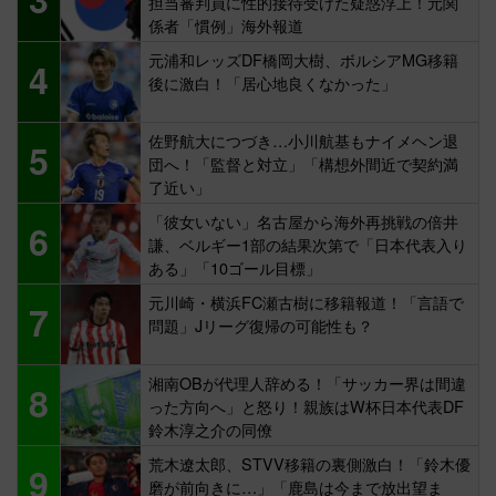
担当審判員に性的接待受けた疑惑浮上！元関
係者「慣例」海外報道
元浦和レッズDF橋岡大樹、ボルシアMG移籍
4
後に激白！「居心地良くなかった」
佐野航大につづき…小川航基もナイメヘン退
5
団へ！「監督と対立」「構想外間近で契約満
了近い」
「彼女いない」名古屋から海外再挑戦の倍井
6
謙、ベルギー1部の結果次第で「日本代表入り
ある」「10ゴール目標」
元川崎・横浜FC瀬古樹に移籍報道！「言語で
7
問題」Jリーグ復帰の可能性も？
湘南OBが代理人辞める！「サッカー界は間違
8
った方向へ」と怒り！親族はW杯日本代表DF
鈴木淳之介の同僚
荒木遼太郎、STVV移籍の裏側激白！「鈴木優
9
磨が前向きに…」「鹿島は今まで放出望ま