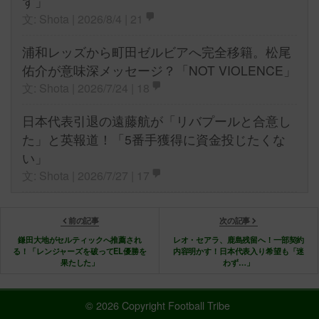
ず」
文: Shota | 2026/8/4 |
21
浦和レッズから町田ゼルビアへ完全移籍。松尾
佑介が意味深メッセージ？「NOT VIOLENCE」
文: Shota | 2026/7/24 |
18
日本代表引退の遠藤航が「リバプールと合意し
た」と英報道！「5番手獲得に資金投じたくな
い」
文: Shota | 2026/7/27 |
17
前の記事
次の記事
鎌田大地がセルティックへ推薦され
レオ・セアラ、鹿島残留へ！一部契約
る！「レンジャーズを破ってEL優勝を
内容明かす！日本代表入り希望も「迷
果たした」
わず…」
© 2026 Copyright Football Tribe