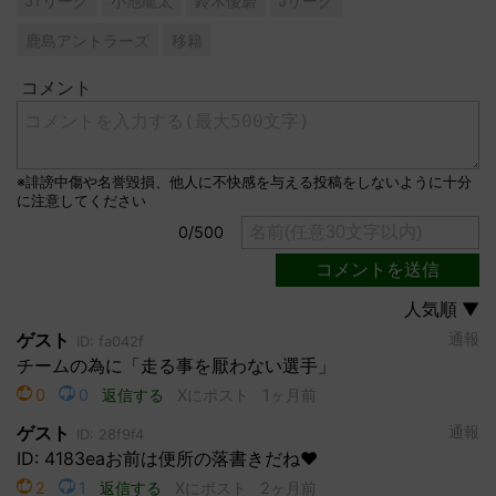
J1リーグ
小池龍太
鈴木優磨
Jリーグ
鹿島アントラーズ
移籍