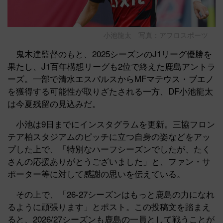
小池龍太 写真：アフロスポーツ
鬼木達監督のもと、2025シーズンのJ1リーグ優勝を
果たし、J1百年構想リーグも2位で終えた鹿島アントラ
ーズ。一部で清水エスパルスからMFマテウス・ブエノ
を獲得する可能性が取りざたされる一方、DF小池龍太
は今夏残留の見込みだ。
小池は9日までにインスタグラムを更新。三協フロン
テア柏スタジアムのピッチに立つ自身の姿などをアッ
プした上で、「特別なハーフシーズンでしたが、たく
さんの応援ありがとうございました」と、ファン・サ
ポーター等に対して感謝の思いを伝えている。
その上で、「26-27シーズンはもっと鹿島の力になれ
るように頑張ります」とポスト。この投稿文を踏まえ
ると、2026/27シーズンも鹿島の一員として戦うことが