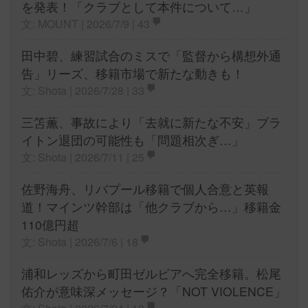
を発表！「クラブとして本件について…」
文: MOUNT | 2026/7/9 |
43
田中碧、練習試合のミスで「監督から構想外通
告」リーズ、移籍市場で新たな動きも！
文: Shota | 2026/7/28 |
33
三笘薫、事故により「去就に新たな不安」ブラ
イトン退団の可能性も「問題相次ぎ…」
文: Shota | 2026/7/11 |
25
佐野海舟、リバプール移籍で個人合意と英報
道！マインツ幹部は「他クラブから…」移籍金
110億円超
文: Shota | 2026/7/6 |
18
浦和レッズから町田ゼルビアへ完全移籍。松尾
佑介が意味深メッセージ？「NOT VIOLENCE」