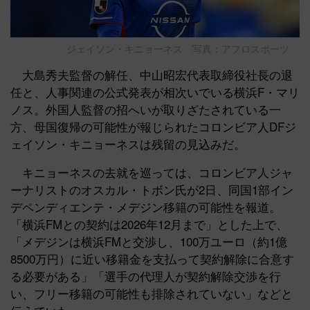
ジェイソン・キニョーネス 写真：アフロスポーツ
大島秀夫監督の解任、中山昭宏代表取締役社長の退
任と、人事関連の公式発表が相次いでいる横浜F・マリ
ノス。外国人監督の招へいが取りざたされている一
方、母国復帰の可能性が報じられたコロンビア人DFジ
ェイソン・キニョーネスは残留の見込みだ。
キニョーネスの去就を巡っては、コロンビア人ジャ
ーナリストのオスカル・トボン氏が2日、同国1部イン
デペンディエンテ・メデジン移籍の可能性を報道。
「横浜FMとの契約は2026年12月まで」とした上で、
「メデジンは横浜FMと交渉し、100万ユーロ（約1億
8500万円）に近い移籍金を支払って契約解除に合意す
る必要がある」「選手の代理人が契約解除交渉を行
い、フリー移籍の可能性も排除されていない」などと