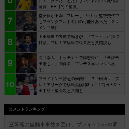
に！「狂ったことだ」ザンクトパウリ関係者
証言「PR目的の補強」
堂安律が不満「プレーしづらい」監督交代で
7
もフランクフルト退団の可能性あった！スタ
メン白紙に
上田綺世の去就で動きが！「フェイエに獲得
8
打診」プレミア移籍で板倉滉と共闘説も
高井幸大、トッテナムで構想外に！「全試合
9
出場も…」関係者「ブンデス再レンタルあ
る」
ブライトン三笘薫の同僚に！？上田綺世、プ
10
レミアリーグで移籍先候補3つに！前田大然・
田中碧・板倉滉と共闘も
コメントランキング
三笘薫の自動車事故を受け、ブライトンが声明