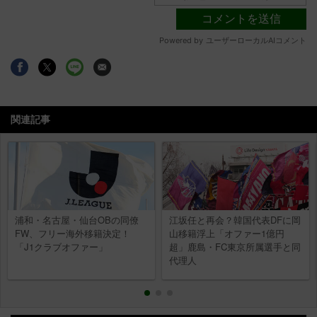
関連記事
浦和・名古屋・仙台OBの同僚
江坂任と再会？韓国代表DFに岡
FW、フリー海外移籍決定！
山移籍浮上「オファー1億円
「J1クラブオファー」
超」鹿島・FC東京所属選手と同
代理人