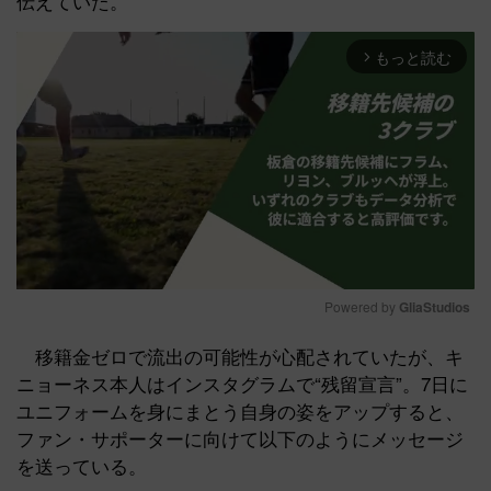
伝えていた。
もっと読む
arrow_forward_ios
Powered by 
GliaStudios
Mute
移籍金ゼロで流出の可能性が心配されていたが、キ
ニョーネス本人はインスタグラムで“残留宣言”。7日に
ユニフォームを身にまとう自身の姿をアップすると、
ファン・サポーターに向けて以下のようにメッセージ
を送っている。