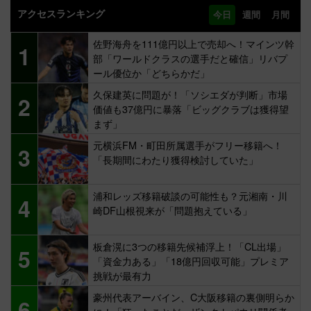
アクセスランキング
今日
週間
月間
佐野海舟を111億円以上で売却へ！マインツ幹
1
部「ワールドクラスの選手だと確信」リバプ
ール優位か「どちらかだ」
久保建英に問題が！「ソシエダが判断」市場
2
価値も37億円に暴落「ビッグクラブは獲得望
まず」
元横浜FM・町田所属選手がフリー移籍へ！
3
「長期間にわたり獲得検討していた」
浦和レッズ移籍破談の可能性も？元湘南・川
4
崎DF山根視来が「問題抱えている」
板倉滉に3つの移籍先候補浮上！「CL出場」
5
「資金力ある」「18億円回収可能」プレミア
挑戦が最有力
豪州代表アーバイン、C大阪移籍の裏側明らか
6