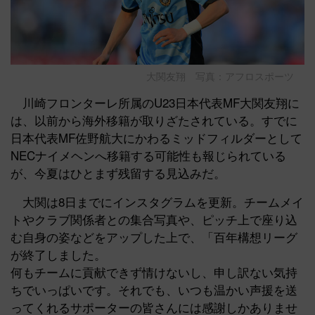
大関友翔 写真：アフロスポーツ
川崎フロンターレ所属のU23日本代表MF大関友翔に
は、以前から海外移籍が取りざたされている。すでに
日本代表MF佐野航大にかわるミッドフィルダーとして
NECナイメヘンへ移籍する可能性も報じられている
が、今夏はひとまず残留する見込みだ。
大関は8日までにインスタグラムを更新。チームメイ
トやクラブ関係者との集合写真や、ピッチ上で座り込
む自身の姿などをアップした上で、「百年構想リーグ
が終了しました。
何もチームに貢献できず情けないし、申し訳ない気持
ちでいっぱいです。それでも、いつも温かい声援を送
ってくれるサポーターの皆さんには感謝しかありませ