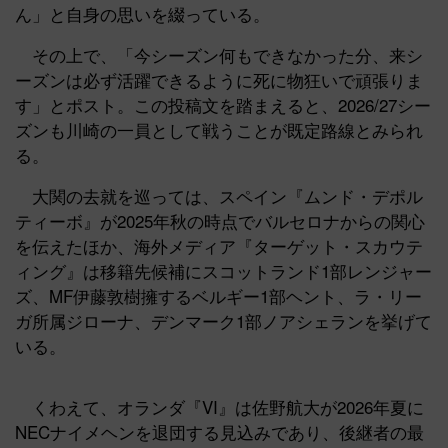
ん」と自身の思いを綴っている。
その上で、「今シーズン何もできなかった分、来シ
ーズンは必ず活躍できるように死に物狂いで頑張りま
す」とポスト。この投稿文を踏まえると、2026/27シー
ズンも川崎の一員として戦うことが既定路線とみられ
る。
大関の去就を巡っては、スペイン『ムンド・デポル
ティーボ』が2025年秋の時点でバルセロナからの関心
を伝えたほか、海外メディア『ターゲット・スカウテ
ィング』は移籍先候補にスコットランド1部レンジャー
ズ、MF伊藤敦樹擁するベルギー1部ヘント、ラ・リー
ガ所属ジローナ、デンマーク1部ノアシェランを挙げて
いる。
くわえて、オランダ『VI』は佐野航大が2026年夏に
NECナイメヘンを退団する見込みであり、後継者の最