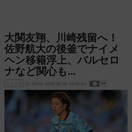
大関友翔、川崎残留へ！
佐野航大の後釜でナイメ
ヘン移籍浮上、バルセロ
ナなど関心も…
ニュース
文:
Shota
,
2026.06.09. 10:00 am