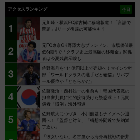
アクセスランキング
今日
元川崎・横浜FC瀬古樹に移籍報道！「言語で
1
問題」Jリーグ復帰の可能性も？
元FC東京GK野澤大志ブランドン、市場価値最
2
低6億円で「クラブ史上最高額の移籍金」関係
者は今夏残留示唆も
佐野海舟を111億円以上で売却へ！マインツ幹
3
部「ワールドクラスの選手だと確信」リバプ
ール優位か「どちらかだ」
佐藤隆治・西村雄一の名前も！韓国代表戦の
4
担当審判員に性的接待受けた疑惑浮上！元関
係者「慣例」海外報道
佐野航大につづき…小川航基もナイメヘン退
5
団へ！「監督と対立」「構想外間近で契約満
了近い」
「彼女いない」名古屋から海外再挑戦の倍井