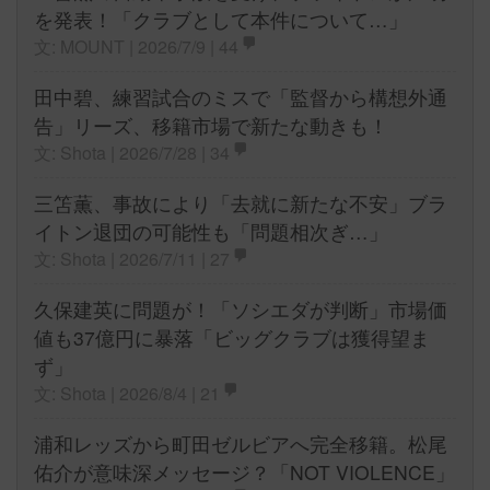
を発表！「クラブとして本件について…」
文: MOUNT | 2026/7/9 |
44
田中碧、練習試合のミスで「監督から構想外通
告」リーズ、移籍市場で新たな動きも！
文: Shota | 2026/7/28 |
34
三笘薫、事故により「去就に新たな不安」ブラ
イトン退団の可能性も「問題相次ぎ…」
文: Shota | 2026/7/11 |
27
久保建英に問題が！「ソシエダが判断」市場価
値も37億円に暴落「ビッグクラブは獲得望ま
ず」
文: Shota | 2026/8/4 |
21
浦和レッズから町田ゼルビアへ完全移籍。松尾
佑介が意味深メッセージ？「NOT VIOLENCE」