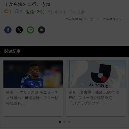
関連記事
横浜F・マリノスDFキニョーネ
浦和・名古屋・仙台OBの同僚
ス残留へ！母国復帰・フリー移
FW、フリー海外移籍決定！
籍報道も…
「J1クラブオファー」