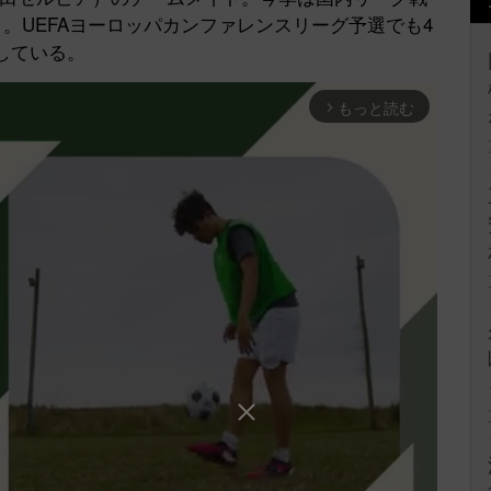
ク。UEFAヨーロッパカンファレンスリーグ予選でも4
している。
もっと読む
arrow_forward_ios