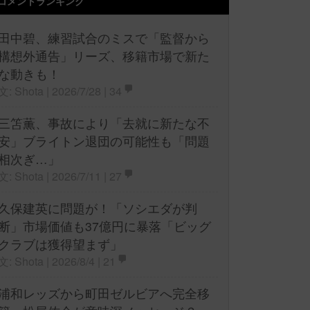
コメントランキング
田中碧、練習試合のミスで「監督から
構想外通告」リーズ、移籍市場で新た
な動きも！
文: Shota | 2026/7/28 |
34
三笘薫、事故により「去就に新たな不
安」ブライトン退団の可能性も「問題
相次ぎ…」
文: Shota | 2026/7/11 |
27
久保建英に問題が！「ソシエダが判
断」市場価値も37億円に暴落「ビッグ
クラブは獲得望まず」
文: Shota | 2026/8/4 |
21
浦和レッズから町田ゼルビアへ完全移