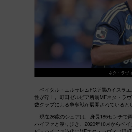
ネタ・ラヴ
ベイタル・エルサレムFC所属のイスラエ
性が浮上。町田ゼルビア所属MFネタ・ラ
数クラブによる争奪戦が展開されていると
現在26歳のシュアは、身長185センチで
ハイファと渡り歩き、2020年10月からベ
ビ・ハイファ時代はMFネタ・ラヴィ（現