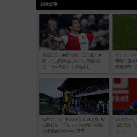
関連記事
守田英正、南野拓実、三笘薫と共
ザンクトパ
闘！？上田綺世に3クラブ関心報
明暗？原大
道！日本代表トリオ結成も
安藤智哉「
栃木シティ、PSG下部組織出身FW
STVVか
に関心か！「低リスクの獲得候補」
口彰悟が「
市場価値わずか925万円
は…」