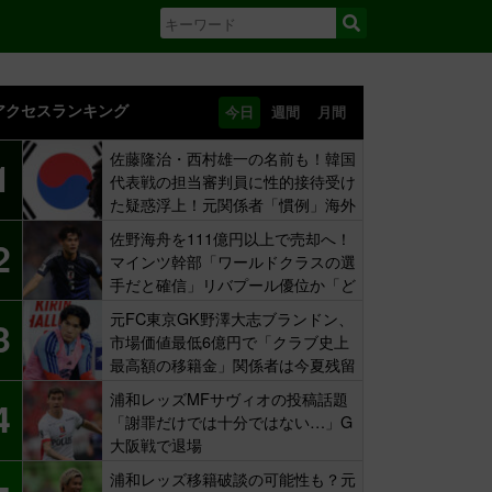
アクセスランキング
今日
週間
月間
佐藤隆治・西村雄一の名前も！韓国
1
代表戦の担当審判員に性的接待受け
た疑惑浮上！元関係者「慣例」海外
報道
佐野海舟を111億円以上で売却へ！
2
マインツ幹部「ワールドクラスの選
手だと確信」リバプール優位か「ど
ちらかだ」
元FC東京GK野澤大志ブランドン、
3
市場価値最低6億円で「クラブ史上
最高額の移籍金」関係者は今夏残留
示唆も
浦和レッズMFサヴィオの投稿話題
4
「謝罪だけでは十分ではない…」G
大阪戦で退場
浦和レッズ移籍破談の可能性も？元