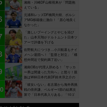
5
湘南・川崎DF山根視来が「問題抱
えている」
元浦和レッズDF橋岡大樹、ボルシ
6
アMG移籍後に激白！「居心地良く
なかった」
「激しいブーイングとやじを浴び
7
た」山本天翔がドルトムント日本ツ
アーで評価を下げる
佐野航大につづき…小川航基もナイ
8
メヘン退団へ！「監督と対立」「構
想外間近で契約満了近い」
湘南OBが代理人辞める！「サッカ
9
ー界は間違った方向へ」と怒り！親
族はW杯日本代表DF鈴木淳之介の
同僚
「彼女いない」名古屋から海外再挑
0
戦の倍井謙、ベルギー1部の結果次
第で「日本代表入りある」「10ゴ
ール目標」