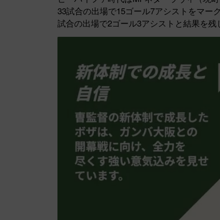
33試合の出場で15ゴール7アシストをマー
試合の出場で2ゴール3アシストと結果を残