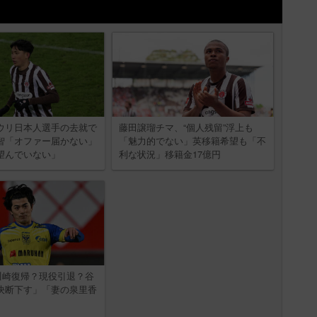
ウリ日本人選手の去就で
藤田譲瑠チマ、“個人残留”浮上も
智「オファー届かない」
「魅力的でない」英移籍希望も「不
望んでいない」
利な状況」移籍金17億円
ら川崎復帰？現役引退？谷
決断下す」「妻の泉里香