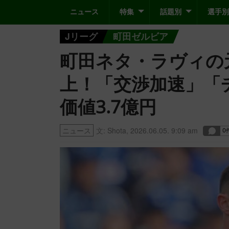
ニュース
特集
話題別
選手別
Jリーグ
町田ゼルビア
町田ネタ・ラヴィの
上！「交渉加速」「
価値3.7億円
ニュース
文:
Shota
,
2026.06.05. 9:09 am