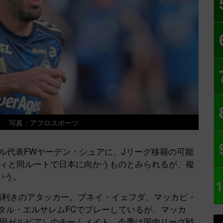
ィ 写真：アフロスポーツ
ル代表FWヤーデン・シュアに、Jリーグ移籍の可能
ヴィと同ルートで日本に向かうものとみられるが、複
いう。
1
両利きのアタッカー。ブネイ・イェフダ、マッカビ・
イタル・エルサレムFCでプレーしているが、マッカ
町田ゼルビア）のチームメイト。今季は国内リーグ戦