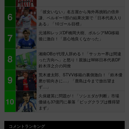
「彼女いない」名古屋から海外再挑戦の倍井
6
謙、ベルギー1部の結果次第で「日本代表入り
ある」「10ゴール目標」
元浦和レッズDF橋岡大樹、ボルシアMG移籍
7
後に激白！「居心地良くなかった」
湘南OBが代理人辞める！「サッカー界は間違
8
った方向へ」と怒り！親族はW杯日本代表DF
鈴木淳之介の同僚
荒木遼太郎、STVV移籍の裏側激白！「鈴木優
9
磨が前向きに…」「鹿島は今まで放出望ま
ず…」
久保建英に問題が！「ソシエダが判断」市場
10
価値も37億円に暴落「ビッグクラブは獲得望
まず」
コメントランキング