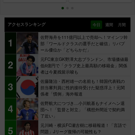
アクセスランキング
今日
週間
月間
佐野海舟を111億円以上で売却へ！マインツ幹
1
部「ワールドクラスの選手だと確信」リバプ
ール優位か「どちらかだ」
元FC東京GK野澤大志ブランドン、市場価値最
2
低6億円で「クラブ史上最高額の移籍金」関係
者は今夏残留示唆も
佐藤隆治・西村雄一の名前も！韓国代表戦の
3
担当審判員に性的接待受けた疑惑浮上！元関
係者「慣例」海外報道
佐野航大につづき…小川航基もナイメヘン退
4
団へ！「監督と対立」「構想外間近で契約満
了近い」
元川崎・横浜FC瀬古樹に移籍報道！「言語で
5
問題」Jリーグ復帰の可能性も？