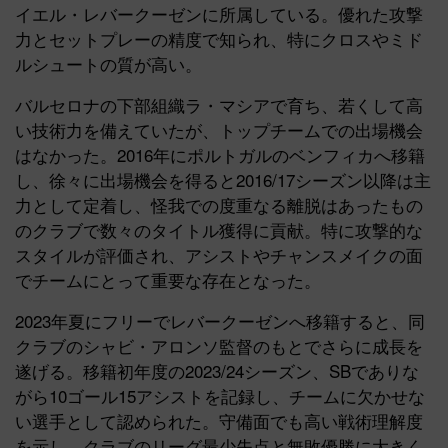
イエル・レバークーゼンに所属している。優れた攻撃
力とセットプレーの精度で知られ、特にクロスやミド
ルシュートの質が高い。
バルセロナの下部組織ラ・マシアで育ち、若くして高
い技術力を備えていたが、トップチームでの出場機会
はなかった。2016年にポルトガルのベンフィカへ移籍
し、徐々に出場機会を得ると2016/17シーズン以降は主
力として定着し、怪我での度重なる離脱はあったもの
のクラブで数々のタイトル獲得に貢献。特に攻撃的な
スタイルが評価され、アシストやチャンスメイクの面
でチームにとって重要な存在となった。
2023年夏にフリーでレバークーゼンへ移籍すると、同
クラブのシャビ・アロンソ監督のもとでさらに成長を
遂げる。移籍初年度の2023/24シーズン、SBでありな
がら10ゴール15アシストを記録し、チームに欠かせな
い選手として認められた。守備面でも高い戦術理解度
を示し、クラブのリーグ最少失点と無敗優勝に大きく