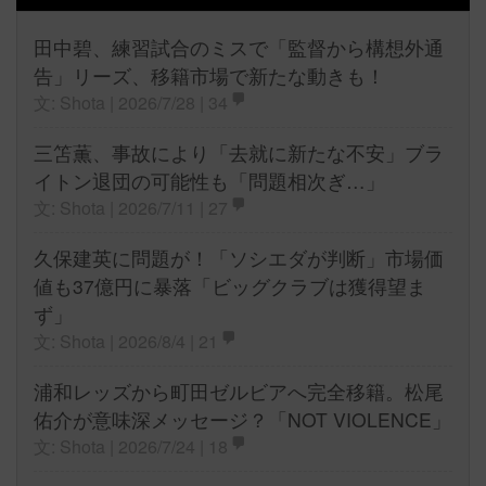
田中碧、練習試合のミスで「監督から構想外通
告」リーズ、移籍市場で新たな動きも！
文: Shota | 2026/7/28 |
34
三笘薫、事故により「去就に新たな不安」ブラ
イトン退団の可能性も「問題相次ぎ…」
文: Shota | 2026/7/11 |
27
久保建英に問題が！「ソシエダが判断」市場価
値も37億円に暴落「ビッグクラブは獲得望ま
ず」
文: Shota | 2026/8/4 |
21
浦和レッズから町田ゼルビアへ完全移籍。松尾
佑介が意味深メッセージ？「NOT VIOLENCE」
文: Shota | 2026/7/24 |
18