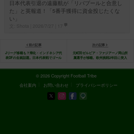
日本代表引退の遠藤航が「リバプールと合意し
た」と英報道！「5番手獲得に資金投じたくな
い」
文: Shota | 2026/7/27 |
17
前の記事
次の記事
Jリーグ移籍も？帰化・インドネシア代
元町田ゼルビア・ファジアーノ岡山所
表DFの去就話題。日本代表戦でゴール
属選手が移籍。欧州挑戦2年目に突入
© 2026 Copyright Football Tribe
会社案内
お問い合わせ
プライバシーポリシー