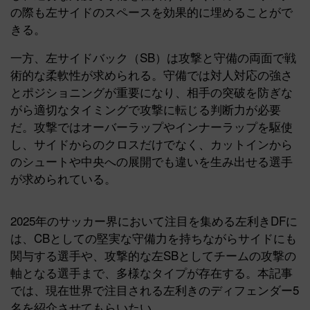
の際も左サイドのスペースを効果的に埋めることがで
きる。
一方、左サイドバック（SB）は攻撃と守備の両面で戦
術的な柔軟性が求められる。守備では対人対応の強さ
とポジショニングが重要になり、相手の突破を防ぎな
がら適切なタイミングで攻撃に転じる判断力が必要
だ。攻撃ではオーバーラップやインナーラップを駆使
し、サイドからのクロスだけでなく、カットインから
のシュートや中央への展開でも違いを生み出せる選手
が求められている。
2025年のサッカー界において注目を集める左利きDFに
は、CBとしての堅実な守備力を持ちながらサイドにも
関与する選手や、攻撃的な左SBとしてチームの攻撃の
軸となる選手まで、多様なタイプが存在する。本記事
では、現在世界で注目される左利きのディフェンダー5
名を紹介させてもらいたい。