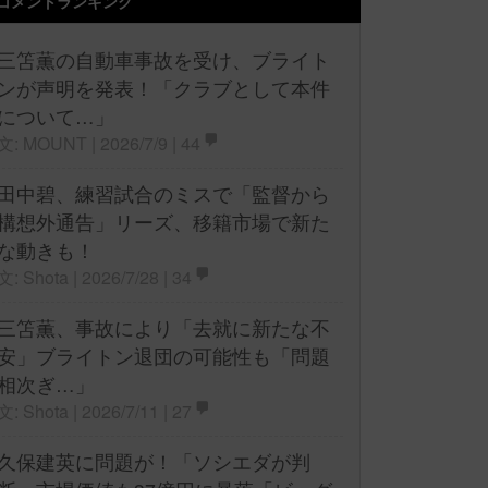
コメントランキング
三笘薫の自動車事故を受け、ブライト
ンが声明を発表！「クラブとして本件
について…」
文: MOUNT | 2026/7/9 |
44
田中碧、練習試合のミスで「監督から
構想外通告」リーズ、移籍市場で新た
な動きも！
文: Shota | 2026/7/28 |
34
三笘薫、事故により「去就に新たな不
安」ブライトン退団の可能性も「問題
相次ぎ…」
文: Shota | 2026/7/11 |
27
久保建英に問題が！「ソシエダが判