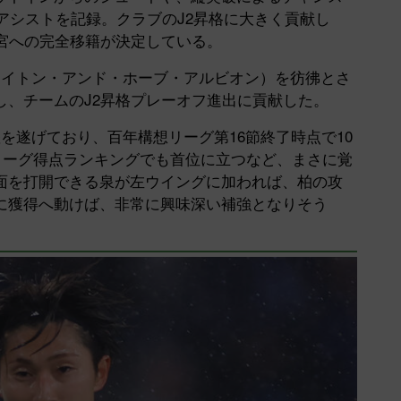
6アシストを記録。クラブのJ2昇格に大きく貢献し
宮への完全移籍が決定している。
ブライトン・アンド・ホーブ・アルビオン）を彷彿とさ
し、チームのJ2昇格プレーオフ進出に貢献した。
を遂げており、百年構想リーグ第16節終了時点で10
想リーグ得点ランキングでも首位に立つなど、まさに覚
面を打開できる泉が左ウイングに加われば、柏の攻
に獲得へ動けば、非常に興味深い補強となりそう