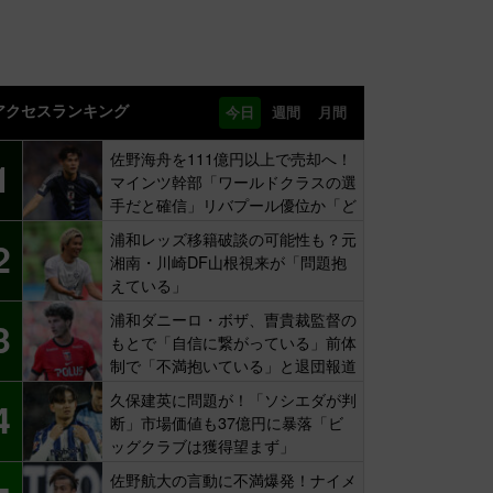
アクセスランキング
今日
週間
月間
佐野海舟を111億円以上で売却へ！
1
マインツ幹部「ワールドクラスの選
手だと確信」リバプール優位か「ど
ちらかだ」
浦和レッズ移籍破談の可能性も？元
2
湘南・川崎DF山根視来が「問題抱
えている」
浦和ダニーロ・ボザ、曺貴裁監督の
3
もとで「自信に繋がっている」前体
制で「不満抱いている」と退団報道
も…
久保建英に問題が！「ソシエダが判
4
断」市場価値も37億円に暴落「ビ
ッグクラブは獲得望まず」
佐野航大の言動に不満爆発！ナイメ