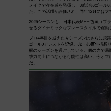
メイクで存在感を発揮し、38試合6ゴール
た。この活躍が評価され、同年12月には大
2025シーズンも、日本代表MF三笘薫（
せるダイナミックなプレースタイルで躍動
プロ4年目を迎えた今シーズンはさらに飛躍
ゴール3アシストを記録。J2・J3百年構
醒のシーズンを過ごしている。個の力で局
撃力向上につながる可能性は高い。今オフ
だ。