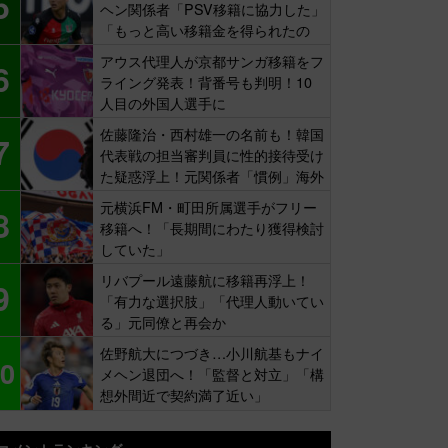
5
ヘン関係者「PSV移籍に協力した」
「もっと高い移籍金を得られたの
に…」
アウス代理人が京都サンガ移籍をフ
6
ライング発表！背番号も判明！10
人目の外国人選手に
佐藤隆治・西村雄一の名前も！韓国
7
代表戦の担当審判員に性的接待受け
た疑惑浮上！元関係者「慣例」海外
報道
元横浜FM・町田所属選手がフリー
8
移籍へ！「長期間にわたり獲得検討
していた」
リバプール遠藤航に移籍再浮上！
9
「有力な選択肢」「代理人動いてい
る」元同僚と再会か
佐野航大につづき…小川航基もナイ
0
メヘン退団へ！「監督と対立」「構
想外間近で契約満了近い」