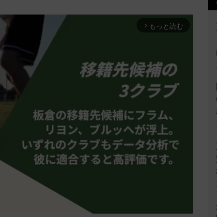
もっと読む
arrow_forward_ios