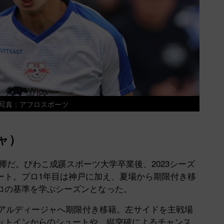
写真：アフロスポーツ
ャ）
椰だ。びわこ成蹊スポーツ大学卒業後、2023シーズ
ート。プロ1年目は神戸に加え、夏場から期限付き移
ロの基準を学ぶシーズンとなった。
大宮アルディージャへ期限付き移籍。左サイドを主戦場
ットインからのシュートや、縦突破によるチャンス