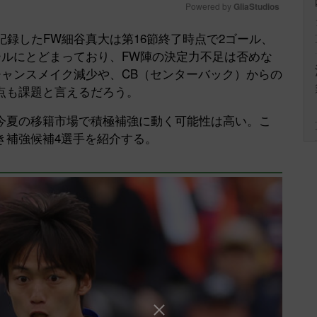
Powered by 
GliaStudios
記録したFW細谷真大は第16節終了時点で2ゴール、
Mute
ールにとどまっており、FW陣の決定力不足は否めな
チャンスメイク減少や、CB（センターバック）からの
点も課題と言えるだろう。
今夏の移籍市場で積極補強に動く可能性は高い。こ
き補強候補4選手を紹介する。