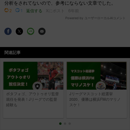
関連記事
ボタフォゴ、アウトゥオリ監督
Jリーグマスコット総選挙
就任を発表！Jリーグでの監督
2020、優勝は横浜FMのマリノ
経験も
スケ！