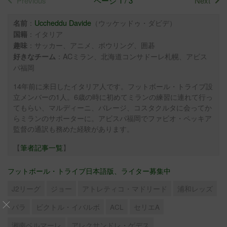
Previous
ページ 1 / 3
Next
：
Uccheddu Davide
（ウッケッドゥ・ダビデ）
名前
：イタリア
国籍
：サッカー、アニメ、ボウリング、囲碁
趣味
：ACミラン、北海道コンサドーレ札幌、アビス
好きなチーム
パ福岡
14年前に来日したイタリア人です。フットボール・トライブ設
立メンバーの1人。6歳の時に初めてミランの練習に連れて行っ
てもらい、マルディーニ、バレージ、コスタクルタに会ってか
らミランのサポーターに。アビスパ福岡でファビオ・ペッキア
監督の通訳も務めた経験があります。
【
筆者記事一覧
】
フットボール・トライブ日本語版、ライター募集中
J2リーグ
ジョー
アトレティコ・マドリード
浦和レッズ
パラ
ビクトル・イバルボ
ACL
セリエA
湘南ベルマーレ
アレクサンドレ・ゲデス