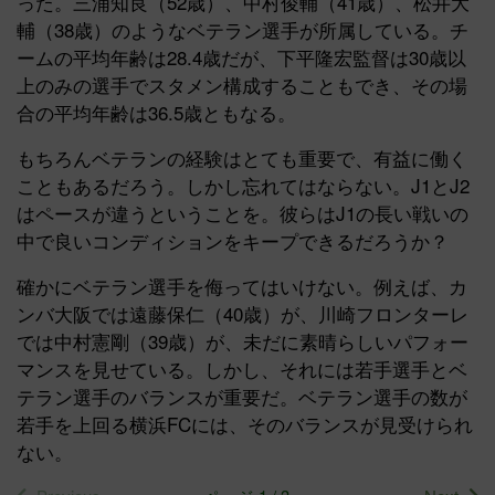
った。三浦知良（52歳）、中村俊輔（41歳）、松井大
輔（38歳）のようなベテラン選手が所属している。チ
ームの平均年齢は28.4歳だが、下平隆宏監督は30歳以
上のみの選手でスタメン構成することもでき、その場
合の平均年齢は36.5歳ともなる。
もちろんベテランの経験はとても重要で、有益に働く
こともあるだろう。しかし忘れてはならない。J1とJ2
はペースが違うということを。彼らはJ1の長い戦いの
中で良いコンディションをキープできるだろうか？
確かにベテラン選手を侮ってはいけない。例えば、カ
ンバ大阪では遠藤保仁（40歳）が、川崎フロンターレ
では中村憲剛（39歳）が、未だに素晴らしいパフォー
マンスを見せている。しかし、それには若手選手とベ
テラン選手のバランスが重要だ。ベテラン選手の数が
若手を上回る横浜FCには、そのバランスが見受けられ
ない。