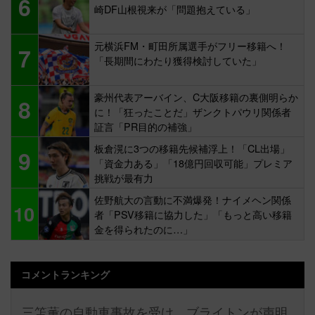
6
崎DF山根視来が「問題抱えている」
元横浜FM・町田所属選手がフリー移籍へ！
7
「長期間にわたり獲得検討していた」
豪州代表アーバイン、C大阪移籍の裏側明らか
8
に！「狂ったことだ」ザンクトパウリ関係者
証言「PR目的の補強」
板倉滉に3つの移籍先候補浮上！「CL出場」
9
「資金力ある」「18億円回収可能」プレミア
挑戦が最有力
佐野航大の言動に不満爆発！ナイメヘン関係
10
者「PSV移籍に協力した」「もっと高い移籍
金を得られたのに…」
コメントランキング
三笘薫の自動車事故を受け、ブライトンが声明