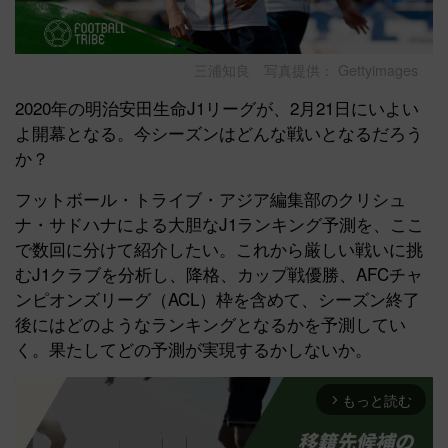
三浦知良 写真提供： Gettyimages
2020年の明治安田生命J1リーグが、2月21日にいよい
よ開幕となる。今シーズンはどんな戦いとなるだろう
か？
フットボール・トライブ・アジア編集部のクリシュ
ナ・サドハナによる大胆なJ1ランキング予測を、ここ
で数回に分けて紹介したい。これから厳しい戦いに挑
むJ1クラブを分析し、降格、カップ戦優勝、AFCチャ
ンピオンズリーグ（ACL）枠を含めて、シーズン終了
後にはどのようなランキングとなるかを予測してい
く。果たしてどの予測が実現するかしないか。
もっと読む
arrow_forward_ios