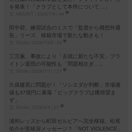
を発表！「クラブとして本件について…」
文: MOUNT | 2026/7/9 |
44
田中碧、練習試合のミスで「監督から構想外通
告」リーズ、移籍市場で新たな動きも！
文: Shota | 2026/7/28 |
34
三笘薫、事故により「去就に新たな不安」ブラ
イトン退団の可能性も「問題相次ぎ…」
文: Shota | 2026/7/11 |
27
久保建英に問題が！「ソシエダが判断」市場価
値も37億円に暴落「ビッグクラブは獲得望ま
ず」
文: Shota | 2026/8/4 |
21
浦和レッズから町田ゼルビアへ完全移籍。松尾
佑介が意味深メッセージ？「NOT VIOLENCE」