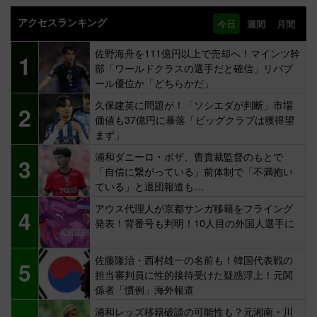
アクセスランキング
今日
週間
月間
佐野海舟を111億円以上で売却へ！マインツ幹
1
部「ワールドクラスの選手だと確信」リバプ
ール優位か「どちらかだ」
久保建英に問題が！「ソシエダが判断」市場
2
価値も37億円に暴落「ビッグクラブは獲得望
まず」
浦和ダニーロ・ボザ、曺貴裁監督のもとで
3
「自信に繋がっている」前体制で「不満抱い
ている」と退団報道も…
アウス代理人が京都サンガ移籍をフライング
4
発表！背番号も判明！10人目の外国人選手に
佐藤隆治・西村雄一の名前も！韓国代表戦の
5
担当審判員に性的接待受けた疑惑浮上！元関
係者「慣例」海外報道
浦和レッズ移籍破談の可能性も？元湘南・川