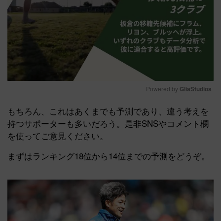
Powered by 
GliaStudios
Mute
もちろん、これはあくまでも予測であり、違う考えを
持つサポーターも多いだろう。是非SNSやコメント欄
を使ってご意見ください。
まずはランキング18位から14位までの予測をどうぞ。