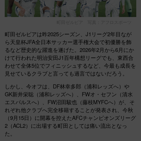
町田ゼルビア 写真：アフロスポーツ
町田ゼルビアは昨2025シーズン、J1リーグ2年目なが
ら天皇杯JFA全日本サッカー選手権大会で初優勝を飾
るなど歴史的な躍進を遂げた。2026年2月から6月にか
けて行われた明治安田J1百年構想リーグでも、東西合
わせて全体5位でフィニッシュするなど、今最も成長を
見せているクラブと言っても過言ではないだろう。
しかし、今オフは、DF林幸多郎（浦和レッズへ）や
GK新井栄聡（浦和レッズへ）、FWオ・セフン（清水
エスパルスへ）、FW沼田駿也（藤枝MYFCへ）が、そ
れぞれ他クラブへ完全移籍することが発表され、今秋
（9月15日）に開幕を控えたAFCチャンピオンズリーグ
2（ACL2）に出場する町田としては痛い流出となっ
た。