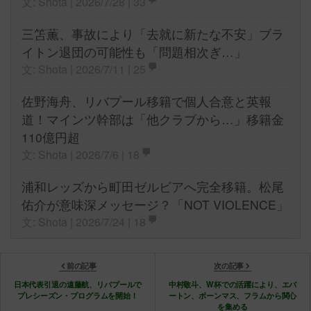
文: Shota | 2026/7/28 |
33
三笘薫、事故により「去就に新たな不安」ブラ
イトン退団の可能性も「問題相次ぎ…」
文: Shota | 2026/7/11 |
25
佐野海舟、リバプール移籍で個人合意と英報
道！マインツ幹部は「他クラブから…」移籍金
110億円超
文: Shota | 2026/7/6 |
18
浦和レッズから町田ゼルビアへ完全移籍。松尾
佑介が意味深メッセージ？「NOT VIOLENCE」
文: Shota | 2026/7/24 |
18
前の記事
次の記事
日本代表引退の遠藤航、リバプールで
中村敬斗、W杯での活躍により、エバ
プレシーズン・プログラムを開始！
ートン、ボーンマス、フラムから関心
を集める