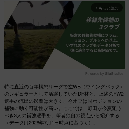
もっと読む
arrow_forward_ios
Powered by 
GliaStudios
Mute
特に直近の百年構想リーグで左WB（ウイングバック）
のレギュラーとして活躍していたDF林と、上述のFW2
選手の流出の影響は大きく、今オフは同ポジションの
補強に動く可能性が高い。ここでは、町田が今夏狙う
べき3人の補強選手を、筆者独自の視点から紹介する
（データは2026年7月1日時点に基づく）。