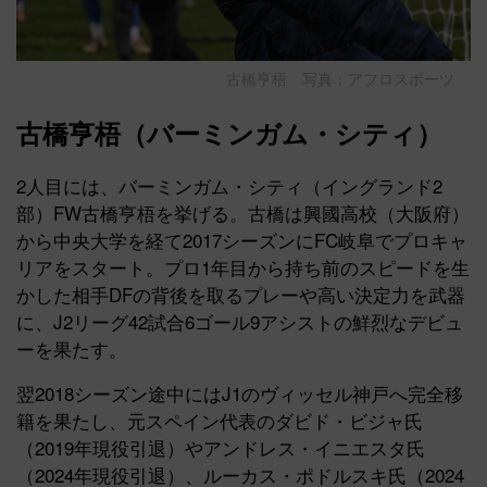
古橋亨梧 写真：アフロスポーツ
古橋亨梧（バーミンガム・シティ）
2人目には、バーミンガム・シティ（イングランド2
部）FW古橋亨梧を挙げる。古橋は興國高校（大阪府）
から中央大学を経て2017シーズンにFC岐阜でプロキャ
リアをスタート。プロ1年目から持ち前のスピードを生
かした相手DFの背後を取るプレーや高い決定力を武器
に、J2リーグ42試合6ゴール9アシストの鮮烈なデビュ
ーを果たす。
翌2018シーズン途中にはJ1のヴィッセル神戸へ完全移
籍を果たし、元スペイン代表のダビド・ビジャ氏
（2019年現役引退）やアンドレス・イニエスタ氏
（2024年現役引退）、ルーカス・ポドルスキ氏（2024