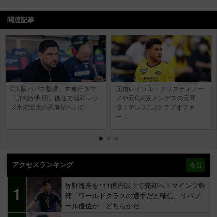
関連記事
C大阪パパス監督、中東行きで
元柏レイソル・クリスティアー
「詳細が判明」後任で浦和レッ
ノや元C大阪メンデスの元同
ズ水沼宏太の恩師招へいか
僚！テレスにJクラブオファ
ー！
アクセスランキング
今日
佐野海舟を111億円以上で売却へ！マインツ幹
1
部「ワールドクラスの選手だと確信」リバプ
ール優位か「どちらかだ」