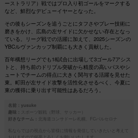
ーストラリア）戦ではプロ入り初ゴールをマークする
など、鮮烈なデビューイヤーとなった。
その後もシーズンを追うごとにタフさやプレー技術に
磨きをかけ、広島の左サイドに欠かせない存在となっ
ている。リーグ戦での活躍に加えて、2025シーズンの
YBCルヴァンカップ制覇にも大きく貢献した。
百年構想リーグでも18試合に出場して3ゴール7アシス
トと、持ち前のドリブル突破から精度の高いパスやシ
ュートでチームの得点に大きく関与する活躍を見せた
東。町田が左サイド攻撃を活性化させるべく、今夏に
東の獲得に乗り出す可能性はあるだろう。
名前：yusuke
スポーツ観戦（野球、サッカー）
趣味：
北海道コンサドーレ札幌、FCバルセロナ
好きなチーム：
私ならではの視点から皆様に情報を発信していきたいと考えて
おりますので何卒よろしくお願いいたします。