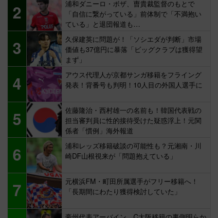
浦和ダニーロ・ボザ、曺貴裁監督のもとで
2
「自信に繋がっている」前体制で「不満抱い
ている」と退団報道も…
久保建英に問題が！「ソシエダが判断」市場
3
価値も37億円に暴落「ビッグクラブは獲得望
まず」
アウス代理人が京都サンガ移籍をフライング
4
発表！背番号も判明！10人目の外国人選手に
佐藤隆治・西村雄一の名前も！韓国代表戦の
5
担当審判員に性的接待受けた疑惑浮上！元関
係者「慣例」海外報道
浦和レッズ移籍破談の可能性も？元湘南・川
6
崎DF山根視来が「問題抱えている」
元横浜FM・町田所属選手がフリー移籍へ！
7
「長期間にわたり獲得検討していた」
豪州代表アーバイン、C大阪移籍の裏側明らか