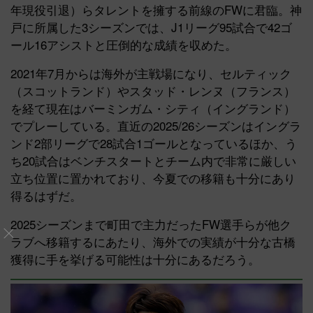
年現役引退）らタレントを擁する前線のFWに君臨。神
戸に所属した3シーズンでは、J1リーグ95試合で42ゴ
ール16アシストと圧倒的な成績を収めた。
2021年7月からは海外が主戦場になり、セルティック
（スコットランド）やスタッド・レンヌ（フランス）
を経て現在はバーミンガム・シティ（イングランド）
でプレーしている。直近の2025/26シーズンはイングラ
ンド2部リーグで28試合1ゴールとなっているほか、う
ち20試合はベンチスタートとチーム内で非常に厳しい
立ち位置に置かれており、今夏での移籍も十分にあり
得るはずだ。
2025シーズンまで町田で主力だったFW選手らが他ク
ラブへ移籍するにあたり、海外での実績が十分な古橋
獲得に手を挙げる可能性は十分にあるだろう。