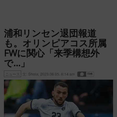
浦和リンセン退団報道
も。オリンピアコス所属
FWに関心「来季構想外
で…」
ニュース
文:
Shota
,
2023.06.05. 6:14 am