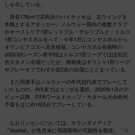
しを示している。
身長176cmで右利きのバイティキは、左ウイングを
本職とするアタッカー。ノルウェー国内の複数クラブ
やオーストリア1部レッドブル・ザルツブルク、トルコ
1部コンヤスポルをへて、今年1月にコンヤスポルから
オリンピアコスへ完全移籍。コンヤスポル在籍時の
2022/23シーズン前半戦はトルコ1部リーグでほぼ全試
合スタメン出場だったが、移籍後はギリシャ1部リーグ
やプレーオフでわずか2試合の出場にとどまっている。
また同選手はノルウェーの年代別代表でプレーして
いたものの、A代表ではコソボを選択。2020年1月のデ
ビュー以降、FIFAワールドカップ・カタール大会欧州
予選をはじめ16試合でプレーしている。
なおリンセンについては、オランダメディア
『Voetbal』が先月末に母国復帰の可能性を報道。「リ