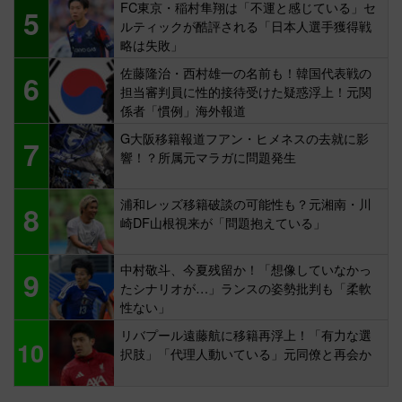
FC東京・稲村隼翔は「不運と感じている」セ
5
ルティックが酷評される「日本人選手獲得戦
略は失敗」
佐藤隆治・西村雄一の名前も！韓国代表戦の
6
担当審判員に性的接待受けた疑惑浮上！元関
係者「慣例」海外報道
G大阪移籍報道フアン・ヒメネスの去就に影
7
響！？所属元マラガに問題発生
浦和レッズ移籍破談の可能性も？元湘南・川
8
崎DF山根視来が「問題抱えている」
中村敬斗、今夏残留か！「想像していなかっ
9
たシナリオが…」ランスの姿勢批判も「柔軟
性ない」
リバプール遠藤航に移籍再浮上！「有力な選
10
択肢」「代理人動いている」元同僚と再会か