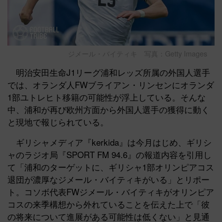
ジメール・バイティキ 写真：Getty Images
明治安田生命J1リーグ浦和レッズ所属の外国人選手
では、オランダ人FWブライアン・リンセンにオランダ
1部ユトレヒト移籍の可能性が浮上している。そんな
中、浦和が再び欧州方面から外国人選手の獲得に動く
と現地で報じられている。
ギリシャメディア『kerkida』は今月はじめ、ギリシ
ャのラジオ局『SPORT FM 94.6』の報道内容を引用し
て「浦和のターゲットに、ギリシャ1部オリンピアコス
退団が濃厚なジメール・バイティキがいる」とリポー
ト。コソボ代表FWジメール・バイティキがオリンピア
コスの来季構想から外れていることを伝えた上で「彼
の将来について進展がある可能性は低くない」と見通