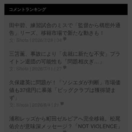
コメントランキング
田中碧、練習試合のミスで「監督から構想外通
告」リーズ、移籍市場で新たな動きも！
文: Shota | 2026/7/28 |
34
三笘薫、事故により「去就に新たな不安」ブラ
イトン退団の可能性も「問題相次ぎ…」
文: Shota | 2026/7/11 |
27
久保建英に問題が！「ソシエダが判断」市場価
値も37億円に暴落「ビッグクラブは獲得望ま
ず」
文: Shota | 2026/8/4 |
21
浦和レッズから町田ゼルビアへ完全移籍。松尾
佑介が意味深メッセージ？「NOT VIOLENCE」