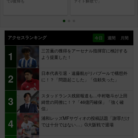
でJ復帰も
ァイト解散で」
アクセスランキング
今日
週間
月間
三笘薫の獲得をアーセナル指揮官に検討する
1
よう提案した！
日本代表引退・遠藤航がリバプールで構想外
2
に！？「問題起こした」「信頼失った」
スタッドランス残留報道も…中村敬斗が上田
3
綺世の同僚に！？「46億円確保」「強く確
信」
浦和レッズMFサヴィオの投稿話題「謝罪だけ
4
では十分ではない…」G大阪戦で退場