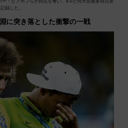
バー・ビアホフらが得点を奪い、8-0と同大会最多得点差
を記録した。
淵に突き落とした衝撃の一戦