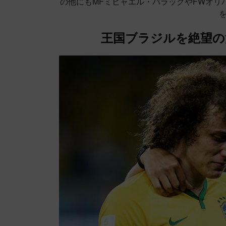
の他にもMFミヒャエル・バラックやFWオリ
王国ブラジルを絶望の