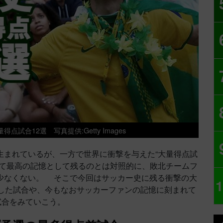
量得点試合12選
写真提供:Getty Images
まれているが、一方で世界に衝撃を与えた“大量得点試
って最高の記憶として残るのとは対照的に、敗北チームフ
少なくない。 そこで今回はサッカー史に残る衝撃の大
1
した試合や、今もなおサッカーファンの記憶に刻まれて
試合をみていこう。