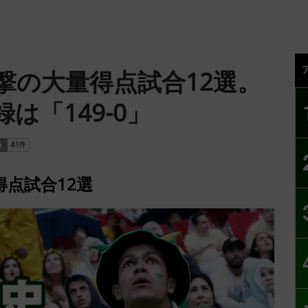
撃の大量得点試合12選。
は「149-0」
点試合12選