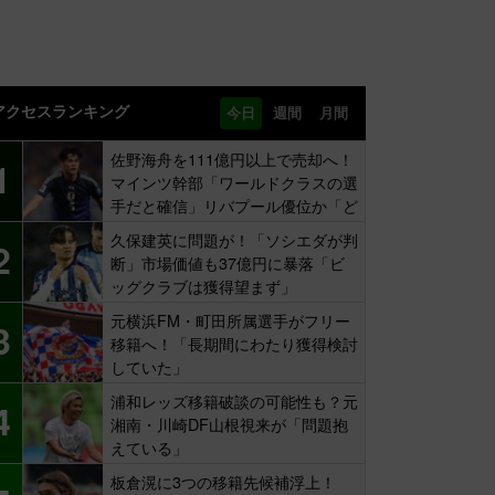
アクセスランキング
今日
週間
月間
佐野海舟を111億円以上で売却へ！
1
マインツ幹部「ワールドクラスの選
手だと確信」リバプール優位か「ど
ちらかだ」
久保建英に問題が！「ソシエダが判
2
断」市場価値も37億円に暴落「ビ
ッグクラブは獲得望まず」
元横浜FM・町田所属選手がフリー
3
移籍へ！「長期間にわたり獲得検討
していた」
浦和レッズ移籍破談の可能性も？元
4
湘南・川崎DF山根視来が「問題抱
えている」
板倉滉に3つの移籍先候補浮上！