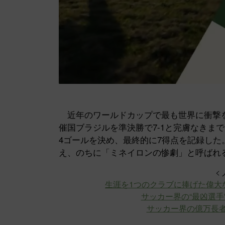
近年のワールドカップで最も世界に衝撃を
催国ブラジルを準決勝で7-1と完膚なきま
4ゴールを決め、最終的に7得点を記録し
え、のちに「ミネイロンの惨劇」と呼ばれ
<
生涯を1つのクラブに捧げた偉大
サッカー界の“最凶選手
サッカー界の億万長者ト