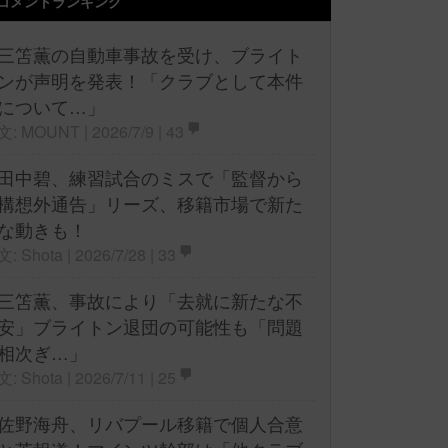
コメントランキング
三笘薫の自動車事故を受け、ブライト
ンが声明を発表！「クラブとして本件
について…」
文: MOUNT | 2026/7/9 |
43
田中碧、練習試合のミスで「監督から
構想外通告」リーズ、移籍市場で新た
な動きも！
文: Shota | 2026/7/28 |
33
三笘薫、事故により「去就に新たな不
安」ブライトン退団の可能性も「問題
相次ぎ…」
文: Shota | 2026/7/11 |
25
佐野海舟、リバプール移籍で個人合意