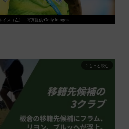
・ルイス（左）
写真提供:Getty Images
もっと読む
arrow_forward_ios