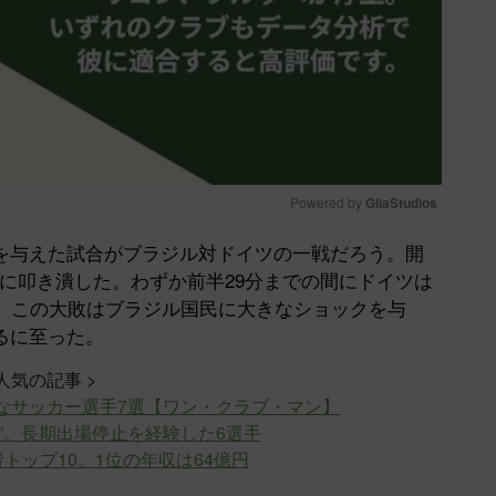
Powered by 
GliaStudios
与えた試合がブラジル対ドイツの一戦だろう。開
Mute
でに叩き潰した。わずか前半29分までの間にドイツは
た。この大敗はブラジル国民に大きなショックを与
るに至った。
 人気の記事 >
なサッカー選手7選【ワン・クラブ・マン】
”。長期出場停止を経験した6選手
ップ10。1位の年収は64億円