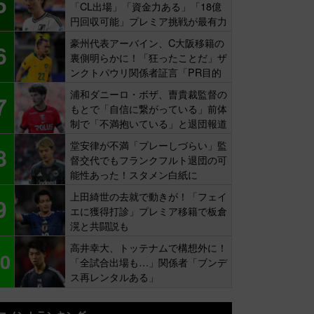
5
「CL出場」「資金力ある」「18億
円回収可能」プレミア挑戦が最有力
豪州代表アーバイン、C大阪移籍の
6
裏側明らかに！「狂ったことだ」ザ
ンクトパウリ関係者証言「PR目的
の補強」
浦和ダニーロ・ボザ、曺貴裁監督の
7
もとで「自信に繋がっている」前体
制で「不満抱いている」と退団報道
も…
堂安律が不満「プレーしづらい」監
8
督交代でもフランクフルト退団の可
能性あった！スタメン白紙に
上田綺世の去就で動きが！「フェイ
9
エに獲得打診」プレミア移籍で板倉
滉と共闘説も
高井幸大、トッテナムで構想外に！
0
「全試合出場も…」関係者「ブンデ
ス再レンタルある」