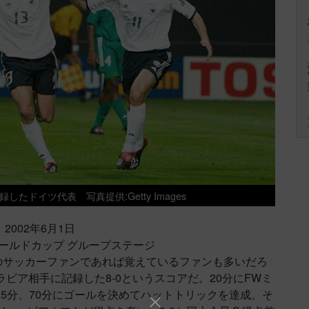
記録したドイツ代表
写真提供:Getty Images
2002年6月1日
FAワールドカップ グループステージ
本のサッカーファンであれば覚えているファンも多いだろ
ビア相手に記録した8-0というスコアだ。20分にFWミ
5分、70分にゴールを決めてハットトリックを達成。そ