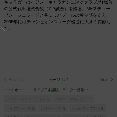
キャラガーはイアン・キャラガンに次ぐクラブ歴代2位
の公式戦出場試合数（717試合）を誇る。MFスティー
ブン・ジェラードと共にリバプールの黄金期を支え、
2005年にはチャンピオンズリーグ優勝に大きく貢献し
た。
Previous
ページ 1 / 4
Next
フットボール・トライブ日本語版、ライター募集中
フランチェスコ・トッティ
パオロ・マルディーニ
ライアン・ギグス
ガリー・ネビル
カルレス・プジョル