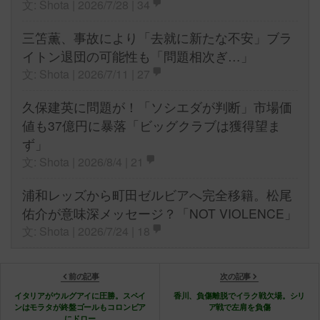
文: Shota | 2026/7/28 |
34
三笘薫、事故により「去就に新たな不安」ブラ
イトン退団の可能性も「問題相次ぎ…」
文: Shota | 2026/7/11 |
27
久保建英に問題が！「ソシエダが判断」市場価
値も37億円に暴落「ビッグクラブは獲得望ま
ず」
文: Shota | 2026/8/4 |
21
浦和レッズから町田ゼルビアへ完全移籍。松尾
佑介が意味深メッセージ？「NOT VIOLENCE」
文: Shota | 2026/7/24 |
18
前の記事
次の記事
イタリアがウルグアイに圧勝。スペイ
香川、負傷離脱でイラク戦欠場。シリ
ンはモラタが終盤ゴールもコロンビア
ア戦で左肩を負傷
にドロー