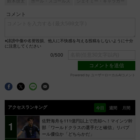
鈴木啓太
ポール・スコールズ
ジェイミー・キャラガー
アクセスランキング
今日
週間
月間
佐野海舟を111億円以上で売却へ！マインツ幹
1
部「ワールドクラスの選手だと確信」リバプ
ール優位か「どちらかだ」