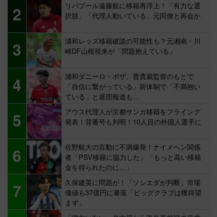
リバプール遠藤航に移籍再浮上！「有力な選
2
択肢」「代理人動いている」元同僚と再会か
浦和レッズ移籍破談の可能性も？元湘南・川
3
崎DF山根視来が「問題抱えている」
浦和ダニーロ・ボザ、曺貴裁監督のもとで
4
「自信に繋がっている」前体制で「不満抱い
ている」と退団報道も…
アウス代理人が京都サンガ移籍をフライング
5
発表！背番号も判明！10人目の外国人選手に
佐野航大の言動に不満爆発！ナイメヘン関係
6
者「PSV移籍に協力した」「もっと高い移籍
金を得られたのに…」
久保建英に問題が！「ソシエダが判断」市場
7
価値も37億円に暴落「ビッグクラブは獲得望
まず」