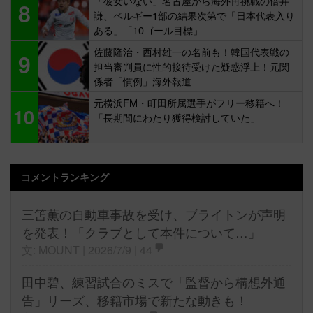
「彼女いない」名古屋から海外再挑戦の倍井
8
謙、ベルギー1部の結果次第で「日本代表入り
ある」「10ゴール目標」
佐藤隆治・西村雄一の名前も！韓国代表戦の
9
担当審判員に性的接待受けた疑惑浮上！元関
係者「慣例」海外報道
元横浜FM・町田所属選手がフリー移籍へ！
10
「長期間にわたり獲得検討していた」
コメントランキング
三笘薫の自動車事故を受け、ブライトンが声明
を発表！「クラブとして本件について…」
文: MOUNT | 2026/7/9 |
44
田中碧、練習試合のミスで「監督から構想外通
告」リーズ、移籍市場で新たな動きも！