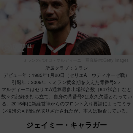
ミランのパオロ・マルディーニ
写真提供:Getty Images
所属クラブ：ミラン
デビュー年：1985年1月20日（セリエA ウディネーゼ戦）
引退年：2009年 ＜ミラン黄金期を支えた背番号3＞
マルディーニはセリエA通算最多出場試合数（647試合）など
数々の記録を打ち立て、自身の背番号3は永久欠番となってい
る。2016年に新経営陣からのフロント入り要請によってミラ
ン復帰の可能性が取りざたされたが、本人は拒否している。
ジェイミー・キャラガー