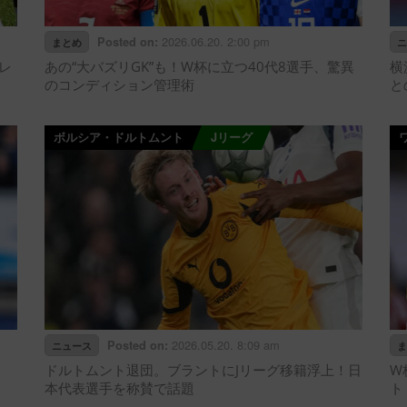
2026.06.20. 2:00 pm
Posted on:
まとめ
ニ
レ
あの“大バズリGK”も！W杯に立つ40代8選手、驚異
横
のコンディション管理術
と
ボルシア・ドルトムント
Jリーグ
2026.05.20. 8:09 am
Posted on:
ニュース
ま
ドルトムント退団。ブラントにJリーグ移籍浮上！日
W
本代表選手を称賛で話題
ト