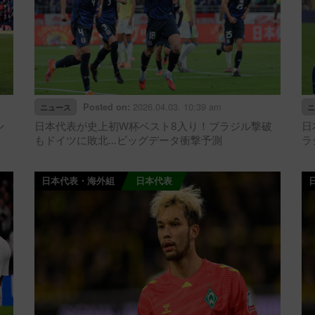
2026.04.03. 10:39 am
Posted on:
ニュース
ニ
ン
日本代表が史上初W杯ベスト8入り！ブラジル撃破
日
もドイツに敗北…ビッグデータ衝撃予測
ラ
日本代表・海外組
日本代表