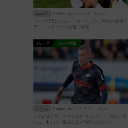
2026.06.21. 6:52 pm
Posted on:
ニュース
ドイツ代表のシュロッターベック、W杯の負傷で
アル・マドリード移籍に暗雲
Jリーグ
ガンバ大阪
2026.06.02. 11:03 am
Posted on:
ニュース
G大阪退団マックスの現在明らかに！「現役引退
か…」本人は「最後の日本訪問ではない」