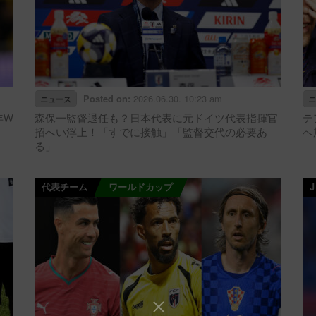
2026.06.30. 10:23 am
Posted on:
ニュース
ニ
年W
森保一監督退任も？日本代表に元ドイツ代表指揮官
テ
招へい浮上！「すでに接触」「監督交代の必要あ
へ
る」
代表チーム
ワールドカップ