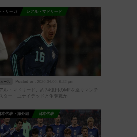
ラ・リーガ
レアル・マドリード
2026.04.06. 6:22 pm
Posted on:
ュース
アル・マドリード、約74億円のMFを巡りマンチ
スター・ユナイテッドと争奪戦か
日本代表・海外組
日本代表