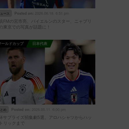
2026.06.18. 6:51 pm
Posted on:
ュース
浜FMの宮市亮、バイエルンのスター、ニャブリ
の東京での写真が話題に！
ワールドカップ
日本代表
2026.05.11. 6:00 pm
Posted on:
とめ
杯サプライズ招集劇5選。アロハシャツからハッ
トリックまで