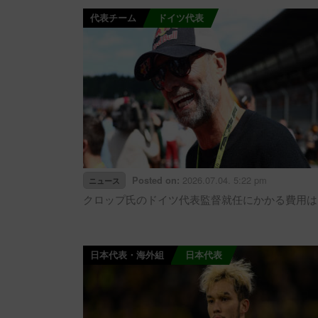
代表チーム
ドイツ代表
2026.07.04. 5:22 pm
Posted on:
ニュース
クロップ氏のドイツ代表監督就任にかかる費用は
日本代表・海外組
日本代表