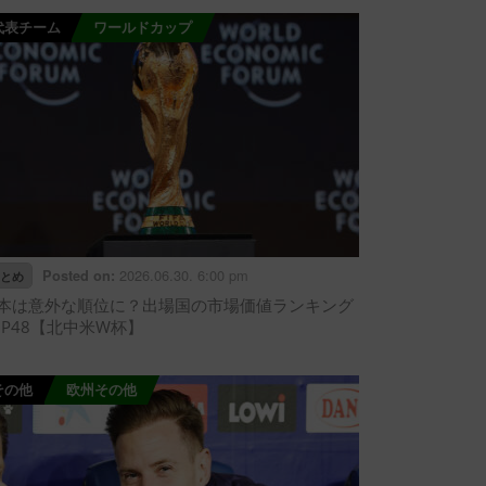
代表チーム
ワールドカップ
2026.06.30. 6:00 pm
Posted on:
とめ
本は意外な順位に？出場国の市場価値ランキング
OP48【北中米W杯】
その他
欧州その他