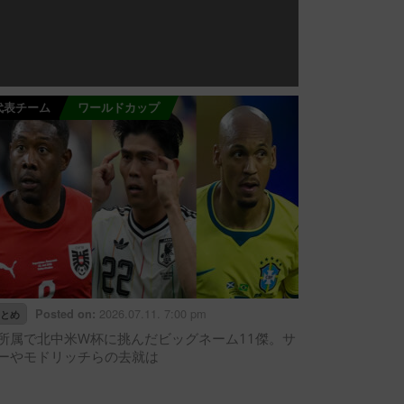
代表チーム
ワールドカップ
2026.07.11. 7:00 pm
Posted on:
とめ
所属で北中米W杯に挑んだビッグネーム11傑。サ
ーやモドリッチらの去就は