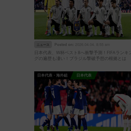
2026.04.04. 8:55 am
Posted on:
ニュース
日本代表、W杯ベスト8へ衝撃予測！FIFAランキ
グの遍歴も凄い！ブラジル撃破予想の根拠とは
日本代表・海外組
日本代表