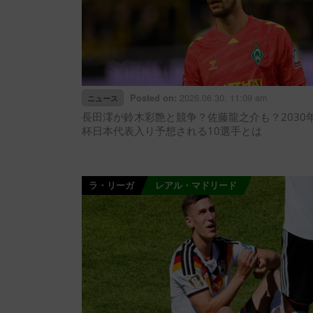
2026.06.30. 11:09 am
Posted on:
ニュース
長田澪が鈴木彩艶と競争？佐藤龍之介も？2030
杯日本代表入り予想される10選手とは
ラ・リーガ
レアル・マドリード