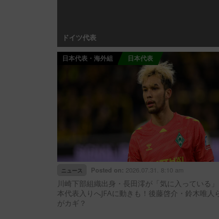
ドイツ代表
日本代表・海外組
日本代表
2026.07.31. 8:10 am
Posted on:
ニュース
川崎下部組織出身・長田澪が「気に入っている」
本代表入りへJFAに動きも！後藤啓介・鈴木唯人
がカギ？