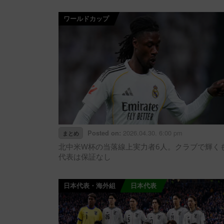
ワールドカップ
2026.04.30. 6:00 pm
Posted on:
まとめ
北中米W杯の当落線上実力者6人。クラブで輝く
代表は保証なし
日本代表・海外組
日本代表