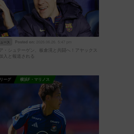
2026.06.26. 5:47 pm
Posted on:
ュース
ア・シュテーゲン、板倉滉と共闘へ！アヤックス
加入と報道される
Jリーグ
横浜F・マリノス