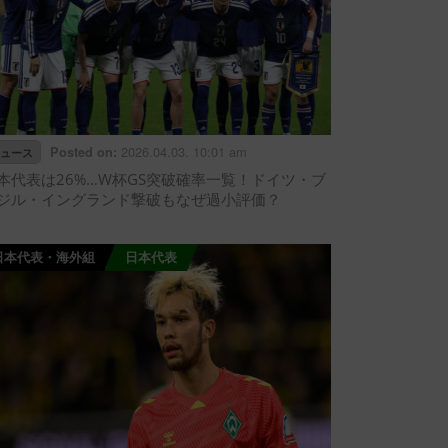
2026.04.03. 10:01 am
Posted on:
ュース
本代表は26%…W杯GS突破確率一覧！ドイツ・ブ
ジル・イングランド撃破もなぜ過小評価？
日本代表・海外組
日本代表