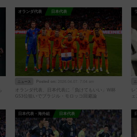
オランダ代表
日本代表
2026.04.07. 7:04 am
Posted on:
ニュース
ニ
も
オランダ代表、日本代表に「負けてもいい」W杯
レ
GS3位狙いでブラジル・モロッコ回避論
ェ
日本代表・海外組
日本代表