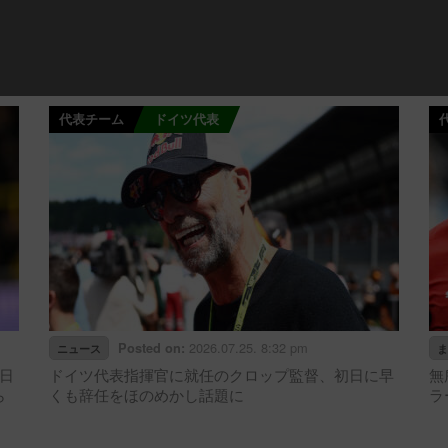
代表チーム
ドイツ代表
2026.07.25. 8:32 pm
Posted on:
ニュース
ま
日
ドイツ代表指揮官に就任のクロップ監督、初日に早
無
ら
くも辞任をほのめかし話題に
ラ