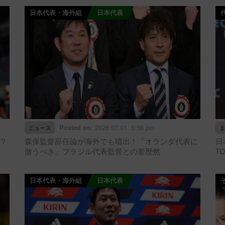
日本代表・海外組
日本代表
2026.07.01. 5:56 pm
Posted on:
ニュース
ま
？
森保監督辞任論が海外でも噴出！「オランダ代表に
日
倣うべき」ブラジル代表監督との差歴然
T
日本代表・海外組
日本代表