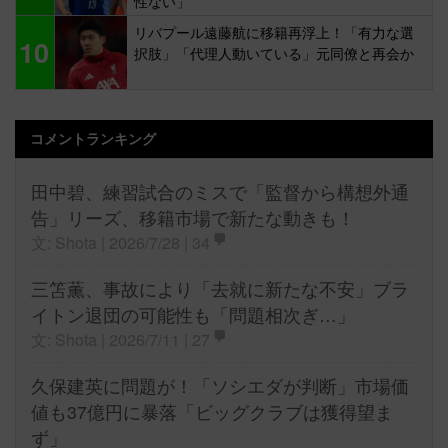
性ない」
リバプール遠藤航に移籍再浮上！「有力な選
10
択肢」「代理人動いている」元同僚と再会か
コメントランキング
田中碧、練習試合のミスで「監督から構想外通
告」リーズ、移籍市場で新たな動きも！
文: Shota | 2026/7/28 |
34
三笘薫、事故により「去就に新たな不安」ブラ
イトン退団の可能性も「問題相次ぎ…」
文: Shota | 2026/7/11 |
27
久保建英に問題が！「ソシエダが判断」市場価
値も37億円に暴落「ビッグクラブは獲得望ま
ず」