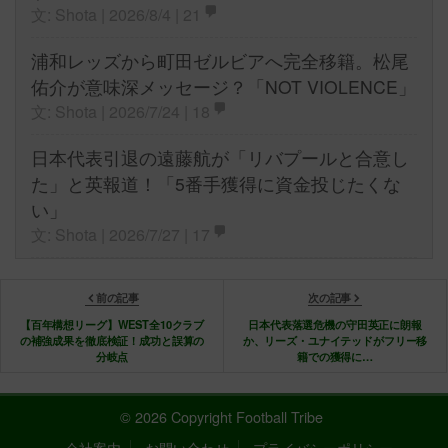
文: Shota | 2026/8/4 |
21
浦和レッズから町田ゼルビアへ完全移籍。松尾
佑介が意味深メッセージ？「NOT VIOLENCE」
文: Shota | 2026/7/24 |
18
日本代表引退の遠藤航が「リバプールと合意し
た」と英報道！「5番手獲得に資金投じたくな
い」
文: Shota | 2026/7/27 |
17
前の記事
次の記事
【百年構想リーグ】WEST全10クラブ
日本代表落選危機の守田英正に朗報
の補強成果を徹底検証！成功と誤算の
か、リーズ・ユナイテッドがフリー移
分岐点
籍での獲得に…
© 2026 Copyright Football Tribe
会社案内
お問い合わせ
プライバシーポリシー