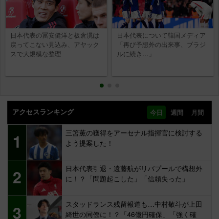
日本代表の冨安健洋と板倉滉は
日本代表について韓国メディア
戻ってこない見込み、アヤック
「再び予想外の出来事、ブラジ
スで大規模な整理
ルに続き…」
アクセスランキング
今日
週間
月間
三笘薫の獲得をアーセナル指揮官に検討する
1
よう提案した！
日本代表引退・遠藤航がリバプールで構想外
2
に！？「問題起こした」「信頼失った」
スタッドランス残留報道も…中村敬斗が上田
3
綺世の同僚に！？「46億円確保」「強く確