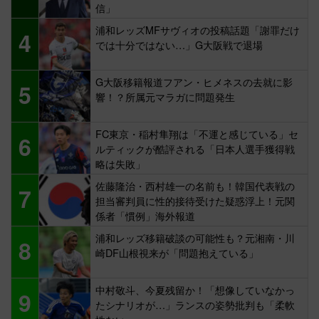
信」
浦和レッズMFサヴィオの投稿話題「謝罪だけ
4
では十分ではない…」G大阪戦で退場
G大阪移籍報道フアン・ヒメネスの去就に影
5
響！？所属元マラガに問題発生
FC東京・稲村隼翔は「不運と感じている」セ
6
ルティックが酷評される「日本人選手獲得戦
略は失敗」
佐藤隆治・西村雄一の名前も！韓国代表戦の
7
担当審判員に性的接待受けた疑惑浮上！元関
係者「慣例」海外報道
浦和レッズ移籍破談の可能性も？元湘南・川
8
崎DF山根視来が「問題抱えている」
中村敬斗、今夏残留か！「想像していなかっ
9
たシナリオが…」ランスの姿勢批判も「柔軟