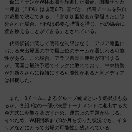
仮にイランがW杯出場を辞退した場合、国際サッカ
ー連盟（FIFA）は規定6.7に基づき、代替チームを独自
の裁量で決定できる。「参加加盟協会が辞退または除
外された場合、FIFAは必要な措置を講じ、他の協会に
置き換えることができる」とされている。
代替候補に関して明確な制限はなく、アジア連盟に
おける未出場国の中で最上位のチームが選ばれる可能
性がある。この場合、アラブ首長国連邦が該当する
が、同国は最終予選でイラクに敗れており、中東情勢
が判断をさらに複雑にする可能性があると同メディア
は指摘した。
また、3チームによるグループ編成という選択肢もあ
るが、各組3位の一部が決勝トーナメントに進出する大
会方式に影響を及ぼすため、運営上の問題が生じる。
そのため、W杯開幕まで3か月を切った状況でも、イタ
リアなどにとって出場の可能性は残されている。