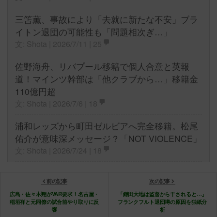
三笘薫、事故により「去就に新たな不安」ブラ
イトン退団の可能性も「問題相次ぎ…」
文: Shota | 2026/7/11 |
25
佐野海舟、リバプール移籍で個人合意と英報
道！マインツ幹部は「他クラブから…」移籍金
110億円超
文: Shota | 2026/7/6 |
18
浦和レッズから町田ゼルビアへ完全移籍。松尾
佑介が意味深メッセージ？「NOT VIOLENCE」
文: Shota | 2026/7/24 |
18
前の記事
次の記事
広島・佐々木翔がVAR要求！名古屋・
「鎌田大地は監督から干されると…」
稲垣祥と元同僚の試合前やり取りに反
フランクフルト退団噂の原因を独紙分
響
析