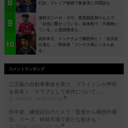
8
打診」プレミア移籍で板倉滉と共闘説も
浦和ダニーロ・ボザ、曺貴裁監督のもとで
9
「自信に繋がっている」前体制で「不満抱い
ている」と退団報道も…
高井幸大、トッテナムで構想外に！「全試合
10
出場も…」関係者「ブンデス再レンタルあ
る」
コメントランキング
三笘薫の自動車事故を受け、ブライトンが声明
を発表！「クラブとして本件について…」
文: MOUNT | 2026/7/9 |
43
田中碧、練習試合のミスで「監督から構想外通
告」リーズ、移籍市場で新たな動きも！
文: Shota | 2026/7/28 |
33