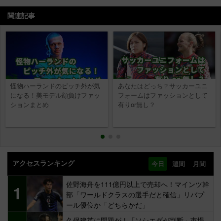
関連記事
怪物ハーランドのピッチ外が気
あなたはどっち？サッカーユニ
になる！美モデル顔負けファッ
フォームはファッションとして
ションまとめ
有りor無し？
アクセスランキング
今日
週間
月間
佐野海舟を111億円以上で売却へ！マインツ幹
1
部「ワールドクラスの選手だと確信」リバプ
ール優位か「どちらかだ」
久保建英に問題が！「ソシエダが判断」市場