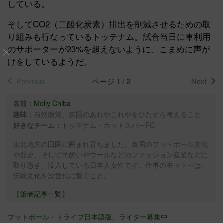
している。
そしてCO2（二酸化炭素）排出を削減させるための取
り組みも行なっているトッテナム。試合当日に車利用
のサポーターが23%を超えないように、こまめに声が
けをしているようだ。
Previous
ページ 1 / 2
Next
Molly Chiba
名前：
自然散策、英国のあれやこれやをひたすら考えること
趣味：
トッテナム・ホットスパーFC
好きなチーム：
東北地方の田園に囲まれ育ちました。英国のフットボール文化
や歴史、そして羊飼いやウールなどのファッション産業などに
取り憑き、没入している日本人女性です。仕事のモットーは、
伝統文化を次世代に繋ぐこと。
【
筆者記事一覧
】
フットボール・トライブ日本語版、ライター募集中