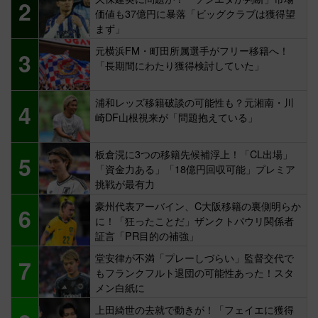
2
価値も37億円に暴落「ビッグクラブは獲得望
まず」
元横浜FM・町田所属選手がフリー移籍へ！
3
「長期間にわたり獲得検討していた」
浦和レッズ移籍破談の可能性も？元湘南・川
4
崎DF山根視来が「問題抱えている」
板倉滉に3つの移籍先候補浮上！「CL出場」
5
「資金力ある」「18億円回収可能」プレミア
挑戦が最有力
豪州代表アーバイン、C大阪移籍の裏側明らか
6
に！「狂ったことだ」ザンクトパウリ関係者
証言「PR目的の補強」
堂安律が不満「プレーしづらい」監督交代で
7
もフランクフルト退団の可能性あった！スタ
メン白紙に
上田綺世の去就で動きが！「フェイエに獲得