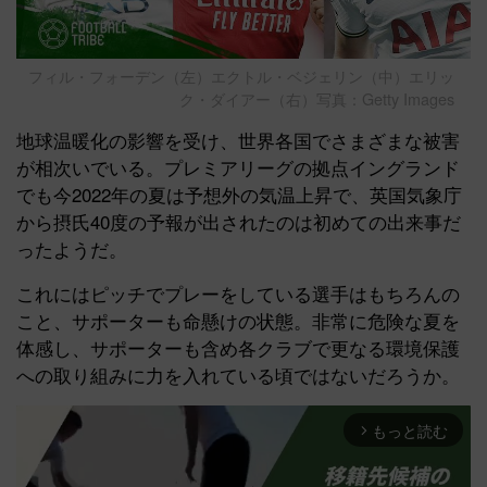
フィル・フォーデン（左）エクトル・ベジェリン（中）エリッ
ク・ダイアー（右）写真：Getty Images
地球温暖化の影響を受け、世界各国でさまざまな被害
が相次いでいる。プレミアリーグの拠点イングランド
でも今2022年の夏は予想外の気温上昇で、英国気象庁
から摂氏40度の予報が出されたのは初めての出来事だ
ったようだ。
これにはピッチでプレーをしている選手はもちろんの
こと、サポーターも命懸けの状態。非常に危険な夏を
体感し、サポーターも含め各クラブで更なる環境保護
への取り組みに力を入れている頃ではないだろうか。
もっと読む
arrow_forward_ios