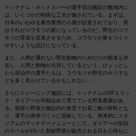
トッテナム・ホットスパーの選手宿泊施設の敷地内に
は、いくつかの特殊な工夫が施されている。まずは、
日本のいわゆる農作業用の小屋が設置されており、実
はそれがコウモリの家になっているのだ。野生のコウ
モリの育成を促進させるため、コウモリが巣をつくり
やすいような設計になっている。
また、人間が通れない野生動物のためだけの獣道も存
在し、人間と動物が共存しているという。ひょっとし
たら宿泊中の選手たちは、コウモリや野生のキツネな
どを多く見かけているかもしれない。
さらにトレーニング施設には、トッテナムのDFエリッ
ク・ダイアーが丹精込めて育てている野菜農園があ
る。朝採り野菜が施設内の食堂でお昼ご飯の材料とな
り、選手の身体づくりに貢献している。将来的にスタ
ジアムのマッチデーメニューとして、ダイアーの笑顔
のラベルが付いた新鮮野菜が販売される日を心待ちに