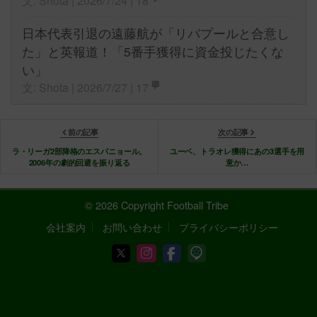
文: Shota | 2026/7/24 |
18
日本代表引退の遠藤航が「リバプールと合意し
た」と英報道！「5番手獲得に資金投じたくな
い」
文: Shota | 2026/7/27 |
17
前の記事
次の記事
ラ・リーガ2部降格のエスパニョール。
ユーベ、トラオレ獲得にあの3選手を用
2006年の劇的回避を振り返る
意か…
© 2026 Copyright Football Tribe
会社案内
お問い合わせ
プライバシーポリシー