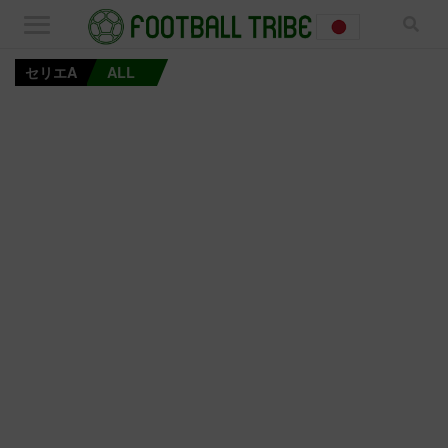
セリエA
ALL