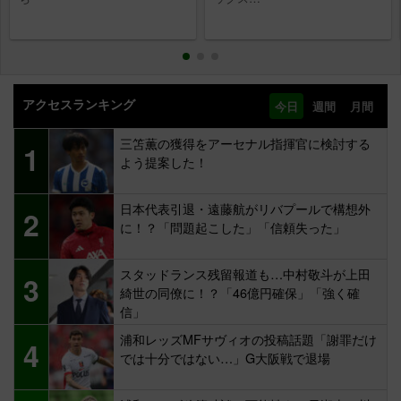
アクセスランキング
今日
週間
月間
三笘薫の獲得をアーセナル指揮官に検討する
1
よう提案した！
日本代表引退・遠藤航がリバプールで構想外
2
に！？「問題起こした」「信頼失った」
スタッドランス残留報道も…中村敬斗が上田
3
綺世の同僚に！？「46億円確保」「強く確
信」
浦和レッズMFサヴィオの投稿話題「謝罪だけ
4
では十分ではない…」G大阪戦で退場