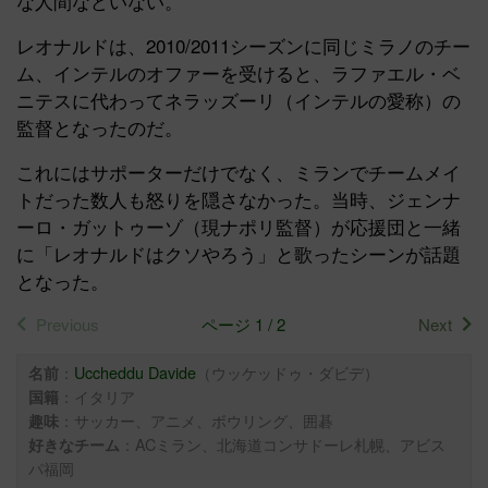
な人間などいない。
レオナルドは、2010/2011シーズンに同じミラノのチー
ム、インテルのオファーを受けると、ラファエル・ベ
ニテスに代わってネラッズーリ（インテルの愛称）の
監督となったのだ。
これにはサポーターだけでなく、ミランでチームメイ
トだった数人も怒りを隠さなかった。当時、ジェンナ
ーロ・ガットゥーゾ（現ナポリ監督）が応援団と一緒
に「レオナルドはクソやろう」と歌ったシーンが話題
となった。
Previous
ページ 1 / 2
Next
：
Uccheddu Davide
（ウッケッドゥ・ダビデ）
名前
：イタリア
国籍
：サッカー、アニメ、ボウリング、囲碁
趣味
：ACミラン、北海道コンサドーレ札幌、アビス
好きなチーム
パ福岡