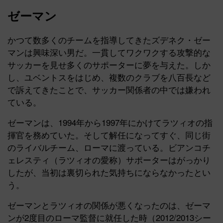
ゼーマン
かつて数多くのチームを指導してきたズデネク・ゼー
マンは興味深い男だ。一貫してワクワクする攻撃的な
サッカーを見せ多くのサポーターに夢を与えた。しか
し、ユベントスをはじめ、複数のクラブを八百長など
で訴えてきたことで、サッカー関係者の中では嫌われ
ている。
ゼーマンは、1994年から1997年にかけてラツィオの指
揮官を務めていた。そして解任になってすぐ、同じ街
のライバルチーム、ローマに渡っている。ビアンコチ
ェレスティ（ラツィオの愛称）サポーターはがっかり
したが、当初は裏切られた気持ちにならなかったとい
う。
ゼーマンとラツィオの関係が悪くなったのは、ゼーマ
ンが2度目のローマ監督に就任した時（2012/2013シー