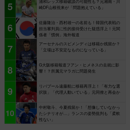
浦和レッズ移籍破談の可能性も？元湘南・川
5
崎DF山根視来が「問題抱えている」
佐藤隆治・西村雄一の名前も！韓国代表戦の
6
担当審判員に性的接待受けた疑惑浮上！元関
係者「慣例」海外報道
アーセナルのスビメンディは移籍か残留か？
7
「立場は不安定なものになっている」
G大阪移籍報道フアン・ヒメネスの去就に影
8
響！？所属元マラガに問題発生
リバプール遠藤航に移籍再浮上！「有力な選
9
択肢」「代理人動いている」元同僚と再会か
中村敬斗、今夏残留か！「想像していなかっ
10
たシナリオが…」ランスの姿勢批判も「柔軟
性ない」