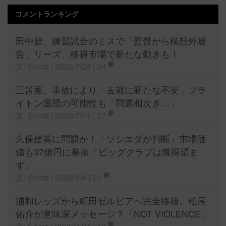
コメントランキング
田中碧、練習試合のミスで「監督から構想外通
告」リーズ、移籍市場で新たな動きも！
文: Shota | 2026/7/28 |
34
三笘薫、事故により「去就に新たな不安」ブラ
イトン退団の可能性も「問題相次ぎ…」
文: Shota | 2026/7/11 |
27
久保建英に問題が！「ソシエダが判断」市場価
値も37億円に暴落「ビッグクラブは獲得望ま
ず」
文: Shota | 2026/8/4 |
21
浦和レッズから町田ゼルビアへ完全移籍。松尾
佑介が意味深メッセージ？「NOT VIOLENCE」