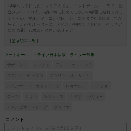
14年前に来日したイタリア人です。フットボール・トライブ設
立メンバーの1人。6歳の時に初めてミランの練習に連れて行っ
てもらい、マルディーニ、バレージ、コスタクルタに会ってか
らミランのサポーターに。アビスパ福岡でファビオ・ペッキア
監督の通訳も務めた経験があります。
【
筆者記事一覧
】
フットボール・トライブ日本語版、ライター募集中
サポーター
レッチェ
アントニオ・コンテ
ズデネク・ゼーマン
マウリツィオ・サッリ
ジェンナーロ・ガットゥーゾ
レオナルド
インテル
ローマ
ミラン
ユベントス
ナポリ
セリエA
チャンピオンズリーグ
ラツィオ