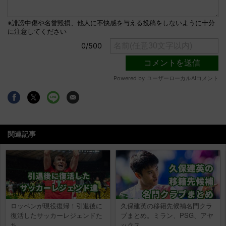
関連記事
ロッベンが現役復帰！引退後に
久保建英の移籍先候補名門クラ
復活したサッカーレジェンドた
ブまとめ。ミラン、PSG、アヤ
ち
ックス…