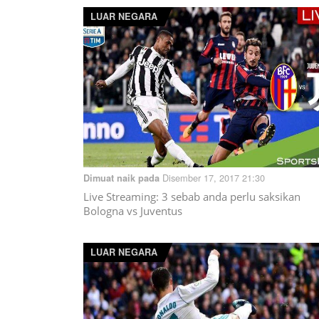
LUAR NEGARA
Disember 17, 2017 21:30
Dimuat naik pada
Live Streaming: 3 sebab anda perlu saksikan
Bologna vs Juventus
LUAR NEGARA