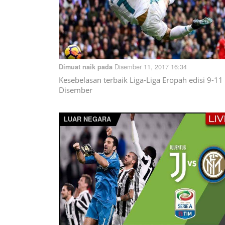
Disember 11, 2017 16:34
Dimuat naik pada
Kesebelasan terbaik Liga-Liga Eropah edisi 9-11
Disember
LUAR NEGARA