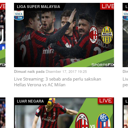
LIGA SUPER MALAYSIA
L
Disember 17, 2017 19:25
Dimuat naik pada
Di
Live Streaming: 3 sebab anda perlu saksikan
Li
Hellas Verona vs AC Milan
pe
LUAR NEGARA
L