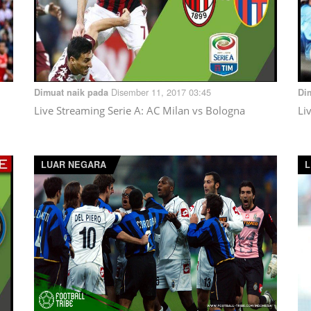
Disember 11, 2017 03:45
Dimuat naik pada
Di
Live Streaming Serie A: AC Milan vs Bologna
Li
LUAR NEGARA
L