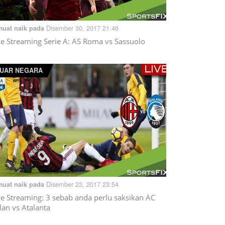
Disember 30, 2017 21:46
muat naik pada
ve Streaming Serie A: AS Roma vs Sassuolo
UAR NEGARA
Disember 23, 2017 23:54
muat naik pada
ve Streaming: 3 sebab anda perlu saksikan AC
lan vs Atalanta