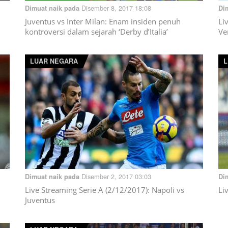
Disember 8, 2017 18:08
Dimuat naik pada
Di
Juventus vs Inter Milan: Enam insiden penuh
Li
kontroversi dalam sejarah ‘Derby d’Italia’
Ve
LUAR NEGARA
L
Disember 2, 2017 03:03
Dimuat naik pada
Di
Live Streaming Serie A (2/12/2017): Napoli vs
Li
Juventus