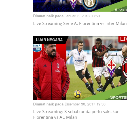
Januari 6, 2018 03:50
Dimuat naik pada
Live Streaming Serie A: Fiorentina vs Inter Milan
LUAR NEGARA
Disember 30, 2017 19:30
Dimuat naik pada
Live Streaming: 3 sebab anda perlu saksikan
Fiorentina vs AC Milan