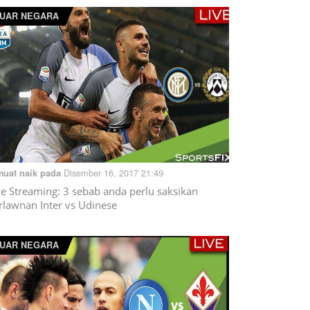
UAR NEGARA
Disember 16, 2017 21:49
muat naik pada
ve Streaming: 3 sebab anda perlu saksikan
rlawnan Inter vs Udinese
UAR NEGARA