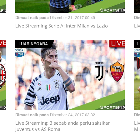
Disember 31, 2017 00:49
Dimuat naik pada
Di
Live Streaming Serie A: Inter Milan vs Lazio
Li
LUAR NEGARA
L
Disember 24, 2017 03:32
Dimuat naik pada
Di
Live Streaming: 3 sebab anda perlu saksikan
Li
Juventus vs AS Roma
Mi