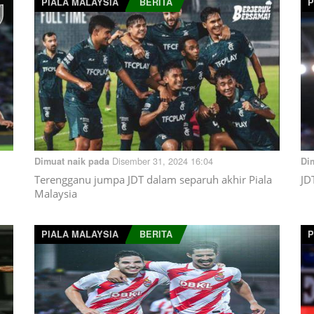
PIALA MALAYSIA
BERITA
P
Disember 31, 2024 16:04
Dimuat naik pada
Di
Terengganu jumpa JDT dalam separuh akhir Piala
JD
Malaysia
PIALA MALAYSIA
BERITA
P