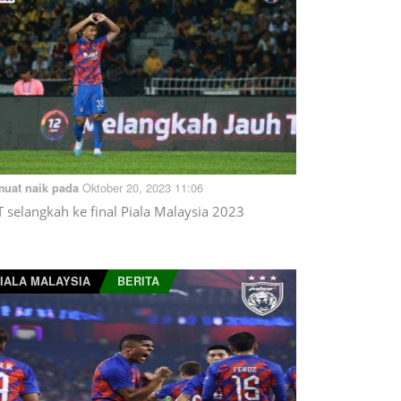
Oktober 20, 2023 11:06
muat naik pada
T selangkah ke final Piala Malaysia 2023
IALA MALAYSIA
BERITA