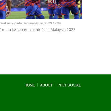
September 24, 2023 12:39
muat naik pada
T mara ke separuh akhir Piala Malaysia 2023
HOME
ABOUT
PROPSOCIAL