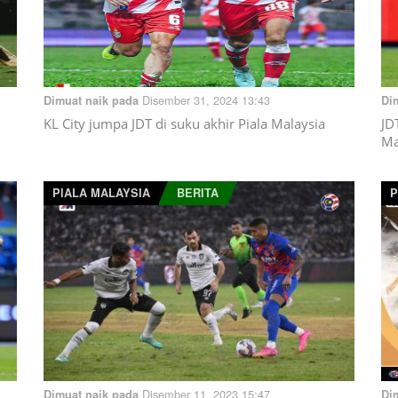
Disember 31, 2024 13:43
Dimuat naik pada
Di
KL City jumpa JDT di suku akhir Piala Malaysia
JD
Ma
PIALA MALAYSIA
BERITA
P
Disember 11, 2023 15:47
Dimuat naik pada
Di