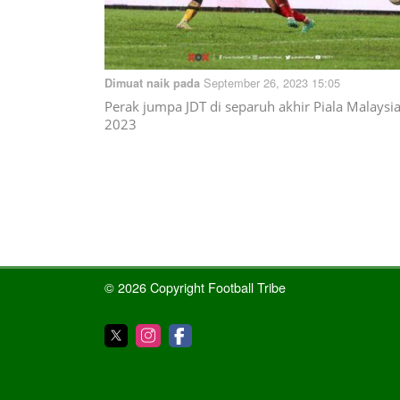
September 26, 2023 15:05
Dimuat naik pada
Perak jumpa JDT di separuh akhir Piala Malaysi
2023
© 2026 Copyright Football Tribe