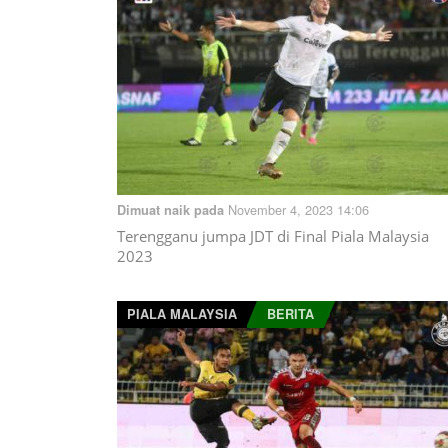
November 4, 2023 14:06
Dimuat naik pada
Terengganu jumpa JDT di Final Piala Malaysia
2023
PIALA MALAYSIA
BERITA