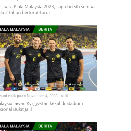
T juara Piala Malaysia 2023, sapu bersih semua
ala 2 tahun berturut-turut
IALA MALAYSIA
BERITA
November 4, 2023 14:19
muat naik pada
laysia lawan Kyrgyzstan kekal di Stadium
sional Bukit Jalil
IALA MALAYSIA
BERITA