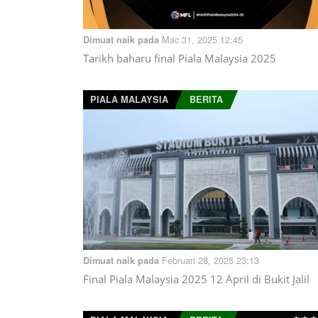
Mac 31, 2025 12:45
Dimuat naik pada
Tarikh baharu final Piala Malaysia 2025
PIALA MALAYSIA
BERITA
Februari 28, 2025 23:13
Dimuat naik pada
Final Piala Malaysia 2025 12 April di Bukit Jalil