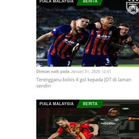
PIALA MALAYSIA
BERITA
Januari 31, 2025 12:01
Dimuat naik pada
Terengganu bolos 4 gol kepada JDT di laman
sendiri
PIALA MALAYSIA
BERITA