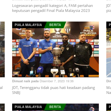
Logeswaran pengadil kategori A, FAM pertahan
JD
keputusan pengadil Final Piala Malaysia 2023
pi
PIALA MALAYSIA
BERITA
P
Disember 7, 2023 19:36
Dimuat naik pada
Di
al
JDT, Terengganu tidak puas hati keadaan padang
Ma
SNBJ
Na
PIALA MALAYSIA
BERITA
P