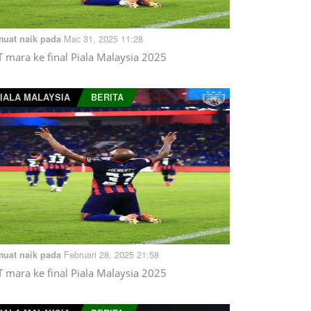
Mac 31, 2025 11:28
muat naik pada
T mara ke final Piala Malaysia 2025
IALA MALAYSIA
BERITA
Februari 28, 2025 21:58
muat naik pada
T mara ke final Piala Malaysia 2025