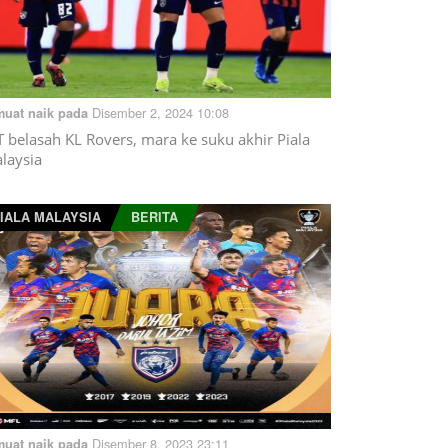
Disember 2, 2024 10:08
muat naik pada
T belasah KL Rovers, mara ke suku akhir Piala
laysia
IALA MALAYSIA
BERITA
Disember 8, 2023 23:11
muat naik pada