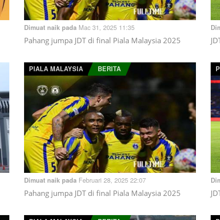
Mac 31, 2025 11:35
Dimuat naik pada
Di
Pahang jumpa JDT di final Piala Malaysia 2025
JD
PIALA MALAYSIA
BERITA
P
Februari 28, 2025 22:07
Dimuat naik pada
Di
Pahang jumpa JDT di final Piala Malaysia 2025
JD