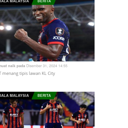
IALA MALAYSIA
BERITA
Disember 31, 2024 14:55
muat naik pada
T menang tipis lawan KL City
IALA MALAYSIA
BERITA