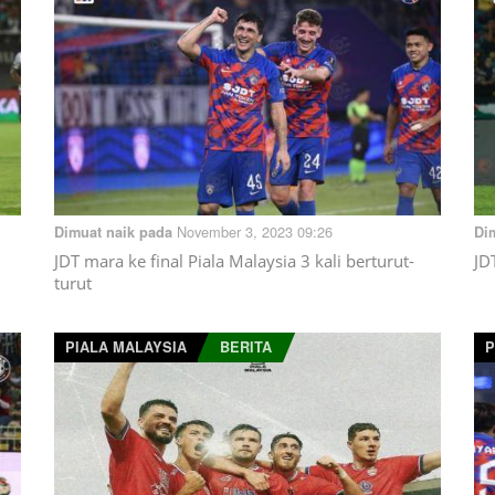
November 3, 2023 09:26
Dimuat naik pada
Di
JDT mara ke final Piala Malaysia 3 kali berturut-
JD
turut
PIALA MALAYSIA
BERITA
P