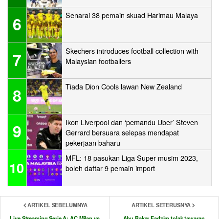
Senarai 38 pemain skuad Harimau Malaya
6
Skechers introduces football collection with
7
Malaysian footballers
Tiada Dion Cools lawan New Zealand
8
Ikon Liverpool dan ‘pemandu Uber’ Steven
9
Gerrard bersuara selepas mendapat
pekerjaan baharu
MFL: 18 pasukan Liga Super musim 2023,
10
boleh daftar 9 pemain import
ARTIKEL SEBELUMNYA
ARTIKEL SETERUSNYA
Live Streaming Serie A: AC Milan vs
Abu Bakar Fadzim tolak tawaran