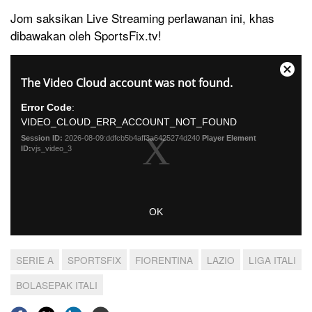
Jom saksikan Live Streaming perlawanan ini, khas
dibawakan oleh SportsFix.tv!
T
Close
h
The Video Cloud account was not found.
Modal
i
Dialog
Error Code
:
s
VIDEO_CLOUD_ERR_ACCOUNT_NOT_FOUND
i
Session ID:
2026-08-09:ddfcb5b4aff3a6425274d240
Player Element
s
ID:
vjs_video_3
a
m
o
OK
d
a
l
SERIE A
SPORTSFIX
FIORENTINA
LAZIO
LIGA ITALI
w
i
BOLASEPAK ITALI
n