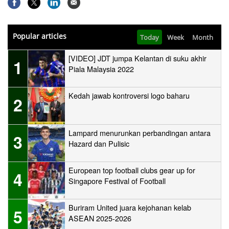
d
o
w
Popular articles
Today
Week
Month
.
[VIDEO] JDT jumpa Kelantan di suku akhir
1
Piala Malaysia 2022
Kedah jawab kontroversi logo baharu
2
Lampard menurunkan perbandingan antara
3
Hazard dan Pulisic
European top football clubs gear up for
4
Singapore Festival of Football
Buriram United juara kejohanan kelab
5
ASEAN 2025-2026